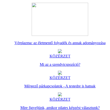
Vérplazma: az életmentő folyadék és annak adományozása
KÖZÉRZET
Mi az a szendvicspozíció?
KÖZÉRZET
Mérgező párkapcsolatok - A testedre is hatnak
KÖZÉRZET
Mire figyeljünk, amikor pilates képzést választunk?