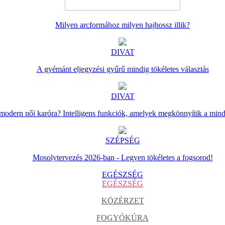
Milyen arcformához milyen hajhossz illik?
DIVAT
A gyémánt eljegyzési gyűrű mindig tökéletes választás
DIVAT
 modern női karóra? Intelligens funkciók, amelyek megkönnyítik a min
SZÉPSÉG
Mosolytervezés 2026-ban - Legyen tökéletes a fogsorod!
EGÉSZSÉG
EGÉSZSÉG
KÖZÉRZET
FOGYÓKÚRA