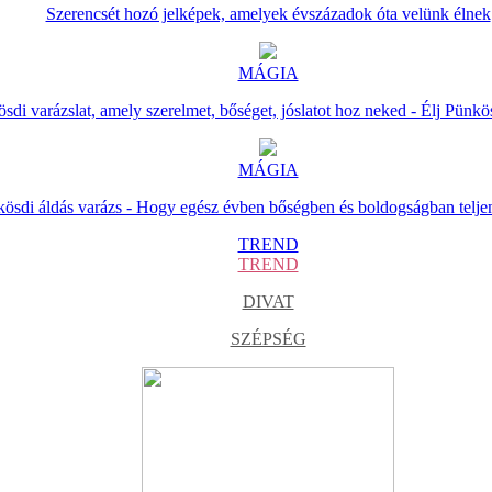
Szerencsét hozó jelképek, amelyek évszázadok óta velünk élnek
MÁGIA
sdi varázslat, amely szerelmet, bőséget, jóslatot hoz neked - Élj Pünkö
MÁGIA
ösdi áldás varázs - Hogy egész évben bőségben és boldogságban telje
TREND
TREND
DIVAT
SZÉPSÉG