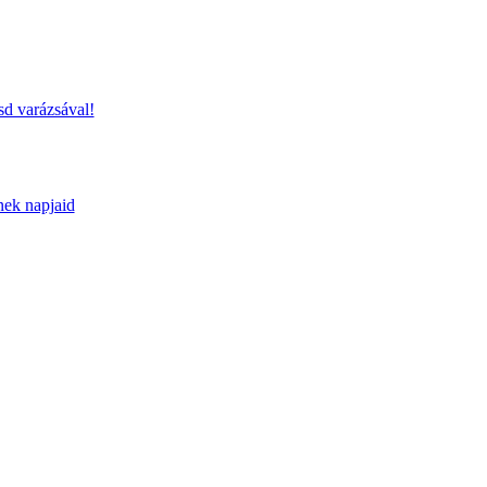
sd varázsával!
nek napjaid