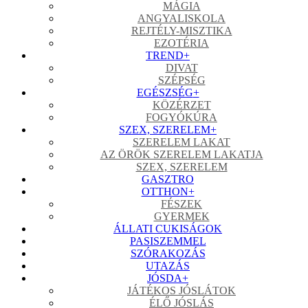
MÁGIA
ANGYALISKOLA
REJTÉLY-MISZTIKA
EZOTÉRIA
TREND
+
DIVAT
SZÉPSÉG
EGÉSZSÉG
+
KÖZÉRZET
FOGYÓKÚRA
SZEX, SZERELEM
+
SZERELEM LAKAT
AZ ÖRÖK SZERELEM LAKATJA
SZEX, SZERELEM
GASZTRO
OTTHON
+
FÉSZEK
GYERMEK
ÁLLATI CUKISÁGOK
PASISZEMMEL
SZÓRAKOZÁS
UTAZÁS
JÓSDA
+
JÁTÉKOS JÓSLÁTOK
ÉLŐ JÓSLÁS