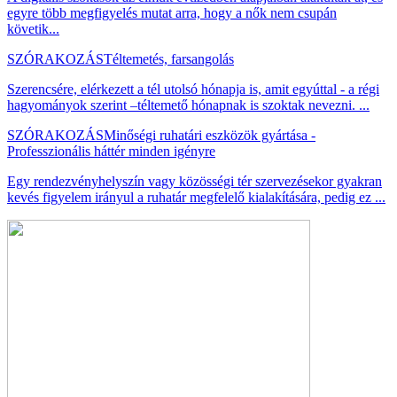
egyre több megfigyelés mutat arra, hogy a nők nem csupán
követik...
SZÓRAKOZÁS
Téltemetés, farsangolás
Szerencsére, elérkezett a tél utolsó hónapja is, amit egyúttal - a régi
hagyományok szerint –téltemető hónapnak is szoktak nevezni. ...
SZÓRAKOZÁS
Minőségi ruhatári eszközök gyártása -
Professzionális háttér minden igényre
Egy rendezvényhelyszín vagy közösségi tér szervezésekor gyakran
kevés figyelem irányul a ruhatár megfelelő kialakítására, pedig ez ...