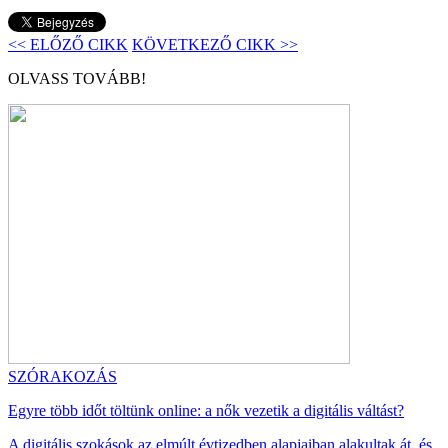
<< ELŐZŐ CIKK
KÖVETKEZŐ CIKK >>
OLVASS TOVÁBB!
SZÓRAKOZÁS
Egyre több időt töltünk online: a nők vezetik a digitális váltást?
A digitális szokások az elmúlt évtizedben alapjaiban alakultak át, és