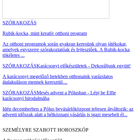
SZÓRAKOZÁS
Rubik-kocka, mint kreatív otthoni program
Az otthoni programok során gyakran keresünk olyan játékokat,
amelyek egyszerre szórakoztatóak és fejlesztőek. A Rubik-kocka
tökéletes ...
SZÓRAKOZÁS
Karácsonyi előkészületek - Dekoráljunk együtt!
A karácsonyt megelőző hetekben otthonaink varázslatos
átalakuláson mennek keresztül....
SZÓRAKOZÁS
Mesés advent a Pólusban - Lépj be Elfie
karácsonyi birodalmába
Idén decemberben a Pólus bevásárlóközpont teljesen átváltozik: az
adventi időszak alatt a hétköznapi vásárlás is igazi mesebeli él...
SZEMÉLYRE SZABOTT HOROSZKÓP