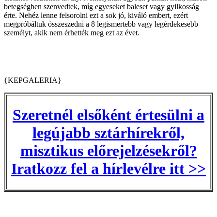
betegségben szenvedtek, míg egyeseket baleset vagy gyilkosság
érte. Nehéz lenne felsorolni ezt a sok jó, kiváló embert, ezért
megpróbáltuk összeszedni a 8 legismertebb vagy legérdekesebb
személyt, akik nem érhették meg ezt az évet.
{KEPGALERIA}
Szeretnél elsőként értesülni a
legújabb sztárhírekről,
misztikus előrejelzésekről?
Iratkozz fel a hírlevélre itt >>