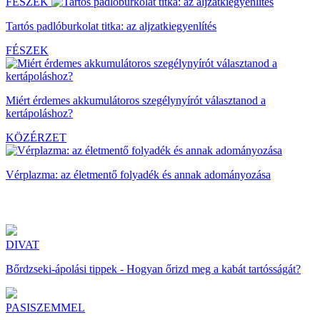
FÉSZEK
Tartós padlóburkolat titka: az aljzatkiegyenlítés
FÉSZEK
Miért érdemes akkumulátoros szegélynyírót választanod a
kertápoláshoz?
KÖZÉRZET
Vérplazma: az életmentő folyadék és annak adományozása
DIVAT
Bőrdzseki-ápolási tippek - Hogyan őrizd meg a kabát tartósságát?
PASISZEMMEL