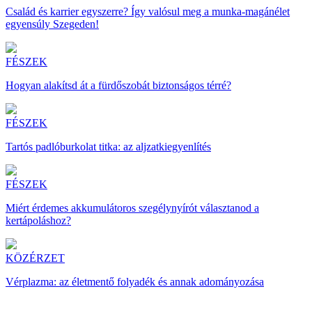
Család és karrier egyszerre? Így valósul meg a munka-magánélet
egyensúly Szegeden!
FÉSZEK
Hogyan alakítsd át a fürdőszobát biztonságos térré?
FÉSZEK
Tartós padlóburkolat titka: az aljzatkiegyenlítés
FÉSZEK
Miért érdemes akkumulátoros szegélynyírót választanod a
kertápoláshoz?
KÖZÉRZET
Vérplazma: az életmentő folyadék és annak adományozása