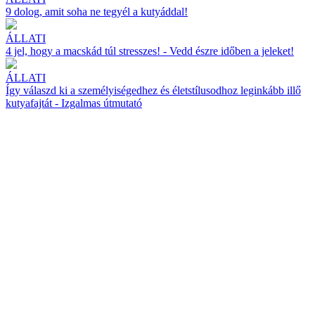
9 dolog, amit soha ne tegyél a kutyáddal!
ÁLLATI
4 jel, hogy a macskád túl stresszes! - Vedd észre időben a jeleket!
ÁLLATI
Így válaszd ki a személyiségedhez és életstílusodhoz leginkább illő
kutyafajtát - Izgalmas útmutató