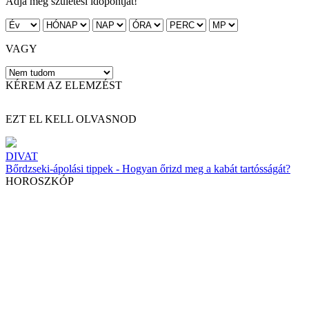
Adja meg születési időpontját!
VAGY
KÉREM AZ ELEMZÉST
EZT EL KELL OLVASNOD
DIVAT
Bőrdzseki-ápolási tippek - Hogyan őrizd meg a kabát tartósságát?
HOROSZKÓP