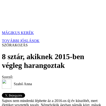
MÁGIKUS KERÉK
TOVÁBBI JÓSLÁSOK
SZÓRAKOZÁS
8 sztár, akiknek 2015-ben
végleg harangoztak
Szerző:
Szabó Anna
Sajnos nem mindenki léphette áz a 2016-os új év küszöbét, mert
életüket vesztették tavaly. Némelyikük ágyban párnák közt, mások