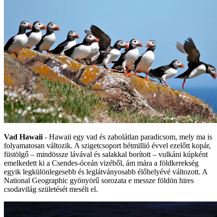
Vad Hawaii
- Hawaii egy vad és zabolátlan paradicsom, mely ma is
folyamatosan változik. A szigetcsoport hétmillió évvel ezelőtt kopár,
füstölgő – mindössze lávával és salakkal borított – vulkáni kúpként
emelkedett ki a Csendes-óceán vizéből, ám mára a földkerekség
egyik legkülönlegesebb és leglátványosabb élőhelyévé változott. A
National Geographic gyönyörű sorozata e messze földön hires
csodavilág születését meséli el.