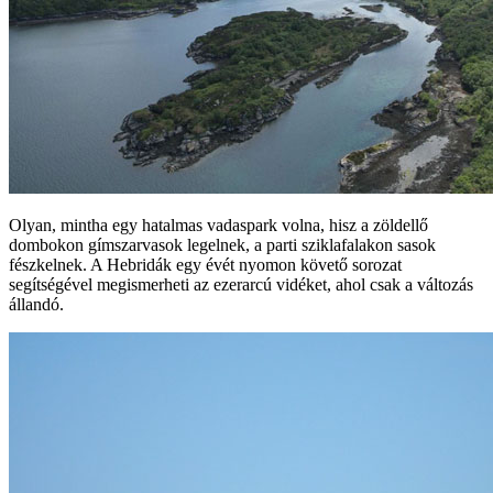
Olyan, mintha egy hatalmas vadaspark volna, hisz a zöldellő
dombokon gímszarvasok legelnek, a parti sziklafalakon sasok
fészkelnek. A Hebridák egy évét nyomon követő sorozat
segítségével megismerheti az ezerarcú vidéket, ahol csak a változás
állandó.