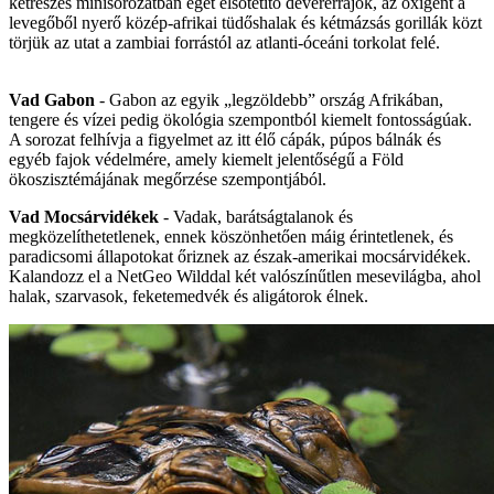
kétrészes minisorozatban eget elsötétítő deverérrajok, az oxigént a
levegőből nyerő közép-afrikai tüdőshalak és kétmázsás gorillák közt
törjük az utat a zambiai forrástól az atlanti-óceáni torkolat felé.
Vad Gabon
- Gabon az egyik „legzöldebb” ország Afrikában,
tengere és vízei pedig ökológia szempontból kiemelt fontosságúak.
A sorozat felhívja a figyelmet az itt élő cápák, púpos bálnák és
egyéb fajok védelmére, amely kiemelt jelentőségű a Föld
ökoszisztémájának megőrzése szempontjából.
Vad Mocsárvidékek
- Vadak, barátságtalanok és
megközelíthetetlenek, ennek köszönhetően máig érintetlenek, és
paradicsomi állapotokat őriznek az észak-amerikai mocsárvidékek.
Kalandozz el a NetGeo Wilddal két valószínűtlen mesevilágba, ahol
halak, szarvasok, feketemedvék és aligátorok élnek.