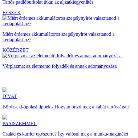
Tartós padlóburkolat titka: az aljzatkiegyenlítés
FÉSZEK
Miért érdemes akkumulátoros szegélynyírót választanod a
kertápoláshoz?
KÖZÉRZET
Vérplazma: az életmentő folyadék és annak adományozása
DIVAT
Bőrdzseki-ápolási tippek - Hogyan őrizd meg a kabát tartósságát?
PASISZEMMEL
Család és karrier egyszerre? Így valósul meg a munka-magánélet