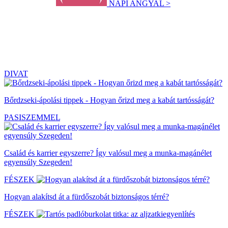
NAPI ANGYAL >
DIVAT
Bőrdzseki-ápolási tippek - Hogyan őrizd meg a kabát tartósságát?
PASISZEMMEL
Család és karrier egyszerre? Így valósul meg a munka-magánélet
egyensúly Szegeden!
FÉSZEK
Hogyan alakítsd át a fürdőszobát biztonságos térré?
FÉSZEK