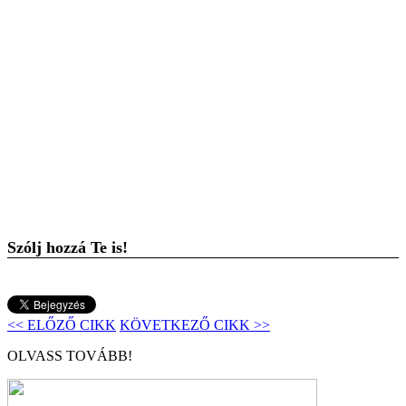
Szólj hozzá Te is!
<< ELŐZŐ CIKK
KÖVETKEZŐ CIKK >>
OLVASS TOVÁBB!