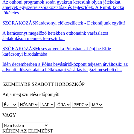
Az otthoni programok során gyakran keresünk olyan játékokat,
amelyek egyszerre szórakoztatóak és fejlesztőek. A Rubik-kocka
tökéletes ...
SZÓRAKOZÁS
Karácsonyi előkészületek - Dekoráljunk együtt!
A karácsonyt megelőző hetekben otthonaink varázslatos
átalakuláson mennek keresztül....
SZÓRAKOZÁS
Mesés advent a Pólusban - Lépj be Elfie
karácsonyi birodalmába
Idén decemberben a Pólus bevásárlóközpont teljesen átváltozik: az
adventi időszak alatt a hétköznapi vásárlás is igazi mesebeli él...
SZEMÉLYRE SZABOTT HOROSZKÓP
Adja meg születési időpontját!
VAGY
KÉREM AZ ELEMZÉST