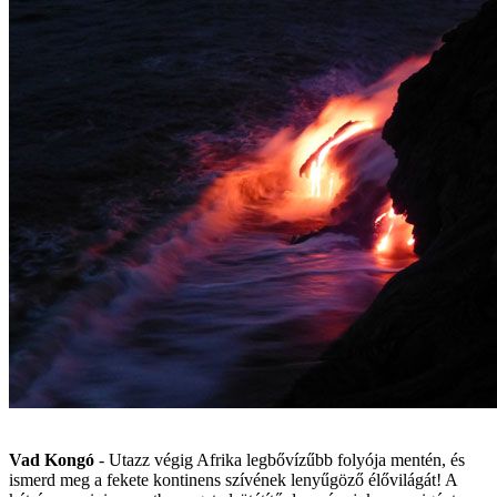
Vad Kongó
- Utazz végig Afrika legbővízűbb folyója mentén, és
ismerd meg a fekete kontinens szívének lenyűgöző élővilágát! A