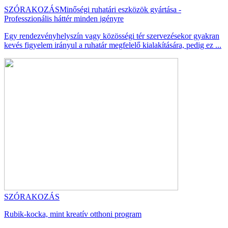
SZÓRAKOZÁS
Minőségi ruhatári eszközök gyártása -
Professzionális háttér minden igényre
Egy rendezvényhelyszín vagy közösségi tér szervezésekor gyakran
kevés figyelem irányul a ruhatár megfelelő kialakítására, pedig ez ...
SZÓRAKOZÁS
Rubik-kocka, mint kreatív otthoni program