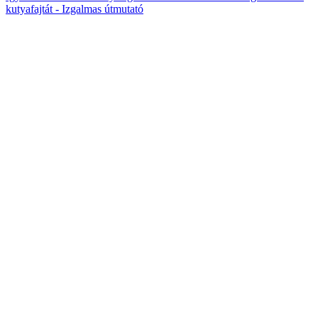
kutyafajtát - Izgalmas útmutató