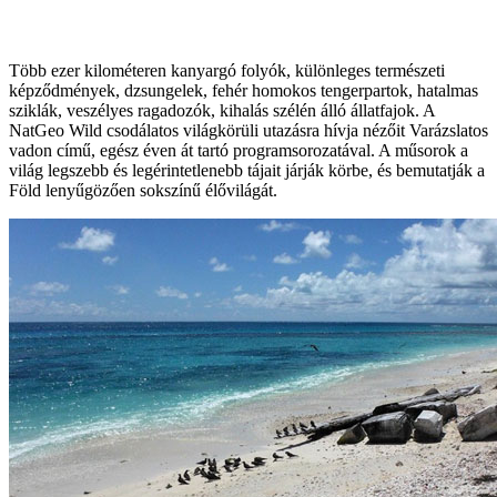
Több ezer kilométeren kanyargó folyók, különleges természeti
képződmények, dzsungelek, fehér homokos tengerpartok, hatalmas
sziklák, veszélyes ragadozók, kihalás szélén álló állatfajok. A
NatGeo Wild csodálatos világkörüli utazásra hívja nézőit Varázslatos
vadon című, egész éven át tartó programsorozatával. A műsorok a
világ legszebb és legérintetlenebb tájait járják körbe, és bemutatják a
Föld lenyűgözően sokszínű élővilágát.