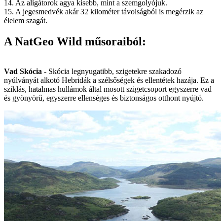
14. Az aligátorok agya kisebb, mint a szemgolyójuk.
15. A jegesmedvék akár 32 kilométer távolságból is megérzik az
élelem szagát.
A NatGeo Wild műsoraiból:
Vad Skócia
- Skócia legnyugatibb, szigetekre szakadozó
nyúlványát alkotó Hebridák a szélsőségek és ellentétek hazája. Ez a
sziklás, hatalmas hullámok által mosott szigetcsoport egyszerre vad
és gyönyörű, egyszerre ellenséges és biztonságos otthont nyújtó.