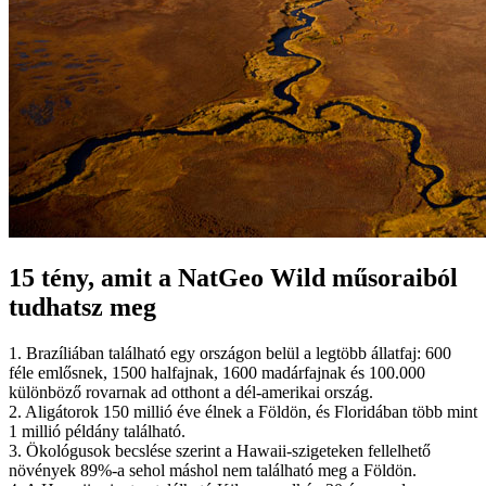
15 tény, amit a NatGeo Wild műsoraiból
tudhatsz meg
1. Brazíliában található egy országon belül a legtöbb állatfaj: 600
féle emlősnek, 1500 halfajnak, 1600 madárfajnak és 100.000
különböző rovarnak ad otthont a dél-amerikai ország.
2. Aligátorok 150 millió éve élnek a Földön, és Floridában több mint
1 millió példány található.
3. Ökológusok becslése szerint a Hawaii-szigeteken fellelhető
növények 89%-a sehol máshol nem található meg a Földön.