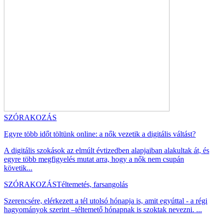
SZÓRAKOZÁS
Egyre több időt töltünk online: a nők vezetik a digitális váltást?
A digitális szokások az elmúlt évtizedben alapjaiban alakultak át, és
egyre több megfigyelés mutat arra, hogy a nők nem csupán
követik...
SZÓRAKOZÁS
Téltemetés, farsangolás
Szerencsére, elérkezett a tél utolsó hónapja is, amit egyúttal - a régi
hagyományok szerint –téltemető hónapnak is szoktak nevezni. ...