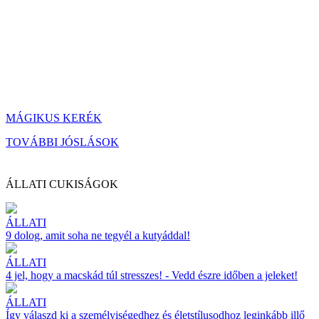
MÁGIKUS KERÉK
TOVÁBBI JÓSLÁSOK
ÁLLATI CUKISÁGOK
ÁLLATI
9 dolog, amit soha ne tegyél a kutyáddal!
ÁLLATI
4 jel, hogy a macskád túl stresszes! - Vedd észre időben a jeleket!
ÁLLATI
Így válaszd ki a személyiségedhez és életstílusodhoz leginkább illő