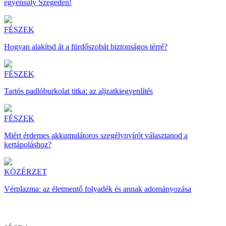
egyensúly Szegeden!
FÉSZEK
Hogyan alakítsd át a fürdőszobát biztonságos térré?
FÉSZEK
Tartós padlóburkolat titka: az aljzatkiegyenlítés
FÉSZEK
Miért érdemes akkumulátoros szegélynyírót választanod a
kertápoláshoz?
KÖZÉRZET
Vérplazma: az életmentő folyadék és annak adományozása