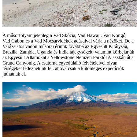
A műsorfolyam jelenleg a Vad Skócia, Vad Hawaii, Vad Kongó,
Vad Gabon és a Vad Mocsárvidékek adásaival várja a nézőket. De a
Varázslatos vadon műsorai érintik továbbá az Egyesült Királyság,
Brazília, Zambia, Uganda és India tájegységeit, valamint körbejárják
az Egyesült Államokat a Yellowstone Nemzeti Parktól Alaszkán át a
Grand Canyonig. A csatorna egyedülálló felvételeivel olyan
térségeket fedezhetünk fel, ahová csak a különleges expedíciók
juthatnak el.