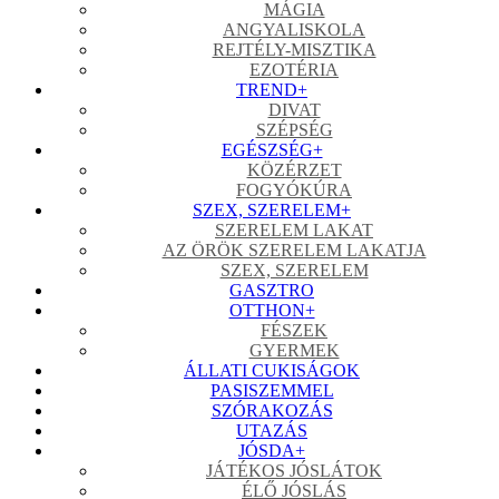
MÁGIA
ANGYALISKOLA
REJTÉLY-MISZTIKA
EZOTÉRIA
TREND
+
DIVAT
SZÉPSÉG
EGÉSZSÉG
+
KÖZÉRZET
FOGYÓKÚRA
SZEX, SZERELEM
+
SZERELEM LAKAT
AZ ÖRÖK SZERELEM LAKATJA
SZEX, SZERELEM
GASZTRO
OTTHON
+
FÉSZEK
GYERMEK
ÁLLATI CUKISÁGOK
PASISZEMMEL
SZÓRAKOZÁS
UTAZÁS
JÓSDA
+
JÁTÉKOS JÓSLÁTOK
ÉLŐ JÓSLÁS