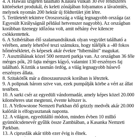
4. A Hawaii szigeten található Kilauea vulkán 30 éve rendszeres
kitöréseket produkál, és keleti zónájában folyamatos a lávaömlés,
melynek nyomán 200 hektár új földterület jött létre.
5. Területetét tekintve Oroszország a világ legnagyobb országa (az
Egyesült Királyságnál például hetvenszer nagyobb). Az országban
korábban tizenegy időzóna volt, amit néhány éve kilencre
csökkentettek.
6. A Szibériában élő szalamandráknak olyan vegyület található a
vérében, amely lehetővé teszi számukra, hogy túléljék a -40 fokos
hőmérsékletet, és képesek akár évekre “hibernálni” magukat.
7. Ausztráliának közel 500 nemzeti parkja van. Az országban 36 féle
mérges pók, 20 fajta mérges kígyó, valamint 130 erszényes faj
található. Köztük a tasmán ördög, a világ legnagyobb húsevő
erszényes állata.
8. Szitakötők már a dinoszauruszok korában is léteztek.
9. A polipnak három szive van, ezek pumpálják körbe a vért az állat
testében.
10. A sarki csér az egyedüli vándormadár, amely képes közel 20.000
kilométeres utat megtenni, évente kétszer is.
11. A Yellowstone Nemzeti Parkban élő grizzly medvék akár 20.000
kalóriát is elfogyasztanak naponta.
12. A világon, egyedülálló módon, minden évben 10 millió
gyümölcsdenevér gyűlik össze Zambiában, a Kasanka Nemzeti
Parkban.
13. A ciprusfák akár több ezer évig is élnek.