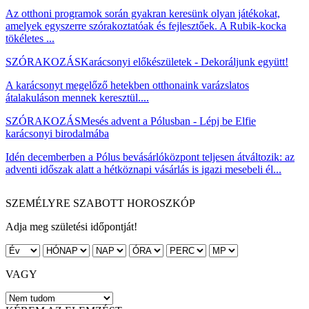
Az otthoni programok során gyakran keresünk olyan játékokat,
amelyek egyszerre szórakoztatóak és fejlesztőek. A Rubik-kocka
tökéletes ...
SZÓRAKOZÁS
Karácsonyi előkészületek - Dekoráljunk együtt!
A karácsonyt megelőző hetekben otthonaink varázslatos
átalakuláson mennek keresztül....
SZÓRAKOZÁS
Mesés advent a Pólusban - Lépj be Elfie
karácsonyi birodalmába
Idén decemberben a Pólus bevásárlóközpont teljesen átváltozik: az
adventi időszak alatt a hétköznapi vásárlás is igazi mesebeli él...
SZEMÉLYRE SZABOTT HOROSZKÓP
Adja meg születési időpontját!
VAGY