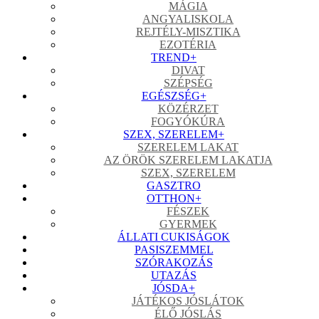
MÁGIA
ANGYALISKOLA
REJTÉLY-MISZTIKA
EZOTÉRIA
TREND
+
DIVAT
SZÉPSÉG
EGÉSZSÉG
+
KÖZÉRZET
FOGYÓKÚRA
SZEX, SZERELEM
+
SZERELEM LAKAT
AZ ÖRÖK SZERELEM LAKATJA
SZEX, SZERELEM
GASZTRO
OTTHON
+
FÉSZEK
GYERMEK
ÁLLATI CUKISÁGOK
PASISZEMMEL
SZÓRAKOZÁS
UTAZÁS
JÓSDA
+
JÁTÉKOS JÓSLÁTOK
ÉLŐ JÓSLÁS