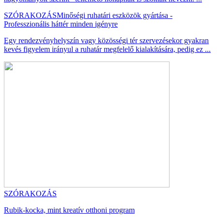
SZÓRAKOZÁS
Minőségi ruhatári eszközök gyártása -
Professzionális háttér minden igényre
Egy rendezvényhelyszín vagy közösségi tér szervezésekor gyakran
kevés figyelem irányul a ruhatár megfelelő kialakítására, pedig ez ...
SZÓRAKOZÁS
Rubik-kocka, mint kreatív otthoni program