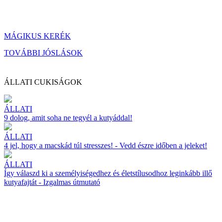
MÁGIKUS KERÉK
TOVÁBBI JÓSLÁSOK
ÁLLATI CUKISÁGOK
ÁLLATI
9 dolog, amit soha ne tegyél a kutyáddal!
ÁLLATI
4 jel, hogy a macskád túl stresszes! - Vedd észre időben a jeleket!
ÁLLATI
Így válaszd ki a személyiségedhez és életstílusodhoz leginkább illő
kutyafajtát - Izgalmas útmutató