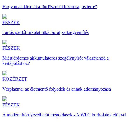
Hogyan alakítsd át a fürdőszobát biztonságos térré?
FÉSZEK
Tartós padlóburkolat titka: az aljzatkiegyenlítés
FÉSZEK
Miért érdemes akkumulátoros szegélynyírót választanod a
kertápoláshoz?
KÖZÉRZET
Vérplazma: az életmentő folyadék és annak adományozása
FÉSZEK
A modern környezetbarát megoldások - A WPC burkolatok előnyei