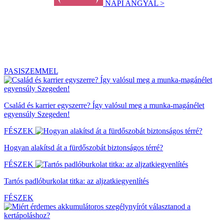
NAPI ANGYAL >
PASISZEMMEL
Család és karrier egyszerre? Így valósul meg a munka-magánélet
egyensúly Szegeden!
FÉSZEK
Hogyan alakítsd át a fürdőszobát biztonságos térré?
FÉSZEK
Tartós padlóburkolat titka: az aljzatkiegyenlítés
FÉSZEK