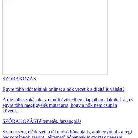
SZÓRAKOZÁS
Egyre több időt töltünk online: a nők vezetik a digitális váltást?
A digitális szokások az elmúlt évtizedben alapjaiban alakultak át, és
egyre több megfigyelés mutat arra, hogy a nők nem csupán
követik...
SZÓRAKOZÁS
Téltemetés, farsangolás
Szerencsére, elérkezett a tél utolsó hónapja is, amit egyúttal - a régi
hagyományok szerint –téltemető hónapnak is szoktak nevezni. ...