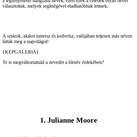
a legfényesebb hangzású nevek, ezért ezek a celebek olyan nevet
választottak, melyek segítségével eladhatóbbak lettnek.
A sztárok, akiket ismersz és kedvelsz, valójában teljesen más néven
látták meg a napvilágot!
{KEPGALERIA}
Te is megváltoztatnád a nevedet a hírnév érdekében?
1. Julianne Moore