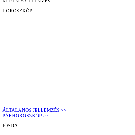
KÉREM AZ ELEMZÉST
HOROSZKÓP
ÁLTALÁNOS JELLEMZÉS >>
PÁRHOROSZKÓP >>
JÓSDA