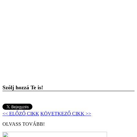
Szólj hozzá Te is!
<< ELŐZŐ CIKK
KÖVETKEZŐ CIKK >>
OLVASS TOVÁBB!