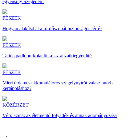
egyensúly Szegeden!
FÉSZEK
Hogyan alakítsd át a fürdőszobát biztonságos térré?
FÉSZEK
Tartós padlóburkolat titka: az aljzatkiegyenlítés
FÉSZEK
Miért érdemes akkumulátoros szegélynyírót választanod a
kertápoláshoz?
KÖZÉRZET
Vérplazma: az életmentő folyadék és annak adományozása