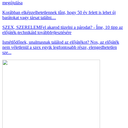
megújulása
Korábban elképzelhetetlennek tűnt, hogy 50 év felett is lehet új
barátokat vagy társat találni....
SZEX, SZERELEM
Fel akarod tüzelni a párodat? - Íme, 10 tipp az
előjáték-technikáid továbbfejlesztésére
Ismétlődőnek, unalmasnak találod az előjátékot? Nos, az előjáték
nem véletlenül a szex egyik legfontosabb része, elengedhetetlen
sze...