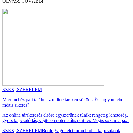
OLVASS TOVÁBB!
SZEX, SZERELEM
Miért nehéz párt találni az online társkeresőkön - És hogyan lehet
mégis sikeres?
Az online társkeresés elsőre egyszerűnek tűnik: rengeteg lehetőség,
gyors kapcsolódás, végtelen potenciális partner. Mégis sokan tapa...
SZEX, SZERELEM
Boldogságot életkor nélkül: a kapcsolatok