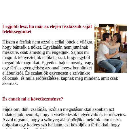
Legjobb lesz, ha már az elején tisztázzuk saját
felelősségünket
Hiszen a férfiak nem azzal a céllal jöttek a világra,
hogy bántsák a nőket. Egyáltalán nem jutnának
messzire, csak ameddig mi engedjük. Sajnos mi
magunk kényeztetjük el őket azzal, hogy egyből
megadjuk magunkat. Egyetlen bájos mosoly, vagy
egy férfias gyengédség azonnal levesz bennünket
a lábunkról. És ezalatt ők egyenesen a szívünkre
céloznak, és nulla erőfeszítéssel kapnak meg mindent, amit csak
akarnak.
És ennek mi a következménye?
Fájdalom, düh, csalódás. Szótlan megadásunkkal azonban azt
tudatosítjuk bennük, hogy a viselkedésük helyénvaló és természetes.
Azzal ugyanis, hogy a szőnyeg alá söpörjük a nekünk nem tetsző
dolgokat egy kedves szó hallatán, azt közöljük a férfiakkal, hogy