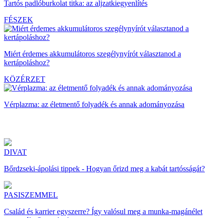
Tartós padlóburkolat titka: az aljzatkiegyenlítés
FÉSZEK
Miért érdemes akkumulátoros szegélynyírót választanod a
kertápoláshoz?
KÖZÉRZET
Vérplazma: az életmentő folyadék és annak adományozása
DIVAT
Bőrdzseki-ápolási tippek - Hogyan őrizd meg a kabát tartósságát?
PASISZEMMEL
Család és karrier egyszerre? Így valósul meg a munka-magánélet