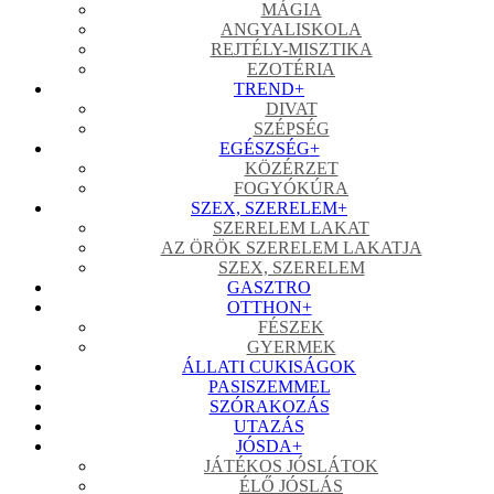
MÁGIA
ANGYALISKOLA
REJTÉLY-MISZTIKA
EZOTÉRIA
TREND
+
DIVAT
SZÉPSÉG
EGÉSZSÉG
+
KÖZÉRZET
FOGYÓKÚRA
SZEX, SZERELEM
+
SZERELEM LAKAT
AZ ÖRÖK SZERELEM LAKATJA
SZEX, SZERELEM
GASZTRO
OTTHON
+
FÉSZEK
GYERMEK
ÁLLATI CUKISÁGOK
PASISZEMMEL
SZÓRAKOZÁS
UTAZÁS
JÓSDA
+
JÁTÉKOS JÓSLÁTOK
ÉLŐ JÓSLÁS