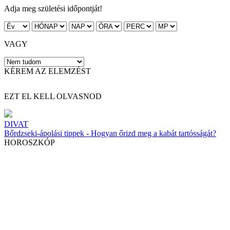
Adja meg születési időpontját!
VAGY
KÉREM AZ ELEMZÉST
EZT EL KELL OLVASNOD
DIVAT
Bőrdzseki-ápolási tippek - Hogyan őrizd meg a kabát tartósságát?
HOROSZKÓP