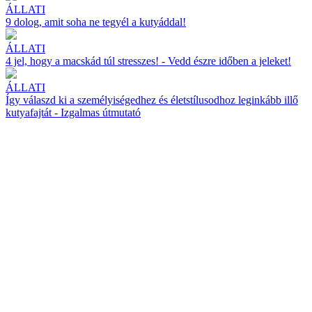
ÁLLATI
9 dolog, amit soha ne tegyél a kutyáddal!
ÁLLATI
4 jel, hogy a macskád túl stresszes! - Vedd észre időben a jeleket!
ÁLLATI
Így válaszd ki a személyiségedhez és életstílusodhoz leginkább illő
kutyafajtát - Izgalmas útmutató