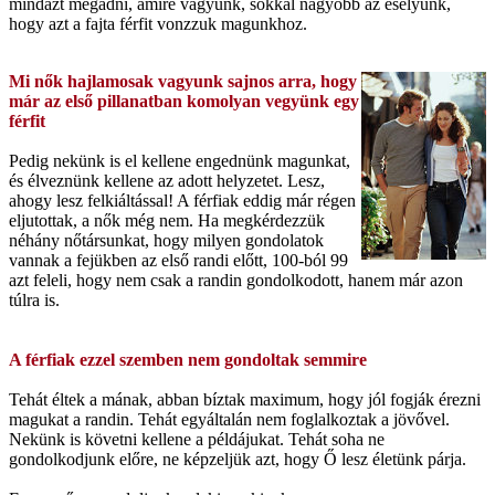
mindazt megadni, amire vágyunk, sokkal nagyobb az esélyünk,
hogy azt a fajta férfit vonzzuk magunkhoz.
M
i nők hajlamosak vagyunk sajnos arra, hogy
már az első pillanatban komolyan vegyünk egy
férfit
Pedig nekünk is el kellene engednünk magunkat,
és élveznünk kellene az adott helyzetet. Lesz,
ahogy lesz felkiáltással! A férfiak eddig már régen
eljutottak, a nők még nem. Ha megkérdezzük
néhány nőtársunkat, hogy milyen gondolatok
vannak a fejükben az első randi előtt, 100-ból 99
azt feleli, hogy nem csak a randin gondolkodott, hanem már azon
túlra is.
A férfiak ezzel szemben nem gondoltak semmire
Tehát éltek a mának, abban bíztak maximum, hogy jól fogják érezni
magukat a randin. Tehát egyáltalán nem foglalkoztak a jövővel.
Nekünk is követni kellene a példájukat. Tehát soha ne
gondolkodjunk előre, ne képzeljük azt, hogy Ő lesz életünk párja.