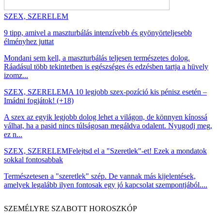
SZEX, SZERELEM
9 tipp, amivel a maszturbálás intenzívebb és gyönyörteljesebb
élményhez juttat
Mondani sem kell, a maszturbálás teljesen természetes dolog.
Ráadásul több tekintetben is egészséges és edzésben tartja a hüvely
izomz...
SZEX, SZERELEM
A 10 legjobb szex-pozíció kis pénisz esetén –
Imádni fogjátok! (+18)
A szex az egyik legjobb dolog lehet a világon, de könnyen kínossá
válhat, ha a pasid nincs túlságosan megáldva odalent. Nyugodj meg,
ez n...
SZEX, SZERELEM
Felejtsd el a "Szeretlek"-et! Ezek a mondatok
sokkal fontosabbak
Természetesen a "szeretlek" szép. De vannak más kijelentések,
amelyek legalább ilyen fontosak egy jó kapcsolat szempontjából....
SZEMÉLYRE SZABOTT HOROSZKÓP