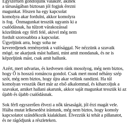
Egyszerűen gondoljunk valakire, akinek
a társaságában biztosan jól fogjuk érezni
magunkat. Hiszen ha egy kapcsolat
komolyra akar fordulni, akkor komolyra
is fog. Önmagunkat tesszük ugyanis ki a
csalódásnak, ha túlzott várakozással
közelítünk egy férfi felé, akivel még nem
fordult szorosabbra a kapcsolat.
Ügyeljünk arra, hogy soha ne
keveredjenek reményeink a valósággal. Ne nézzünk a szavaik
mögé, ne akarjunk mást hallani, mint amit mondanak, és ne is
képzeljünk mást, csak amit hallunk.
Azért, mert udvarias, és kedvesen ránk mosolyog, még nem biztos,
hogy Ő is hosszú románcra gondol. Csak mert mond néhány szép
szót, még nem biztos, hogy újra akar velünk randizni. Ha túl
komolyan vesszük őket már az első alkalommal, és kiharcoljuk a
szavakat, amiket hallani akarunk, akkor saját magunkat tesszük ki az
újabb és újabb csalódásnak.
Sok férfi egyszerűen élvezi a nők társaságát, jól érzi magát vele.
Hiába mutat lelkesedést irántunk, még nem biztos, hogy komoly
kapcsolatot szándékozik kialakítani. Élvezzük ki tehát a pillanatot,
és ne rágódjunk a részleteken.