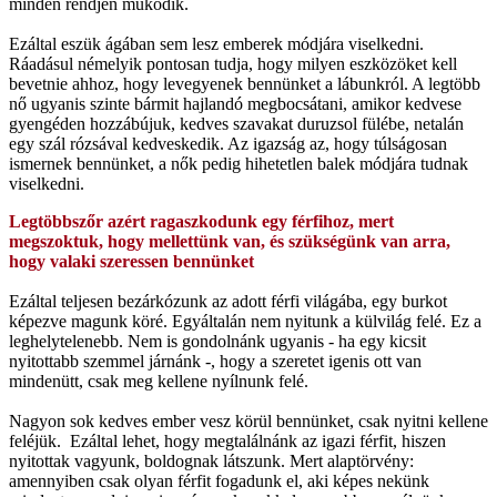
minden rendjén működik.
Ezáltal eszük ágában sem lesz emberek módjára viselkedni.
Ráadásul némelyik pontosan tudja, hogy milyen eszközöket kell
bevetnie ahhoz, hogy levegyenek bennünket a lábunkról. A legtöbb
nő ugyanis szinte bármit hajlandó megbocsátani, amikor kedvese
gyengéden hozzábújuk, kedves szavakat duruzsol fülébe, netalán
egy szál rózsával kedveskedik. Az igazság az, hogy túlságosan
ismernek bennünket, a nők pedig hihetetlen balek módjára tudnak
viselkedni.
Legtöbbszőr azért ragaszkodunk egy férfihoz, mert
megszoktuk, hogy mellettünk van, és szükségünk van arra,
hogy valaki szeressen bennünket
Ezáltal teljesen bezárkózunk az adott férfi világába, egy burkot
képezve magunk köré. Egyáltalán nem nyitunk a külvilág felé. Ez a
leghelytelenebb. Nem is gondolnánk ugyanis - ha egy kicsit
nyitottabb szemmel járnánk -, hogy a szeretet igenis ott van
mindenütt, csak meg kellene nyílnunk felé.
Nagyon sok kedves ember vesz körül bennünket, csak nyitni kellene
feléjük. Ezáltal lehet, hogy megtalálnánk az igazi férfit, hiszen
nyitottak vagyunk, boldognak látszunk. Mert alaptörvény:
amennyiben csak olyan férfit fogadunk el, aki képes nekünk