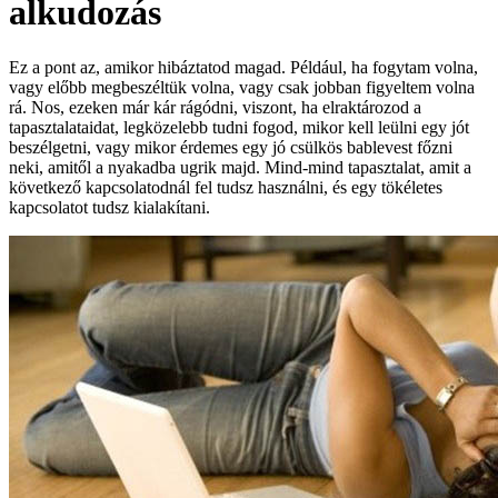
alkudozás
Ez a pont az, amikor hibáztatod magad. Például, ha fogytam volna,
vagy előbb megbeszéltük volna, vagy csak jobban figyeltem volna
rá. Nos, ezeken már kár rágódni, viszont, ha elraktározod a
tapasztalataidat, legközelebb tudni fogod, mikor kell leülni egy jót
beszélgetni, vagy mikor érdemes egy jó csülkös bablevest főzni
neki, amitől a nyakadba ugrik majd. Mind-mind tapasztalat, amit a
következő kapcsolatodnál fel tudsz használni, és egy tökéletes
kapcsolatot tudsz kialakítani.