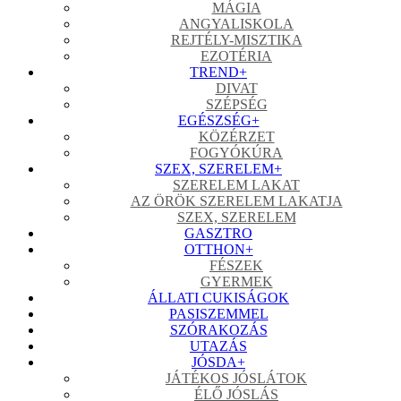
MÁGIA
ANGYALISKOLA
REJTÉLY-MISZTIKA
EZOTÉRIA
TREND
+
DIVAT
SZÉPSÉG
EGÉSZSÉG
+
KÖZÉRZET
FOGYÓKÚRA
SZEX, SZERELEM
+
SZERELEM LAKAT
AZ ÖRÖK SZERELEM LAKATJA
SZEX, SZERELEM
GASZTRO
OTTHON
+
FÉSZEK
GYERMEK
ÁLLATI CUKISÁGOK
PASISZEMMEL
SZÓRAKOZÁS
UTAZÁS
JÓSDA
+
JÁTÉKOS JÓSLÁTOK
ÉLŐ JÓSLÁS