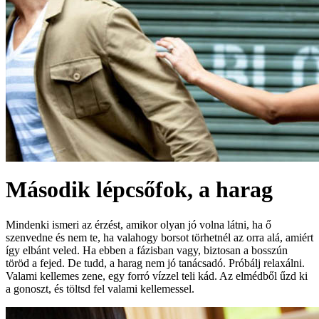
Második lépcsőfok, a harag
Mindenki ismeri az érzést, amikor olyan jó volna látni, ha ő
szenvedne és nem te, ha valahogy borsot törhetnél az orra alá, amiért
így elbánt veled. Ha ebben a fázisban vagy, biztosan a bosszún
töröd a fejed. De tudd, a harag nem jó tanácsadó. Próbálj relaxálni.
Valami kellemes zene, egy forró vízzel teli kád. Az elmédből űzd ki
a gonoszt, és töltsd fel valami kellemessel.