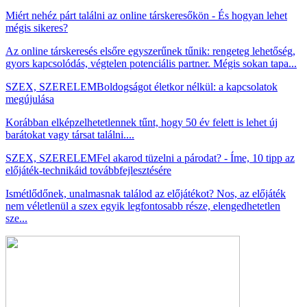
Miért nehéz párt találni az online társkeresőkön - És hogyan lehet
mégis sikeres?
Az online társkeresés elsőre egyszerűnek tűnik: rengeteg lehetőség,
gyors kapcsolódás, végtelen potenciális partner. Mégis sokan tapa...
SZEX, SZERELEM
Boldogságot életkor nélkül: a kapcsolatok
megújulása
Korábban elképzelhetetlennek tűnt, hogy 50 év felett is lehet új
barátokat vagy társat találni....
SZEX, SZERELEM
Fel akarod tüzelni a párodat? - Íme, 10 tipp az
előjáték-technikáid továbbfejlesztésére
Ismétlődőnek, unalmasnak találod az előjátékot? Nos, az előjáték
nem véletlenül a szex egyik legfontosabb része, elengedhetetlen
sze...