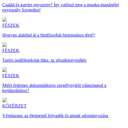
Család és karrier egyszerre? Így valósul meg a munka-magánélet
egyensúly Szegeden!
FÉSZEK
Hogyan alakítsd át a fürdőszobát biztonságos térré?
FÉSZEK
Tartós padlóburkolat titka: az aljzatkiegyenlítés
FÉSZEK
Miért érdemes akkumulátoros szegélynyírót választanod a
kertápoláshoz?
KÖZÉRZET
Vérplazma: az életmentő folyadék és annak adományozása