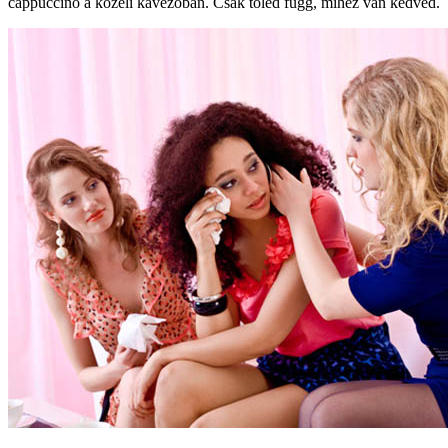
cappuccino a közeli kávézóban. Csak tőled függ, mihez van kedved.