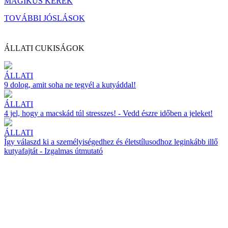
MÁGIKUS KERÉK
TOVÁBBI JÓSLÁSOK
ÁLLATI CUKISÁGOK
ÁLLATI
9 dolog, amit soha ne tegyél a kutyáddal!
ÁLLATI
4 jel, hogy a macskád túl stresszes! - Vedd észre időben a jeleket!
ÁLLATI
Így válaszd ki a személyiségedhez és életstílusodhoz leginkább illő
kutyafajtát - Izgalmas útmutató