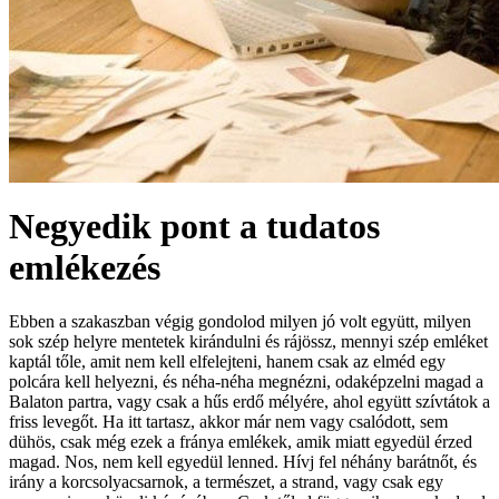
Negyedik pont a tudatos
emlékezés
Ebben a szakaszban végig gondolod milyen jó volt együtt, milyen
sok szép helyre mentetek kirándulni és rájössz, mennyi szép emléket
kaptál tőle, amit nem kell elfelejteni, hanem csak az elméd egy
polcára kell helyezni, és néha-néha megnézni, odaképzelni magad a
Balaton partra, vagy csak a hűs erdő mélyére, ahol együtt szívtátok a
friss levegőt. Ha itt tartasz, akkor már nem vagy csalódott, sem
dühös, csak még ezek a fránya emlékek, amik miatt egyedül érzed
magad. Nos, nem kell egyedül lenned. Hívj fel néhány barátnőt, és
irány a korcsolyacsarnok, a természet, a strand, vagy csak egy