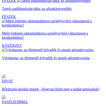
FÉSZEK
Tartós padlóburkolat titka: az aljzatkiegyenlítés
FÉSZEK
Miért érdemes akkumulátoros szegélynyírót választanod a
kertápoláshoz?
KÖZÉRZET
Vérplazma: az életmentő folyadék és annak adományozása
DIVAT
Bőrdzseki-ápolási tippek - Hogyan őrizd meg a kabát tartósságát?
PASISZEMMEL