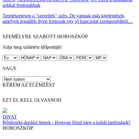
sokkal fontosabbak
Természetesen a "szeretlek" szép. De vannak más kijelentések,
amelyek legalább ilyen fontosak egy jó kapcsolat szempontjából....
SZEMÉLYRE SZABOTT HOROSZKÓP
Adja meg születési időpontját!
VAGY
KÉREM AZ ELEMZÉST
EZT EL KELL OLVASNOD
DIVAT
Bőrdzseki-ápolási tippek - Hogyan őrizd meg a kabát tartósságát?
HOROSZKÓP