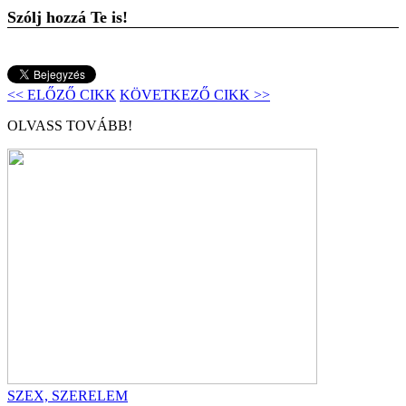
Szólj hozzá Te is!
<< ELŐZŐ CIKK
KÖVETKEZŐ CIKK >>
OLVASS TOVÁBB!
SZEX, SZERELEM