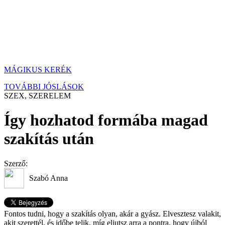
MÁGIKUS KERÉK
TOVÁBBI JÓSLÁSOK
SZEX, SZERELEM
Így hozhatod formába magad
szakítás után
Szerző:
Szabó Anna
Fontos tudni, hogy a szakítás olyan, akár a gyász. Elvesztesz valakit,
akit szerettél, és időbe telik, míg eljutsz arra a pontra, hogy újból