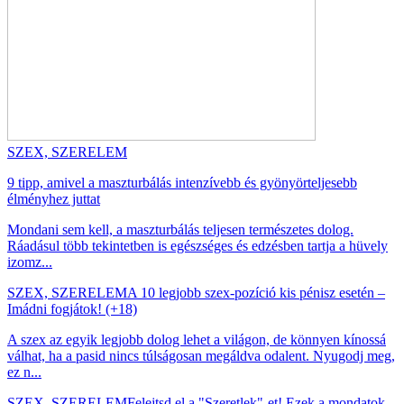
SZEX, SZERELEM
9 tipp, amivel a maszturbálás intenzívebb és gyönyörteljesebb
élményhez juttat
Mondani sem kell, a maszturbálás teljesen természetes dolog.
Ráadásul több tekintetben is egészséges és edzésben tartja a hüvely
izomz...
SZEX, SZERELEM
A 10 legjobb szex-pozíció kis pénisz esetén –
Imádni fogjátok! (+18)
A szex az egyik legjobb dolog lehet a világon, de könnyen kínossá
válhat, ha a pasid nincs túlságosan megáldva odalent. Nyugodj meg,
ez n...
SZEX, SZERELEM
Felejtsd el a "Szeretlek"-et! Ezek a mondatok