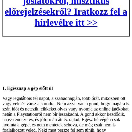
jóslatokról, misztikus
előrejelzésekről? Iratkozz fel a
hírlevélre itt >>
1. Egésznap a gép előtt ül
Vagy legalábbis fél napot, a szabadnapján, több órát, miközben ott
vagy vele és vársz a sorodra. Nem azzal van a gond, hogy magára is
szán időt és netezik, cikkeket olvas vagy nyomja az online játékokat,
netán a Playstationról nem bír leszakadni. A gond akkor kezdődik,
ha ez rendszeres, és jóformán átnéz rajtad. Egész hétvégén csak
nyomta a gépet és nem mentetek sehova, de még csak nem is
foglalkozott veled. Neki meg persze fel sem tűnik, hogy