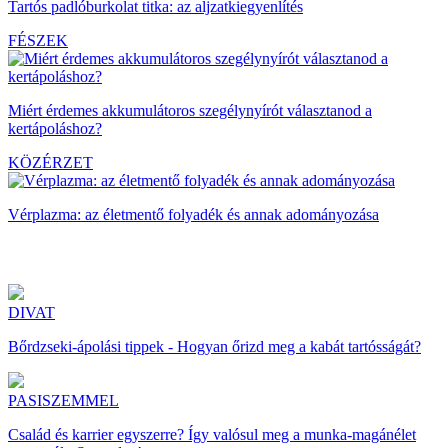
Tartós padlóburkolat titka: az aljzatkiegyenlítés
FÉSZEK
Miért érdemes akkumulátoros szegélynyírót választanod a
kertápoláshoz?
KÖZÉRZET
Vérplazma: az életmentő folyadék és annak adományozása
DIVAT
Bőrdzseki-ápolási tippek - Hogyan őrizd meg a kabát tartósságát?
PASISZEMMEL
Család és karrier egyszerre? Így valósul meg a munka-magánélet