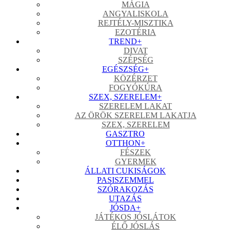
MÁGIA
ANGYALISKOLA
REJTÉLY-MISZTIKA
EZOTÉRIA
TREND
+
DIVAT
SZÉPSÉG
EGÉSZSÉG
+
KÖZÉRZET
FOGYÓKÚRA
SZEX, SZERELEM
+
SZERELEM LAKAT
AZ ÖRÖK SZERELEM LAKATJA
SZEX, SZERELEM
GASZTRO
OTTHON
+
FÉSZEK
GYERMEK
ÁLLATI CUKISÁGOK
PASISZEMMEL
SZÓRAKOZÁS
UTAZÁS
JÓSDA
+
JÁTÉKOS JÓSLÁTOK
ÉLŐ JÓSLÁS