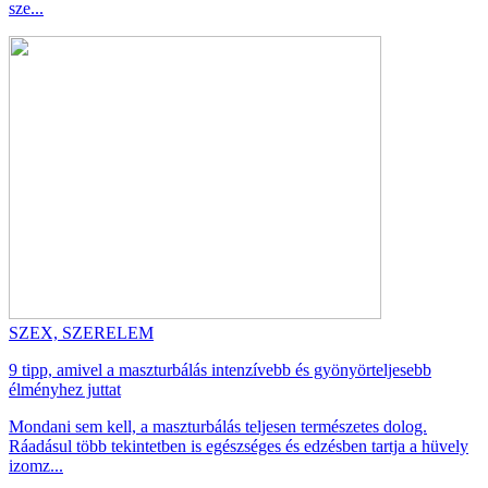
sze...
SZEX, SZERELEM
9 tipp, amivel a maszturbálás intenzívebb és gyönyörteljesebb
élményhez juttat
Mondani sem kell, a maszturbálás teljesen természetes dolog.
Ráadásul több tekintetben is egészséges és edzésben tartja a hüvely
izomz...