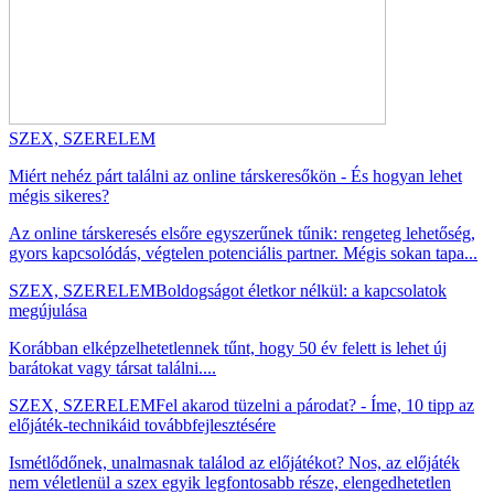
SZEX, SZERELEM
Miért nehéz párt találni az online társkeresőkön - És hogyan lehet
mégis sikeres?
Az online társkeresés elsőre egyszerűnek tűnik: rengeteg lehetőség,
gyors kapcsolódás, végtelen potenciális partner. Mégis sokan tapa...
SZEX, SZERELEM
Boldogságot életkor nélkül: a kapcsolatok
megújulása
Korábban elképzelhetetlennek tűnt, hogy 50 év felett is lehet új
barátokat vagy társat találni....
SZEX, SZERELEM
Fel akarod tüzelni a párodat? - Íme, 10 tipp az
előjáték-technikáid továbbfejlesztésére
Ismétlődőnek, unalmasnak találod az előjátékot? Nos, az előjáték
nem véletlenül a szex egyik legfontosabb része, elengedhetetlen