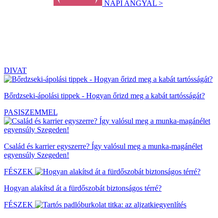
NAPI ANGYAL >
DIVAT
Bőrdzseki-ápolási tippek - Hogyan őrizd meg a kabát tartósságát?
PASISZEMMEL
Család és karrier egyszerre? Így valósul meg a munka-magánélet
egyensúly Szegeden!
FÉSZEK
Hogyan alakítsd át a fürdőszobát biztonságos térré?
FÉSZEK