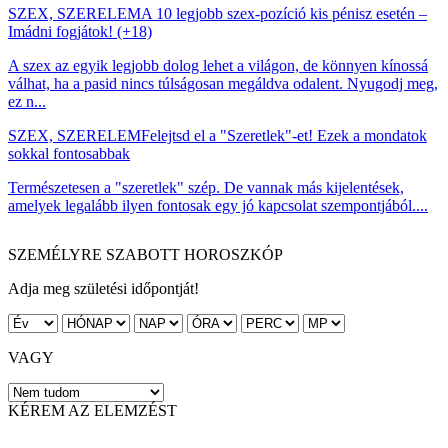
SZEX, SZERELEM
A 10 legjobb szex-pozíció kis pénisz esetén –
Imádni fogjátok! (+18)
A szex az egyik legjobb dolog lehet a világon, de könnyen kínossá
válhat, ha a pasid nincs túlságosan megáldva odalent. Nyugodj meg,
ez n...
SZEX, SZERELEM
Felejtsd el a "Szeretlek"-et! Ezek a mondatok
sokkal fontosabbak
Természetesen a "szeretlek" szép. De vannak más kijelentések,
amelyek legalább ilyen fontosak egy jó kapcsolat szempontjából....
SZEMÉLYRE SZABOTT HOROSZKÓP
Adja meg születési időpontját!
VAGY
KÉREM AZ ELEMZÉST