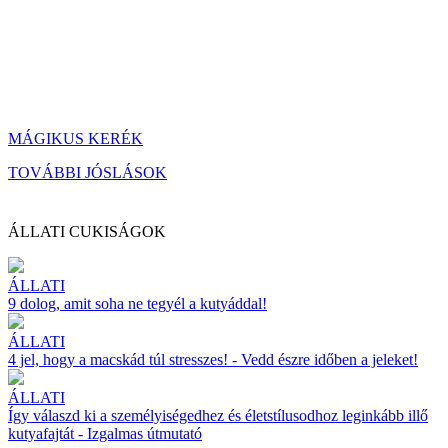
MÁGIKUS KERÉK
TOVÁBBI JÓSLÁSOK
ÁLLATI CUKISÁGOK
ÁLLATI
9 dolog, amit soha ne tegyél a kutyáddal!
ÁLLATI
4 jel, hogy a macskád túl stresszes! - Vedd észre időben a jeleket!
ÁLLATI
Így válaszd ki a személyiségedhez és életstílusodhoz leginkább illő
kutyafajtát - Izgalmas útmutató