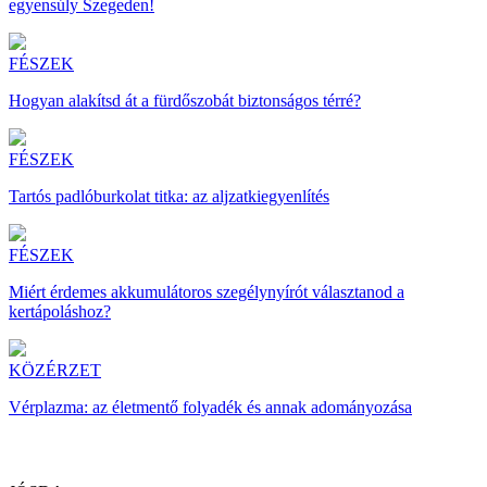
egyensúly Szegeden!
FÉSZEK
Hogyan alakítsd át a fürdőszobát biztonságos térré?
FÉSZEK
Tartós padlóburkolat titka: az aljzatkiegyenlítés
FÉSZEK
Miért érdemes akkumulátoros szegélynyírót választanod a
kertápoláshoz?
KÖZÉRZET
Vérplazma: az életmentő folyadék és annak adományozása