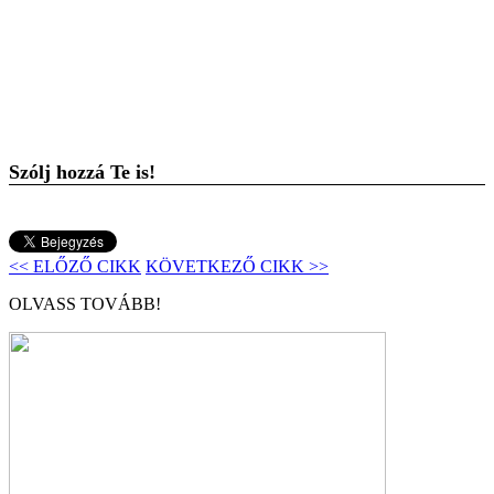
Szólj hozzá Te is!
<< ELŐZŐ CIKK
KÖVETKEZŐ CIKK >>
OLVASS TOVÁBB!