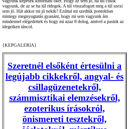
vagyunk képesek kiborítani őket. Hogy az sem jó, ha túl cukik
vagyunk, de az se ha túl ridegek. A túl visszafogott meg a túl szexi
sem jó. Hát akkor mi jó nekik? Ezúttal mi szedtük pontokban
mintegy megnyugtatás gyanánt, hogy mi sem vagyunk ám
mindennel elégedettek és hogy mi azaz 8 dolog, amivel a pasink az
idegeiken táncol.
{KEPGALERIA}
Szeretnél elsőként értesülni a
legújabb cikkekről, angyal- és
csillagüzenetekről,
számmisztikai elemzésekről,
ezoterikus írásokról,
önismereti tesztekről,