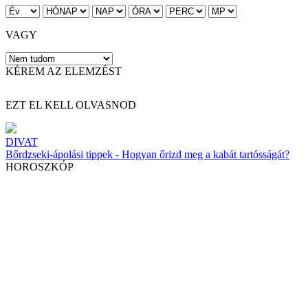
VAGY
KÉREM AZ ELEMZÉST
EZT EL KELL OLVASNOD
DIVAT
Bőrdzseki-ápolási tippek - Hogyan őrizd meg a kabát tartósságát?
HOROSZKÓP