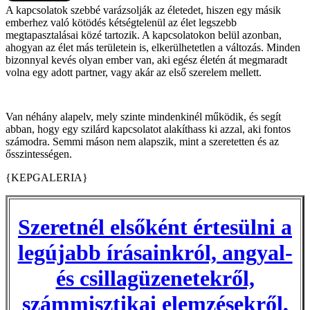
A kapcsolatok szebbé varázsolják az életedet, hiszen egy másik
emberhez való kötödés kétségtelenül az élet legszebb
megtapasztalásai közé tartozik. A kapcsolatokon belül azonban,
ahogyan az élet más területein is, elkerülhetetlen a változás. Minden
bizonnyal kevés olyan ember van, aki egész életén át megmaradt
volna egy adott partner, vagy akár az első szerelem mellett.
Van néhány alapelv, mely szinte mindenkinél működik, és segít
abban, hogy egy szilárd kapcsolatot alakíthass ki azzal, aki fontos
számodra. Semmi máson nem alapszik, mint a szeretetten és az
ősszintességen.
{KEPGALERIA}
Szeretnél elsőként értesülni a
legújabb írásainkról, angyal-
és csillagüzenetekről,
számmisztikai elemzésekről,