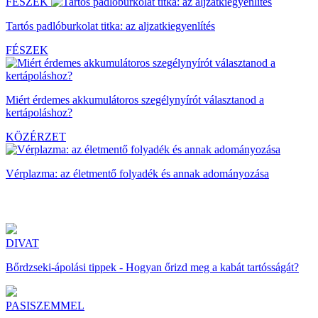
FÉSZEK
Tartós padlóburkolat titka: az aljzatkiegyenlítés
FÉSZEK
Miért érdemes akkumulátoros szegélynyírót választanod a
kertápoláshoz?
KÖZÉRZET
Vérplazma: az életmentő folyadék és annak adományozása
DIVAT
Bőrdzseki-ápolási tippek - Hogyan őrizd meg a kabát tartósságát?
PASISZEMMEL