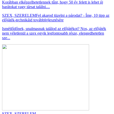
Korábban elképzelhetetlennek tűnt, hogy 50 év felett is lehet új
barátokat vagy társat találni....
SZEX, SZERELEM
Fel akarod tüzelni a párodat? - Íme, 10 tipp az
előjáték-technikáid továbbfejlesztésére
Ismétlődőnek, unalmasnak találod az előjátékot? Nos, az előjáték
nem véletlenül a szex egyik legfontosabb része, elengedhetetlen
sze...
SZEX, SZERELEM