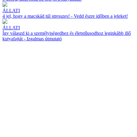
ÁLLATI
4 jel, hogy a macskád túl stresszes! - Vedd észre időben a jeleket!
ÁLLATI
Így válaszd ki a személyiségedhez és életstílusodhoz leginkább illő
kutyafajtát - Izgalmas útmutató