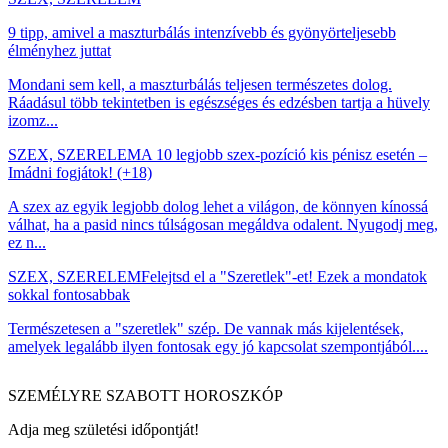
9 tipp, amivel a maszturbálás intenzívebb és gyönyörteljesebb
élményhez juttat
Mondani sem kell, a maszturbálás teljesen természetes dolog.
Ráadásul több tekintetben is egészséges és edzésben tartja a hüvely
izomz...
SZEX, SZERELEM
A 10 legjobb szex-pozíció kis pénisz esetén –
Imádni fogjátok! (+18)
A szex az egyik legjobb dolog lehet a világon, de könnyen kínossá
válhat, ha a pasid nincs túlságosan megáldva odalent. Nyugodj meg,
ez n...
SZEX, SZERELEM
Felejtsd el a "Szeretlek"-et! Ezek a mondatok
sokkal fontosabbak
Természetesen a "szeretlek" szép. De vannak más kijelentések,
amelyek legalább ilyen fontosak egy jó kapcsolat szempontjából....
SZEMÉLYRE SZABOTT HOROSZKÓP
Adja meg születési időpontját!