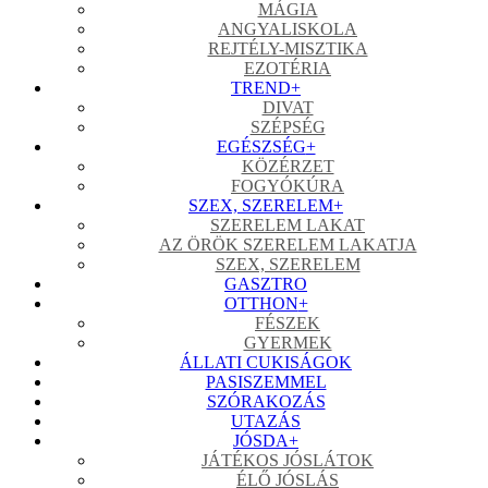
MÁGIA
ANGYALISKOLA
REJTÉLY-MISZTIKA
EZOTÉRIA
TREND
+
DIVAT
SZÉPSÉG
EGÉSZSÉG
+
KÖZÉRZET
FOGYÓKÚRA
SZEX, SZERELEM
+
SZERELEM LAKAT
AZ ÖRÖK SZERELEM LAKATJA
SZEX, SZERELEM
GASZTRO
OTTHON
+
FÉSZEK
GYERMEK
ÁLLATI CUKISÁGOK
PASISZEMMEL
SZÓRAKOZÁS
UTAZÁS
JÓSDA
+
JÁTÉKOS JÓSLÁTOK
ÉLŐ JÓSLÁS