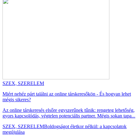
SZEX, SZERELEM
Miért nehéz párt találni az online társkeresőkön - És hogyan lehet
mégis sikeres?
Az online társkeresés elsőre egyszerűnek tűnik: rengeteg lehetőség,
gyors kapcsolódás, végtelen potenciális partner. Mégis sokan tapa...
SZEX, SZERELEM
Boldogságot életkor nélkül: a kapcsolatok
megújulása