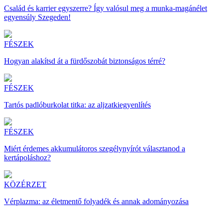
Család és karrier egyszerre? Így valósul meg a munka-magánélet
egyensúly Szegeden!
FÉSZEK
Hogyan alakítsd át a fürdőszobát biztonságos térré?
FÉSZEK
Tartós padlóburkolat titka: az aljzatkiegyenlítés
FÉSZEK
Miért érdemes akkumulátoros szegélynyírót választanod a
kertápoláshoz?
KÖZÉRZET
Vérplazma: az életmentő folyadék és annak adományozása