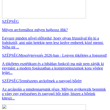
SZÉPSÉG
Milyen arcformához milyen hajhossz illik?
Egyszer minden nővel előfordul, hogy olyan frizurával lép ki a
fodrásztól, ami után hetekig nem lesz kedve emberek közé menni.
Néha mi ...
SZÉPSÉG
Mosolytervezés 2026-ban - Legyen tökéletes a fogsorod!
A tökéletes esztétikum és a hibátlan funkció ma már nem zárják ki
egymást: a modern fogászatban a kompromisszumok kora végleg
lejárt...
SZÉPSÉG
Természetes arckrémek a ragyogó bőrért
Az arcápolás a mindennapjaink része. Mélyen gyökerezik bennünk
a vágy egy egészséges és ragyogó bőr iránt, hiszen a bőrünk
kiteszi...