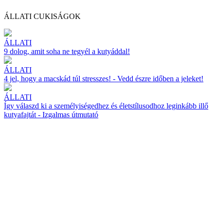
ÁLLATI CUKISÁGOK
ÁLLATI
9 dolog, amit soha ne tegyél a kutyáddal!
ÁLLATI
4 jel, hogy a macskád túl stresszes! - Vedd észre időben a jeleket!
ÁLLATI
Így válaszd ki a személyiségedhez és életstílusodhoz leginkább illő
kutyafajtát - Izgalmas útmutató