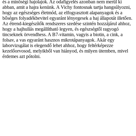
és a minőségi hajolajok. Az odafigyelés azonban nem merül ki
abban, amit a hajra kenünk. A Vichy fontosnak tartja hangsúlyozni,
hogy az egészséges életmód, az elfogyasztott alapanyagok és a
bőséges folyadékbevitel egyaránt lényegesek a haj állapotát illetően.
Az étrend-kiegészítők rendszeres szedése szintén hozzájárul ahhoz,
hogy a hajhullás megállítható legyen, és egészségtől ragyogó
tincseknek örvendhess. A B7-vitamin, vagyis a biotin, a cink, a
folsav, a vas egyaránt hasznos mikrotápanyagok. Akár egy
laborvizsgálat is elegendő lehet ahhoz, hogy feltérképezze
kezelőorvosod, melyikből van hiányod, és milyen ütemben, mivel
érdemes azt pótolni.