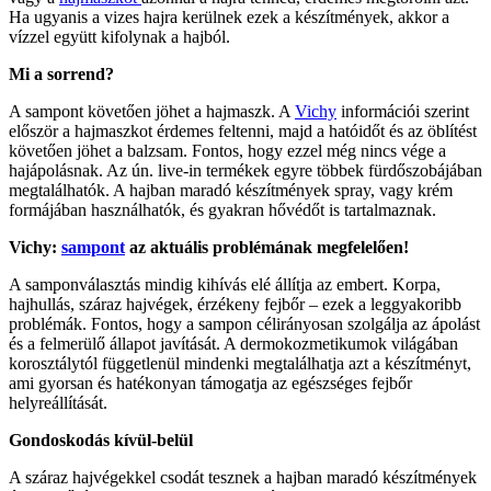
Ha ugyanis a vizes hajra kerülnek ezek a készítmények, akkor a
vízzel együtt kifolynak a hajból.
Mi a sorrend?
A sampont követően jöhet a hajmaszk. A
Vichy
információi szerint
először a hajmaszkot érdemes feltenni, majd a hatóidőt és az öblítést
követően jöhet a balzsam. Fontos, hogy ezzel még nincs vége a
hajápolásnak. Az ún. live-in termékek egyre többek fürdőszobájában
megtalálhatók. A hajban maradó készítmények spray, vagy krém
formájában használhatók, és gyakran hővédőt is tartalmaznak.
Vichy:
sampont
az aktuális problémának megfelelően!
A samponválasztás mindig kihívás elé állítja az embert. Korpa,
hajhullás, száraz hajvégek, érzékeny fejbőr – ezek a leggyakoribb
problémák. Fontos, hogy a sampon célirányosan szolgálja az ápolást
és a felmerülő állapot javítását. A dermokozmetikumok világában
korosztálytól függetlenül mindenki megtalálhatja azt a készítményt,
ami gyorsan és hatékonyan támogatja az egészséges fejbőr
helyreállítását.
Gondoskodás kívül-belül
A száraz hajvégekkel csodát tesznek a hajban maradó készítmények