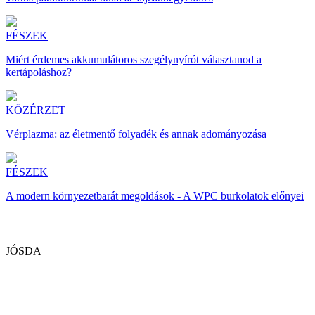
FÉSZEK
Miért érdemes akkumulátoros szegélynyírót választanod a
kertápoláshoz?
KÖZÉRZET
Vérplazma: az életmentő folyadék és annak adományozása
FÉSZEK
A modern környezetbarát megoldások - A WPC burkolatok előnyei
JÓSDA