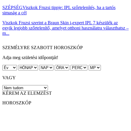
SZÉPSÉG
Viszkok Fruzsi tippje: IPL szőrtelenítés, ha a tartós
simaság a cél
Viszkok Fruzsi szerint a Braun Skin i-expert IPL 7 készülék az
egyik legjobb szőrtelenítő, amelyet otthoni használatra választhatsz –
m...
SZEMÉLYRE SZABOTT HOROSZKÓP
Adja meg születési időpontját!
VAGY
KÉREM AZ ELEMZÉST
HOROSZKÓP