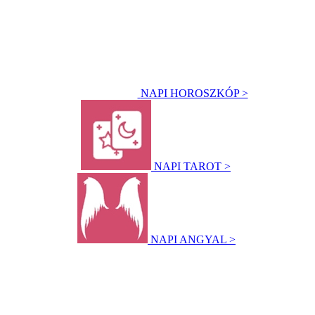
NAPI HOROSZKÓP >
NAPI TAROT >
NAPI ANGYAL >