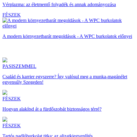
Vérplazma: az életmentő folyadék és annak adományozása
FÉSZEK
A modern környezetbarát megoldások - A WPC burkolatok előnyei
PASISZEMMEL
Család és karrier egyszerre? Így valósul meg a munka-magánélet
egyensúly Szegeden!
FÉSZEK
Hogyan alakítsd át a fürdőszobát biztonságos térré?
FÉSZEK
Tartós padlóburkolat titka: az aljzatkiegyenlítés