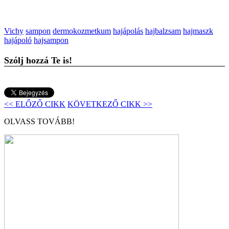
Vichy
sampon
dermokozmetkum
hajápolás
hajbalzsam
hajmaszk
hajápoló
hajsampon
Szólj hozzá Te is!
<< ELŐZŐ CIKK
KÖVETKEZŐ CIKK >>
OLVASS TOVÁBB!