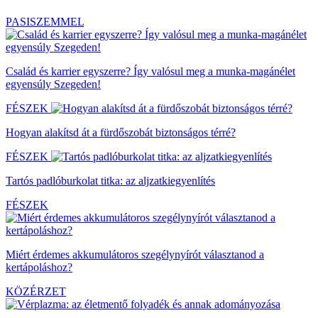
PASISZEMMEL
Család és karrier egyszerre? Így valósul meg a munka-magánélet
egyensúly Szegeden!
FÉSZEK
Hogyan alakítsd át a fürdőszobát biztonságos térré?
FÉSZEK
Tartós padlóburkolat titka: az aljzatkiegyenlítés
FÉSZEK
Miért érdemes akkumulátoros szegélynyírót választanod a
kertápoláshoz?
KÖZÉRZET