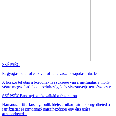
SZÉPSÉG
Ragyogás belülről és kívülről - 5 tavaszi bőrápolási rituálé
A hosszú tél után a bőrödnek is szüksége van a megújulásra, hogy
végre megszabaduljon a szürkeségtől és visszanyerje természetes v...
SZÉPSÉG
Farsangi színkavalkád a frizurádon
Hamarosan itt a farsangi bulik ideje, amikor bátran elengedheted a
fantáziádat és kimosható hajszínezőkkel egy éjszakára
átszínezheted...