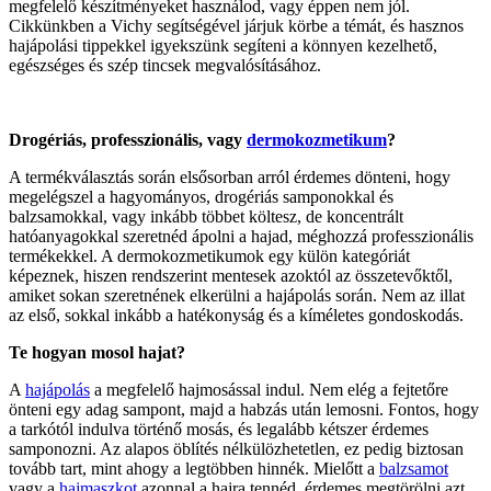
megfelelő készítményeket használod, vagy éppen nem jól.
Cikkünkben a Vichy segítségével járjuk körbe a témát, és hasznos
hajápolási tippekkel igyekszünk segíteni a könnyen kezelhető,
egészséges és szép tincsek megvalósításához.
Drogériás, professzionális, vagy
dermokozmetikum
?
A termékválasztás során elsősorban arról érdemes dönteni, hogy
megelégszel a hagyományos, drogériás samponokkal és
balzsamokkal, vagy inkább többet költesz, de koncentrált
hatóanyagokkal szeretnéd ápolni a hajad, méghozzá professzionális
termékekkel. A dermokozmetikumok egy külön kategóriát
képeznek, hiszen rendszerint mentesek azoktól az összetevőktől,
amiket sokan szeretnének elkerülni a hajápolás során. Nem az illat
az első, sokkal inkább a hatékonyság és a kíméletes gondoskodás.
Te hogyan mosol hajat?
A
hajápolás
a megfelelő hajmosással indul. Nem elég a fejtetőre
önteni egy adag sampont, majd a habzás után lemosni. Fontos, hogy
a tarkótól indulva történő mosás, és legalább kétszer érdemes
samponozni. Az alapos öblítés nélkülözhetetlen, ez pedig biztosan
tovább tart, mint ahogy a legtöbben hinnék. Mielőtt a
balzsamot
vagy a
hajmaszkot
azonnal a hajra tennéd, érdemes megtörölni azt.