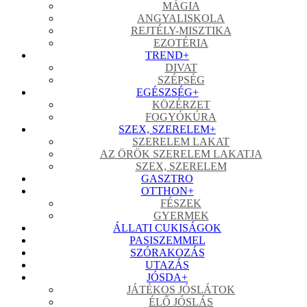
MÁGIA
ANGYALISKOLA
REJTÉLY-MISZTIKA
EZOTÉRIA
TREND
+
DIVAT
SZÉPSÉG
EGÉSZSÉG
+
KÖZÉRZET
FOGYÓKÚRA
SZEX, SZERELEM
+
SZERELEM LAKAT
AZ ÖRÖK SZERELEM LAKATJA
SZEX, SZERELEM
GASZTRO
OTTHON
+
FÉSZEK
GYERMEK
ÁLLATI CUKISÁGOK
PASISZEMMEL
SZÓRAKOZÁS
UTAZÁS
JÓSDA
+
JÁTÉKOS JÓSLÁTOK
ÉLŐ JÓSLÁS