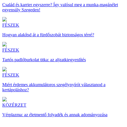
Család és karrier egyszerre? Így valósul meg a munka-magánélet
egyensúly Szegeden!
FÉSZEK
Hogyan alakítsd át a fürdőszobát biztonságos térré?
FÉSZEK
Tartós padlóburkolat titka: az aljzatkiegyenlítés
FÉSZEK
Miért érdemes akkumulátoros szegélynyírót választanod a
kertápoláshoz?
KÖZÉRZET
Vérplazma: az életmentő folyadék és annak adományozása