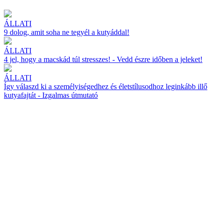
ÁLLATI
9 dolog, amit soha ne tegyél a kutyáddal!
ÁLLATI
4 jel, hogy a macskád túl stresszes! - Vedd észre időben a jeleket!
ÁLLATI
Így válaszd ki a személyiségedhez és életstílusodhoz leginkább illő
kutyafajtát - Izgalmas útmutató