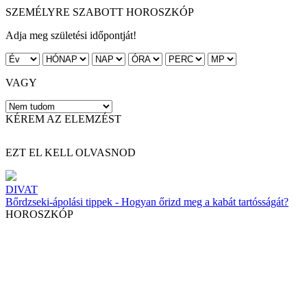
SZEMÉLYRE SZABOTT HOROSZKÓP
Adja meg születési időpontját!
VAGY
KÉREM AZ ELEMZÉST
EZT EL KELL OLVASNOD
DIVAT
Bőrdzseki-ápolási tippek - Hogyan őrizd meg a kabát tartósságát?
HOROSZKÓP