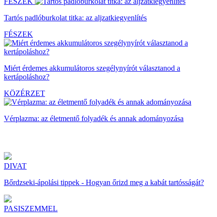
FÉSZEK
Tartós padlóburkolat titka: az aljzatkiegyenlítés
FÉSZEK
Miért érdemes akkumulátoros szegélynyírót választanod a
kertápoláshoz?
KÖZÉRZET
Vérplazma: az életmentő folyadék és annak adományozása
DIVAT
Bőrdzseki-ápolási tippek - Hogyan őrizd meg a kabát tartósságát?
PASISZEMMEL