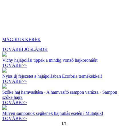
MÁGIKUS KERÉK
TOVÁBBI JÓSLÁSOK
Vichy hajápolási tippek a mindig vonzó hajkoronáért
TOVÁBB>>
Nyiss új fejezetet a hajápolásban Ecoforia termékekkel!
TOVÁBB>>
Szőke haj hamvasítása - A hamvasító sampon varázsa - Sampon
szőke hajra
TOVÁBB>>
Milyen samponok segítenek hajhullás esetén? Mutatjuk!
TOVÁBB>>
1/1