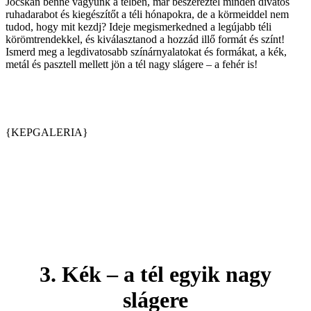
Jócskán benne vagyunk a télben, már beszereztél minden divatos
ruhadarabot és kiegészítőt a téli hónapokra, de a körmeiddel nem
tudod, hogy mit kezdj? Ideje megismerkedned a legújabb téli
körömtrendekkel, és kiválasztanod a hozzád illő formát és színt!
Ismerd meg a legdivatosabb színárnyalatokat és formákat, a kék,
metál és pasztell mellett jön a tél nagy slágere – a fehér is!
{KEPGALERIA}
3. Kék – a tél egyik nagy
slágere