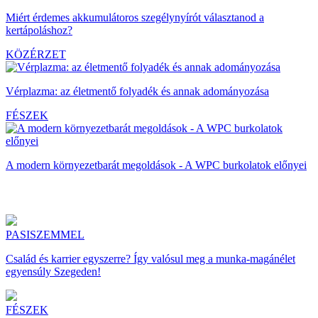
Miért érdemes akkumulátoros szegélynyírót választanod a
kertápoláshoz?
KÖZÉRZET
Vérplazma: az életmentő folyadék és annak adományozása
FÉSZEK
A modern környezetbarát megoldások - A WPC burkolatok előnyei
PASISZEMMEL
Család és karrier egyszerre? Így valósul meg a munka-magánélet
egyensúly Szegeden!
FÉSZEK