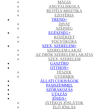
MÁGIA
ANGYALISKOLA
REJTÉLY-MISZTIKA
EZOTÉRIA
TREND
+
DIVAT
SZÉPSÉG
EGÉSZSÉG
+
KÖZÉRZET
FOGYÓKÚRA
SZEX, SZERELEM
+
SZERELEM LAKAT
AZ ÖRÖK SZERELEM LAKATJA
SZEX, SZERELEM
GASZTRO
OTTHON
+
FÉSZEK
GYERMEK
ÁLLATI CUKISÁGOK
PASISZEMMEL
SZÓRAKOZÁS
UTAZÁS
JÓSDA
+
JÁTÉKOS JÓSLÁTOK
ÉLŐ JÓSLÁS