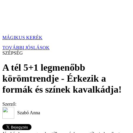
MÁGIKUS KERÉK
TOVÁBBI JÓSLÁSOK
SZÉPSÉG
A tél 5+1 legmenőbb
körömtrendje - Érkezik a
formák és színek kavalkádja!
Szerző:
Szabó Anna