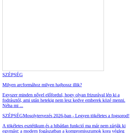
SZÉPSÉG
Milyen arcformához milyen hajhossz illik?
Egyszer minden nővel előfordul, hogy olyan frizurával lép ki a
fodrásztól, ami után hetekig nem lesz kedve emberek közé menni.
Néha mi ...
SZÉPSÉG
Mosolytervezés 2026-ban - Legyen tökéletes a fogsorod!
A tökéletes esztétikum és a hibátlan funkció ma már nem zárják ki
egymást: a modern fogászatban a kompromisszumok kora végleg