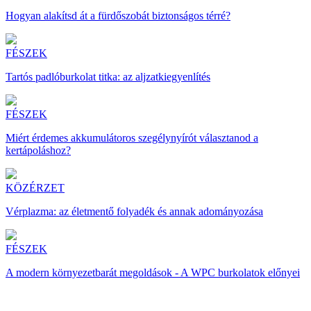
Hogyan alakítsd át a fürdőszobát biztonságos térré?
FÉSZEK
Tartós padlóburkolat titka: az aljzatkiegyenlítés
FÉSZEK
Miért érdemes akkumulátoros szegélynyírót választanod a
kertápoláshoz?
KÖZÉRZET
Vérplazma: az életmentő folyadék és annak adományozása
FÉSZEK
A modern környezetbarát megoldások - A WPC burkolatok előnyei