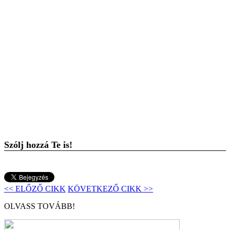
Szólj hozzá Te is!
<< ELŐZŐ CIKK
KÖVETKEZŐ CIKK >>
OLVASS TOVÁBB!