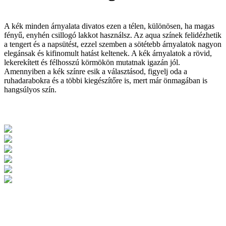
A kék minden árnyalata divatos ezen a télen, különösen, ha magas
fényű, enyhén csillogó lakkot használsz. Az aqua színek felidézhetik
a tengert és a napsütést, ezzel szemben a sötétebb árnyalatok nagyon
elegánsak és kifinomult hatást keltenek. A kék árnyalatok a rövid,
lekerekített és félhosszú körmökön mutatnak igazán jól.
Amennyiben a kék színre esik a választásod, figyelj oda a
ruhadarabokra és a többi kiegészítőre is, mert már önmagában is
hangsúlyos szín.