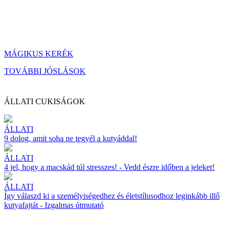
MÁGIKUS KERÉK
TOVÁBBI JÓSLÁSOK
ÁLLATI CUKISÁGOK
ÁLLATI
9 dolog, amit soha ne tegyél a kutyáddal!
ÁLLATI
4 jel, hogy a macskád túl stresszes! - Vedd észre időben a jeleket!
ÁLLATI
Így válaszd ki a személyiségedhez és életstílusodhoz leginkább illő
kutyafajtát - Izgalmas útmutató