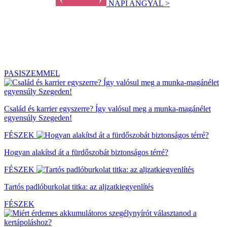
NAPI ANGYAL >
PASISZEMMEL
Család és karrier egyszerre? Így valósul meg a munka-magánélet
egyensúly Szegeden!
FÉSZEK
Hogyan alakítsd át a fürdőszobát biztonságos térré?
FÉSZEK
Tartós padlóburkolat titka: az aljzatkiegyenlítés
FÉSZEK