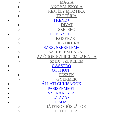
MÁGIA
ANGYALISKOLA
REJTÉLY-MISZTIKA
EZOTÉRIA
TREND
+
DIVAT
SZÉPSÉG
EGÉSZSÉG
+
KÖZÉRZET
FOGYÓKÚRA
SZEX, SZERELEM
+
SZERELEM LAKAT
AZ ÖRÖK SZERELEM LAKATJA
SZEX, SZERELEM
GASZTRO
OTTHON
+
FÉSZEK
GYERMEK
ÁLLATI CUKISÁGOK
PASISZEMMEL
SZÓRAKOZÁS
UTAZÁS
JÓSDA
+
JÁTÉKOS JÓSLÁTOK
ÉLŐ JÓSLÁS