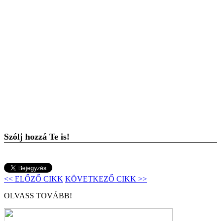
Szólj hozzá Te is!
<< ELŐZŐ CIKK
KÖVETKEZŐ CIKK >>
OLVASS TOVÁBB!