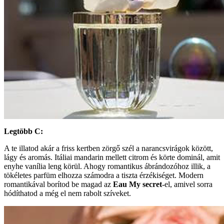
Legtöbb C:
A te illatod akár a friss kertben zörgő szél a narancsvirágok között,
lágy és aromás. Itáliai mandarin mellett citrom és körte dominál, amit
enyhe vanília leng körül. Ahogy romantikus ábrándozóhoz illik, a
tökéletes parfüm elhozza számodra a tiszta érzékiséget. Modern
romantikával borítod be magad az
Eau My secret
-el, amivel sorra
hódíthatod a még el nem rabolt szíveket.