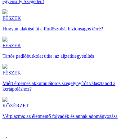
egyensúly Szegeden!
FÉSZEK
Hogyan alakítsd át a fürdőszobát biztonságos térré?
FÉSZEK
Tartós padlóburkolat titka: az aljzatkiegyenlítés
FÉSZEK
Miért érdemes akkumulátoros szegélynyírót választanod a
kertápoláshoz?
KÖZÉRZET
Vérplazma: az életmentő folyadék és annak adományozása