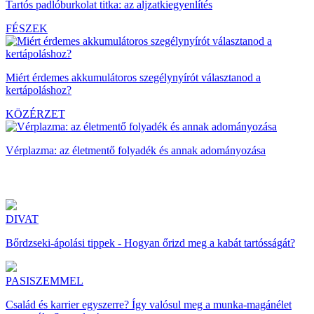
Tartós padlóburkolat titka: az aljzatkiegyenlítés
FÉSZEK
Miért érdemes akkumulátoros szegélynyírót választanod a
kertápoláshoz?
KÖZÉRZET
Vérplazma: az életmentő folyadék és annak adományozása
DIVAT
Bőrdzseki-ápolási tippek - Hogyan őrizd meg a kabát tartósságát?
PASISZEMMEL
Család és karrier egyszerre? Így valósul meg a munka-magánélet