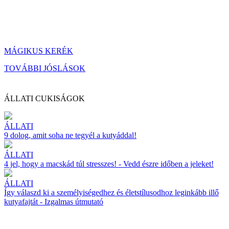
MÁGIKUS KERÉK
TOVÁBBI JÓSLÁSOK
ÁLLATI CUKISÁGOK
ÁLLATI
9 dolog, amit soha ne tegyél a kutyáddal!
ÁLLATI
4 jel, hogy a macskád túl stresszes! - Vedd észre időben a jeleket!
ÁLLATI
Így válaszd ki a személyiségedhez és életstílusodhoz leginkább illő
kutyafajtát - Izgalmas útmutató