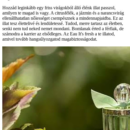
Hozzád leginkább egy friss virágokból álló élénk illat passzol,
amilyen te magad is vagy. A citrusfélék, a jázmin és a narancsvirág
ellenállhatatlan nőiességet csempésznek a mindennapjaidba. Ez az
illat tesz élettelivé és lendületessé. Tudod, merre tartasz az életben,
senki nem tud neked nemet mondani. Bomlanak érted a férfiak, de
számodra a karrier az elsődleges. Az Eau It's fresh a te illatod,
amivel tovább hangsúlyozgatod magabiztosságodat.