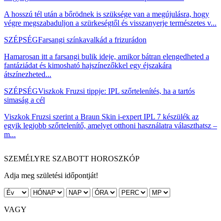
A hosszú tél után a bőrödnek is szüksége van a megújulásra, hogy
végre megszabaduljon a szürkeségtől és visszanyerje természetes v...
SZÉPSÉG
Farsangi színkavalkád a frizurádon
Hamarosan itt a farsangi bulik ideje, amikor bátran elengedheted a
fantáziádat és kimosható hajszínezőkkel egy éjszakára
átszínezheted...
SZÉPSÉG
Viszkok Fruzsi tippje: IPL szőrtelenítés, ha a tartós
simaság a cél
Viszkok Fruzsi szerint a Braun Skin i-expert IPL 7 készülék az
egyik legjobb szőrtelenítő, amelyet otthoni használatra választhatsz –
m...
SZEMÉLYRE SZABOTT HOROSZKÓP
Adja meg születési időpontját!
VAGY