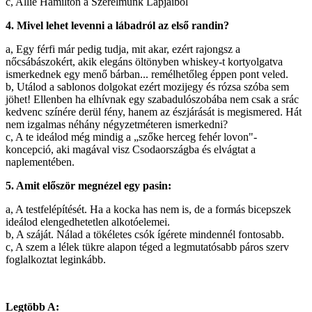
c, Allie Hamilton a Szerelmünk Lapjaiból
4. Mivel lehet levenni a lábadról az első randin?
a, Egy férfi már pedig tudja, mit akar, ezért rajongsz a
nőcsábászokért, akik elegáns öltönyben whiskey-t kortyolgatva
ismerkednek egy menő bárban... remélhetőleg éppen pont veled.
b, Utálod a sablonos dolgokat ezért mozijegy és rózsa szóba sem
jöhet! Ellenben ha elhívnak egy szabadulószobába nem csak a srác
kedvenc színére derül fény, hanem az észjárását is megismered. Hát
nem izgalmas néhány négyzetméteren ismerkedni?
c, A te ideálod még mindig a „szőke herceg fehér lovon"-
koncepció, aki magával visz Csodaországba és elvágtat a
naplementében.
5. Amit először megnézel egy pasin:
a, A testfelépítését. Ha a kocka has nem is, de a formás bicepszek
ideálod elengedhetetlen alkotóelemei.
b, A száját. Nálad a tökéletes csók ígérete mindennél fontosabb.
c, A szem a lélek tükre alapon téged a legmutatósabb páros szerv
foglalkoztat leginkább.
Legtöbb A: