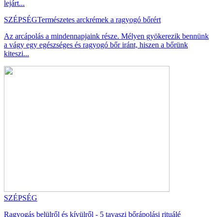
lejárt...
SZÉPSÉG
Természetes arckrémek a ragyogó bőrért
Az arcápolás a mindennapjaink része. Mélyen gyökerezik bennünk
a vágy egy egészséges és ragyogó bőr iránt, hiszen a bőrünk
kiteszi...
SZÉPSÉG
Ragyogás belülről és kívülről - 5 tavaszi bőrápolási rituálé