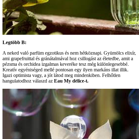
Legtöbb B:
A neked való parfüm egzotikus és nem hétköznapi. Gyümölcs elixír,
ami grapefruittal és gránátalmával hoz csillogást az életedbe, amit a
pézsma és orchidea izgalmas keveréke tesz még különlegesebbé.
Kreatív egyéniséged mellé pontosan egy ilyen markáns illat illik.
Igazi optimista vagy, a jót látod meg mindenkiben. Felhőtlen
hangulatodhoz válaszd az
Eau My dèlice-t.