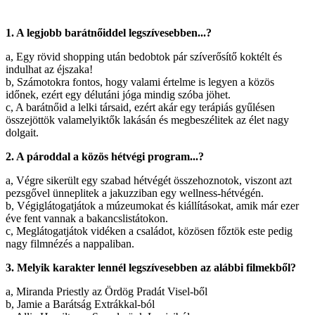
1. A legjobb barátnőiddel legszívesebben...?
a, Egy rövid shopping után bedobtok pár szíverősítő koktélt és
indulhat az éjszaka!
b, Számotokra fontos, hogy valami értelme is legyen a közös
időnek, ezért egy délutáni jóga mindig szóba jöhet.
c, A barátnőid a lelki társaid, ezért akár egy terápiás gyűlésen
összejöttök valamelyiktők lakásán és megbeszélitek az élet nagy
dolgait.
2. A pároddal a közös hétvégi program...?
a, Végre sikerült egy szabad hétvégét összehoznotok, viszont azt
pezsgővel ünneplitek a jakuzziban egy wellness-hétvégén.
b, Végiglátogatjátok a múzeumokat és kiállításokat, amik már ezer
éve fent vannak a bakancslistátokon.
c, Meglátogatjátok vidéken a családot, közösen főztök este pedig
nagy filmnézés a nappaliban.
3. Melyik karakter lennél legszívesebben az alábbi filmekből?
a, Miranda Priestly az Ördög Pradát Visel-ből
b, Jamie a Barátság Extrákkal-ból