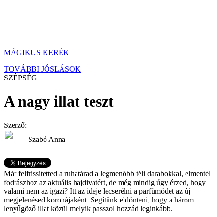
MÁGIKUS KERÉK
TOVÁBBI JÓSLÁSOK
SZÉPSÉG
A nagy illat teszt
Szerző:
Szabó Anna
Már felfrissítetted a ruhatárad a legmenőbb téli darabokkal, elmentél
fodrászhoz az aktuális hajdivatért, de még mindig úgy érzed, hogy
valami nem az igazi? Itt az ideje lecserélni a parfümödet az új
megjelenésed koronájaként. Segítünk eldönteni, hogy a három
lenyűgöző illat közül melyik passzol hozzád leginkább.