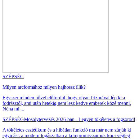
SZÉPSÉG
Milyen arcformához milyen hajhossz illik?
Egyszer minden nővel előfordul, hogy olyan frizurával lép ki a
fodrásztól, ami után hetekig nem lesz kedve emberek közé menni.
Néha mi ...
SZÉPSÉG
Mosolytervezés 2026-ban - Legyen tökéletes a fogsorod!
A tökéletes esztétikum és a hibátlan funkció ma már nem zárják ki
egymást: a modern fogászatban a kompromisszumok kora végleg