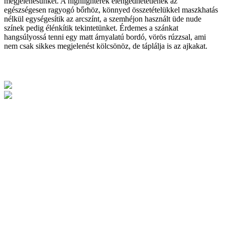
megjelenésünket. A highlighterek elengedhetetlenek az
egészségesen ragyogó bőrhöz, könnyed összetételükkel maszkhatás
nélkül egységesítik az arcszínt, a szemhéjon használt üde nude
színek pedig élénkítik tekintetünket. Érdemes a szánkat
hangsúlyossá tenni egy matt árnyalatú bordó, vörös rúzzsal, ami
nem csak sikkes megjelenést kölcsönöz, de táplálja is az ajkakat.