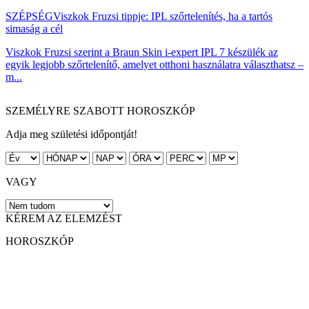
SZÉPSÉG
Viszkok Fruzsi tippje: IPL szőrtelenítés, ha a tartós
simaság a cél
Viszkok Fruzsi szerint a Braun Skin i-expert IPL 7 készülék az
egyik legjobb szőrtelenítő, amelyet otthoni használatra választhatsz –
m...
SZEMÉLYRE SZABOTT HOROSZKÓP
Adja meg születési időpontját!
VAGY
KÉREM AZ ELEMZÉST
HOROSZKÓP