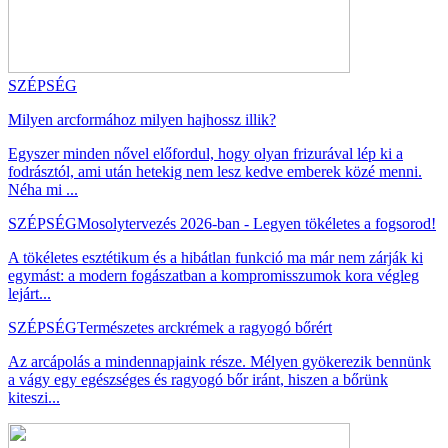
SZÉPSÉG
Milyen arcformához milyen hajhossz illik?
Egyszer minden nővel előfordul, hogy olyan frizurával lép ki a
fodrásztól, ami után hetekig nem lesz kedve emberek közé menni.
Néha mi ...
SZÉPSÉG
Mosolytervezés 2026-ban - Legyen tökéletes a fogsorod!
A tökéletes esztétikum és a hibátlan funkció ma már nem zárják ki
egymást: a modern fogászatban a kompromisszumok kora végleg
lejárt...
SZÉPSÉG
Természetes arckrémek a ragyogó bőrért
Az arcápolás a mindennapjaink része. Mélyen gyökerezik bennünk
a vágy egy egészséges és ragyogó bőr iránt, hiszen a bőrünk
kiteszi...