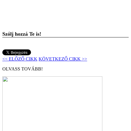
Szólj hozzá Te is!
<< ELŐZŐ CIKK
KÖVETKEZŐ CIKK >>
OLVASS TOVÁBB!