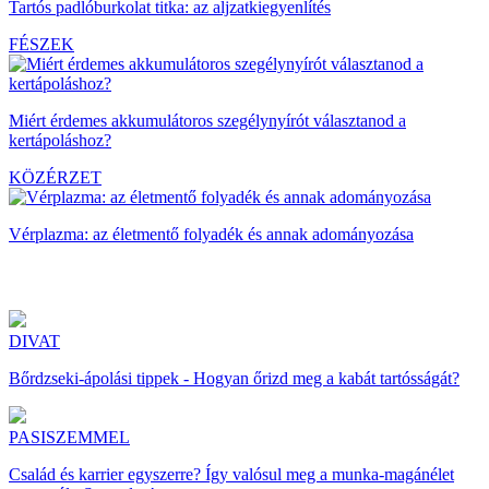
Tartós padlóburkolat titka: az aljzatkiegyenlítés
FÉSZEK
Miért érdemes akkumulátoros szegélynyírót választanod a
kertápoláshoz?
KÖZÉRZET
Vérplazma: az életmentő folyadék és annak adományozása
DIVAT
Bőrdzseki-ápolási tippek - Hogyan őrizd meg a kabát tartósságát?
PASISZEMMEL
Család és karrier egyszerre? Így valósul meg a munka-magánélet