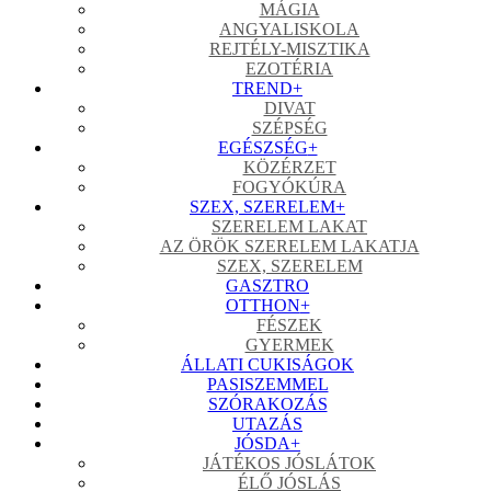
MÁGIA
ANGYALISKOLA
REJTÉLY-MISZTIKA
EZOTÉRIA
TREND
+
DIVAT
SZÉPSÉG
EGÉSZSÉG
+
KÖZÉRZET
FOGYÓKÚRA
SZEX, SZERELEM
+
SZERELEM LAKAT
AZ ÖRÖK SZERELEM LAKATJA
SZEX, SZERELEM
GASZTRO
OTTHON
+
FÉSZEK
GYERMEK
ÁLLATI CUKISÁGOK
PASISZEMMEL
SZÓRAKOZÁS
UTAZÁS
JÓSDA
+
JÁTÉKOS JÓSLÁTOK
ÉLŐ JÓSLÁS