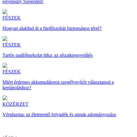
egyensúly Szegeden!
FÉSZEK
Hogyan alakítsd át a fürdőszobát biztonságos térré?
FÉSZEK
Tartós padlóburkolat titka: az aljzatkiegyenlítés
FÉSZEK
Miért érdemes akkumulátoros szegélynyírót választanod a
kertápoláshoz?
KÖZÉRZET
Vérplazma: az életmentő folyadék és annak adományozása