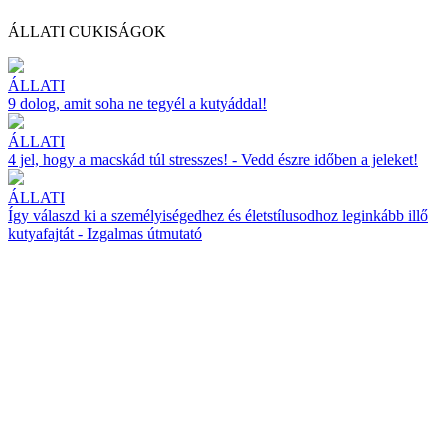
ÁLLATI CUKISÁGOK
ÁLLATI
9 dolog, amit soha ne tegyél a kutyáddal!
ÁLLATI
4 jel, hogy a macskád túl stresszes! - Vedd észre időben a jeleket!
ÁLLATI
Így válaszd ki a személyiségedhez és életstílusodhoz leginkább illő
kutyafajtát - Izgalmas útmutató