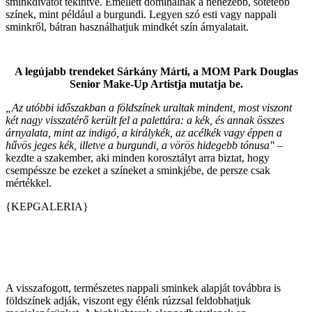
sminkdivatot tekintve. Emellett dominálnak a nehezebb, sötétebb
színek, mint például a burgundi. Legyen szó esti vagy nappali
sminkről, bátran használhatjuk mindkét szín árnyalatait.
A legújabb trendeket Sárkány Márti, a MOM Park Douglas
Senior Make-Up Artistja mutatja be.
„Az utóbbi időszakban a földszínek uraltak mindent, most viszont
két nagy visszatérő került fel a palettára: a kék, és annak összes
árnyalata, mint az indigó, a királykék, az acélkék vagy éppen a
hűvös jeges kék, illetve a burgundi, a vörös hidegebb tónusa"
–
kezdte a szakember, aki minden korosztályt arra biztat, hogy
csempéssze be ezeket a színeket a sminkjébe, de persze csak
mértékkel.
{KEPGALERIA}
A visszafogott, természetes nappali sminkek alapját továbbra is
földszínek adják, viszont egy élénk rúzzsal feldobhatjuk