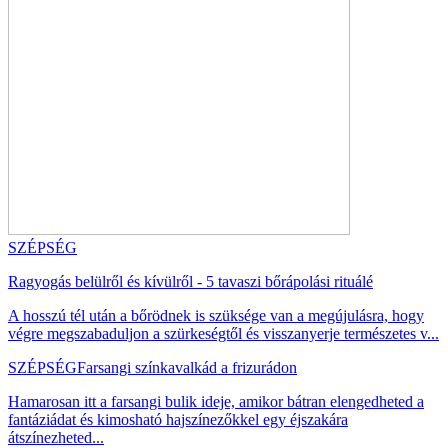
SZÉPSÉG
Ragyogás belülről és kívülről - 5 tavaszi bőrápolási rituálé
A hosszú tél után a bőrödnek is szüksége van a megújulásra, hogy
végre megszabaduljon a szürkeségtől és visszanyerje természetes v...
SZÉPSÉG
Farsangi színkavalkád a frizurádon
Hamarosan itt a farsangi bulik ideje, amikor bátran elengedheted a
fantáziádat és kimosható hajszínezőkkel egy éjszakára
átszínezheted...