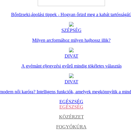
Bőrdzseki-ápolási tippek - Hogyan őrizd meg a kabát tartósságát
SZÉPSÉG
Milyen arcformához milyen hajhossz illik?
DIVAT
A gyémánt eljegyzési gyűrű mindig tökéletes választás
DIVAT
 modern női karóra? Intelligens funkciók, amelyek megkönnyítik a min
EGÉSZSÉG
EGÉSZSÉG
KÖZÉRZET
FOGYÓKÚRA