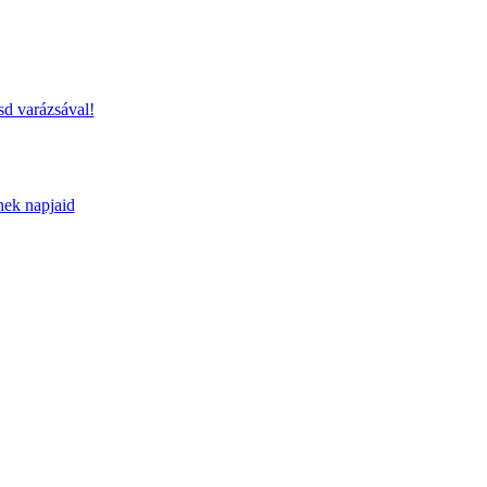
sd varázsával!
nek napjaid