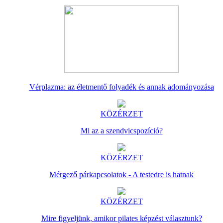
Vérplazma: az életmentő folyadék és annak adományozása
KÖZÉRZET
Mi az a szendvicspozíció?
KÖZÉRZET
Mérgező párkapcsolatok - A testedre is hatnak
KÖZÉRZET
Mire figyeljünk, amikor pilates képzést választunk?