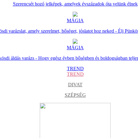
Szerencsét hozó jelképek, amelyek évszázadok óta velünk élnek
MÁGIA
sdi varázslat, amely szerelmet, bőséget, jóslatot hoz neked - Élj Pünkö
MÁGIA
ösdi áldás varázs - Hogy egész évben bőségben és boldogságban telje
TREND
TREND
DIVAT
SZÉPSÉG