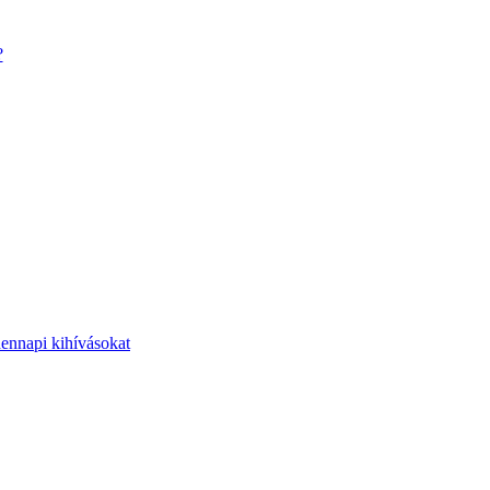
?
dennapi kihívásokat