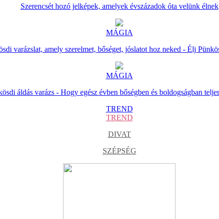
Szerencsét hozó jelképek, amelyek évszázadok óta velünk élnek
MÁGIA
sdi varázslat, amely szerelmet, bőséget, jóslatot hoz neked - Élj Pünkö
MÁGIA
ösdi áldás varázs - Hogy egész évben bőségben és boldogságban telje
TREND
TREND
DIVAT
SZÉPSÉG