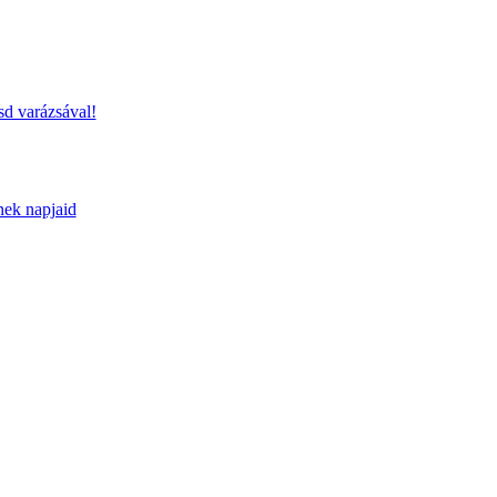
sd varázsával!
nek napjaid