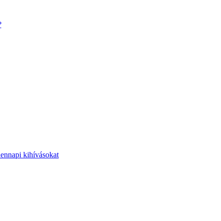
?
dennapi kihívásokat