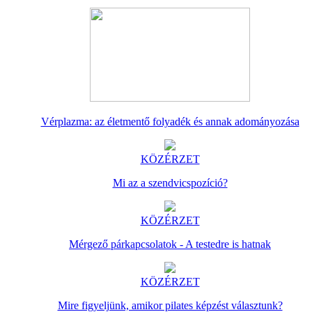
Vérplazma: az életmentő folyadék és annak adományozása
KÖZÉRZET
Mi az a szendvicspozíció?
KÖZÉRZET
Mérgező párkapcsolatok - A testedre is hatnak
KÖZÉRZET
Mire figyeljünk, amikor pilates képzést választunk?