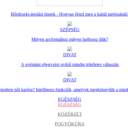
Bőrdzseki-ápolási tippek - Hogyan őrizd meg a kabát tartósságát
SZÉPSÉG
Milyen arcformához milyen hajhossz illik?
DIVAT
A gyémánt eljegyzési gyűrű mindig tökéletes választás
DIVAT
 modern női karóra? Intelligens funkciók, amelyek megkönnyítik a min
EGÉSZSÉG
EGÉSZSÉG
KÖZÉRZET
FOGYÓKÚRA