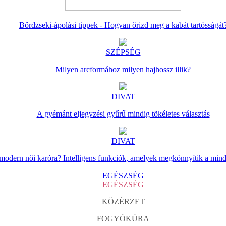
Bőrdzseki-ápolási tippek - Hogyan őrizd meg a kabát tartósságát
SZÉPSÉG
Milyen arcformához milyen hajhossz illik?
DIVAT
A gyémánt eljegyzési gyűrű mindig tökéletes választás
DIVAT
 modern női karóra? Intelligens funkciók, amelyek megkönnyítik a min
EGÉSZSÉG
EGÉSZSÉG
KÖZÉRZET
FOGYÓKÚRA