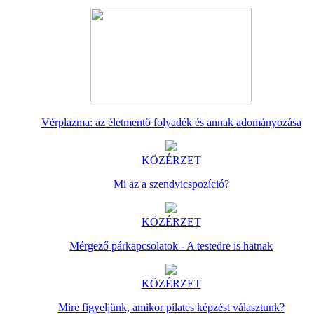
Vérplazma: az életmentő folyadék és annak adományozása
KÖZÉRZET
Mi az a szendvicspozíció?
KÖZÉRZET
Mérgező párkapcsolatok - A testedre is hatnak
KÖZÉRZET
Mire figyeljünk, amikor pilates képzést választunk?