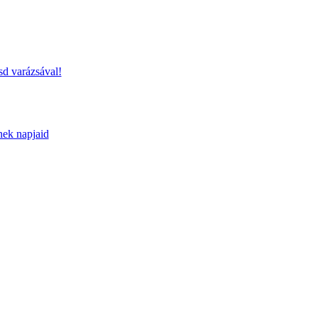
sd varázsával!
nek napjaid