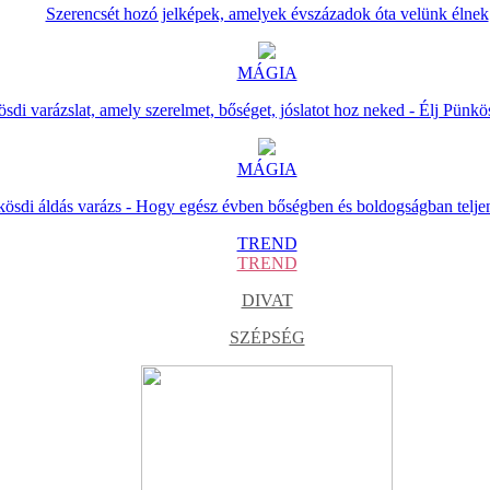
Szerencsét hozó jelképek, amelyek évszázadok óta velünk élnek
MÁGIA
sdi varázslat, amely szerelmet, bőséget, jóslatot hoz neked - Élj Pünkö
MÁGIA
ösdi áldás varázs - Hogy egész évben bőségben és boldogságban telje
TREND
TREND
DIVAT
SZÉPSÉG