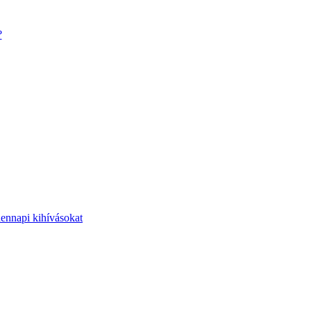
?
dennapi kihívásokat