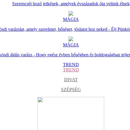
Szerencsét hozó jelképek, amelyek évszázadok óta velünk élnek
MÁGIA
sdi varázslat, amely szerelmet, bőséget, jóslatot hoz neked - Élj Pünkö
MÁGIA
ösdi áldás varázs - Hogy egész évben bőségben és boldogságban telje
TREND
TREND
DIVAT
SZÉPSÉG