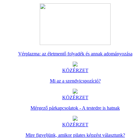
Vérplazma: az életmentő folyadék és annak adományozása
KÖZÉRZET
Mi az a szendvicspozíció?
KÖZÉRZET
Mérgező párkapcsolatok - A testedre is hatnak
KÖZÉRZET
Mire figyeljünk, amikor pilates képzést választunk?