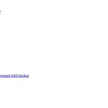
?
dennapi kihívásokat