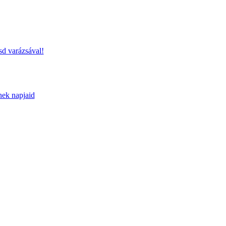
sd varázsával!
nek napjaid