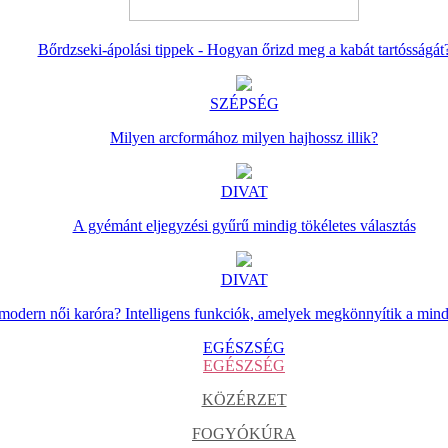
Bőrdzseki-ápolási tippek - Hogyan őrizd meg a kabát tartósságát
SZÉPSÉG
Milyen arcformához milyen hajhossz illik?
DIVAT
A gyémánt eljegyzési gyűrű mindig tökéletes választás
DIVAT
 modern női karóra? Intelligens funkciók, amelyek megkönnyítik a min
EGÉSZSÉG
EGÉSZSÉG
KÖZÉRZET
FOGYÓKÚRA