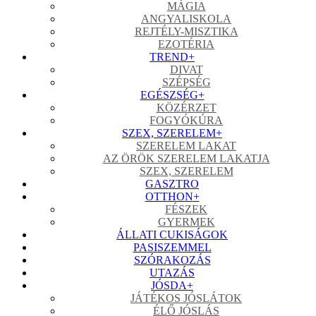
MÁGIA
ANGYALISKOLA
REJTÉLY-MISZTIKA
EZOTÉRIA
TREND
+
DIVAT
SZÉPSÉG
EGÉSZSÉG
+
KÖZÉRZET
FOGYÓKÚRA
SZEX, SZERELEM
+
SZERELEM LAKAT
AZ ÖRÖK SZERELEM LAKATJA
SZEX, SZERELEM
GASZTRO
OTTHON
+
FÉSZEK
GYERMEK
ÁLLATI CUKISÁGOK
PASISZEMMEL
SZÓRAKOZÁS
UTAZÁS
JÓSDA
+
JÁTÉKOS JÓSLÁTOK
ÉLŐ JÓSLÁS