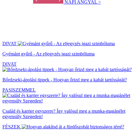
NAPI ANGYAL >
DIVAT
Gyémánt gyűrű - Az eljegyzés igazi szimbóluma
DIVAT
Bőrdzseki-ápolási tippek - Hogyan őrizd meg a kabát tartósságát?
PASISZEMMEL
Család és karrier egyszerre? Így valósul meg a munka-magánélet
egyensúly Szegeden!
FÉSZEK