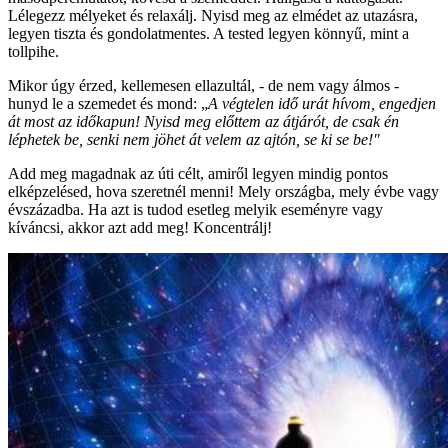
Lélegezz mélyeket és relaxálj. Nyisd meg az elmédet az utazásra,
legyen tiszta és gondolatmentes. A tested legyen könnyű, mint a
tollpihe.
Mikor úgy érzed, kellemesen ellazultál, - de nem vagy álmos -
hunyd le a szemedet és mond: „
A végtelen idő urát hívom, engedjen
át most az időkapun! Nyisd meg előttem az átjárót, de csak én
léphetek be, senki nem jöhet át velem az ajtón, se ki se be!"
Add meg magadnak az úti célt, amiről legyen mindig pontos
elképzelésed, hova szeretnél menni! Mely országba, mely évbe vagy
évszázadba. Ha azt is tudod esetleg melyik eseményre vagy
kíváncsi, akkor azt add meg! Koncentrálj!