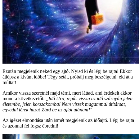
Ezután megjelenik neked egy ajtó. Nyisd ki és lépj be rajta! Ekkor
átlépsz a kívánt időbe! Tégy sétát, próbálj meg beszélgetni, éld át a
múltat!
Amikor vissza szeretnél majd térni, mert láttad, ami érdekelt akkor
mond a következetőt:
„Idő Ura, repíts vissza az idő szárnyán jelen
életembe, jelen korszakomba! Nem viszek magammal útitársat,
egyedül térek haza! Zárd be az ajtót utánam!"
Az igézet elmondása után ismét megjelenik az időajtó. Lépj be rajta
és azonnal fel fogsz ébredni!