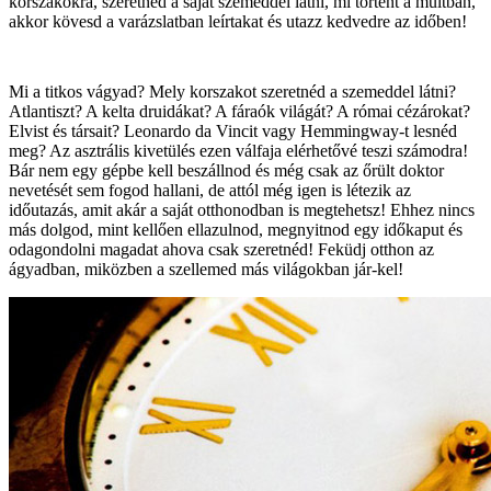
korszakokra, szeretnéd a saját szemeddel látni, mi történt a múltban,
akkor kövesd a varázslatban leírtakat és utazz kedvedre az időben!
Mi a titkos vágyad? Mely korszakot szeretnéd a szemeddel látni?
Atlantiszt? A kelta druidákat? A fáraók világát? A római cézárokat?
Elvist és társait? Leonardo da Vincit vagy Hemmingway-t lesnéd
meg? Az asztrális kivetülés ezen válfaja elérhetővé teszi számodra!
Bár nem egy gépbe kell beszállnod és még csak az őrült doktor
nevetését sem fogod hallani, de attól még igen is létezik az
időutazás, amit akár a saját otthonodban is megtehetsz! Ehhez nincs
más dolgod, mint kellően ellazulnod, megnyitnod egy időkaput és
odagondolni magadat ahova csak szeretnéd! Feküdj otthon az
ágyadban, miközben a szellemed más világokban jár-kel!