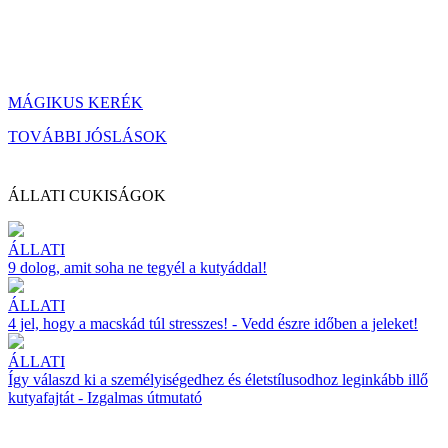
MÁGIKUS KERÉK
TOVÁBBI JÓSLÁSOK
ÁLLATI CUKISÁGOK
ÁLLATI
9 dolog, amit soha ne tegyél a kutyáddal!
ÁLLATI
4 jel, hogy a macskád túl stresszes! - Vedd észre időben a jeleket!
ÁLLATI
Így válaszd ki a személyiségedhez és életstílusodhoz leginkább illő
kutyafajtát - Izgalmas útmutató