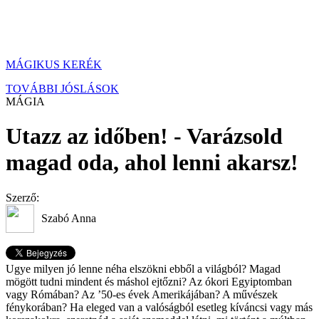
MÁGIKUS KERÉK
TOVÁBBI JÓSLÁSOK
MÁGIA
Utazz az időben! - Varázsold
magad oda, ahol lenni akarsz!
Szerző:
Szabó Anna
Ugye milyen jó lenne néha elszökni ebből a világból? Magad
mögött tudni mindent és máshol ejtőzni? Az ókori Egyiptomban
vagy Rómában? Az ’50-es évek Amerikájában? A művészek
fénykorában? Ha eleged van a valóságból esetleg kíváncsi vagy más