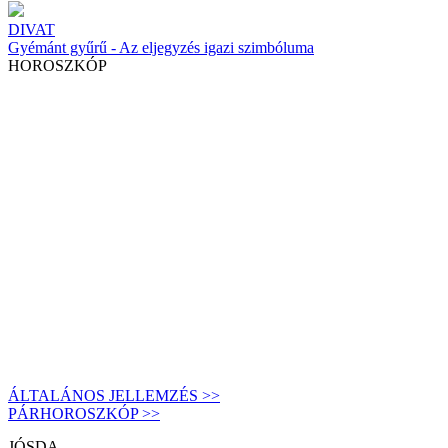
DIVAT
Gyémánt gyűrű - Az eljegyzés igazi szimbóluma
HOROSZKÓP
ÁLTALÁNOS JELLEMZÉS >>
PÁRHOROSZKÓP >>
JÓSDA