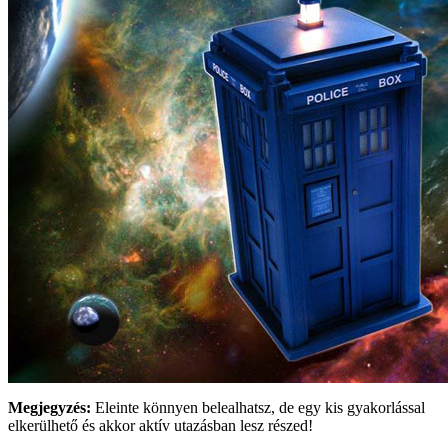
Megjegyzés:
Eleinte könnyen belealhatsz, de egy kis gyakorlással
elkerülhető és akkor aktív utazásban lesz részed!