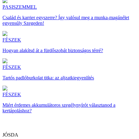
PASISZEMMEL
Család és karrier egyszerre? Így valósul meg a munka-magánélet
egyensúly Szegeden!
FÉSZEK
Hogyan alakítsd át a fürdőszobát biztonságos térré?
FÉSZEK
Tartós padlóburkolat titka: az aljzatkiegyenlítés
FÉSZEK
Miért érdemes akkumulátoros szegélynyírót választanod a
kertápoláshoz?
JÓSDA