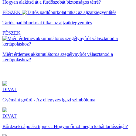
Hogyan alakítsd át a fürdőszobát biztonságos térré?
FÉSZEK
Tartós padlóburkolat titka: az aljzatkiegyenlítés
FÉSZEK
Miért érdemes akkumulátoros szegélynyírót választanod a
kertápoláshoz?
DIVAT
Gyémánt gyűrű - Az eljegyzés igazi szimbóluma
DIVAT
Bőrdzseki-ápolási tippek - Hogyan őrizd meg a kabát tartósságát?