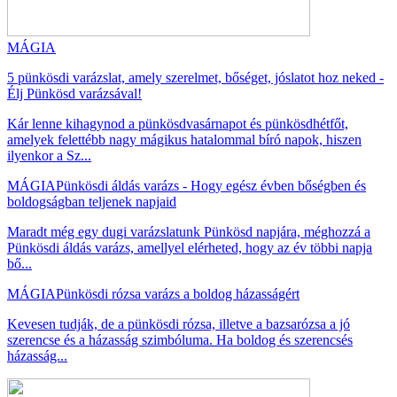
MÁGIA
5 pünkösdi varázslat, amely szerelmet, bőséget, jóslatot hoz neked -
Élj Pünkösd varázsával!
Kár lenne kihagynod a pünkösdvasárnapot és pünkösdhétfőt,
amelyek felettébb nagy mágikus hatalommal bíró napok, hiszen
ilyenkor a Sz...
MÁGIA
Pünkösdi áldás varázs - Hogy egész évben bőségben és
boldogságban teljenek napjaid
Maradt még egy dugi varázslatunk Pünkösd napjára, méghozzá a
Pünkösdi áldás varázs, amellyel elérheted, hogy az év többi napja
bő...
MÁGIA
Pünkösdi rózsa varázs a boldog házasságért
Kevesen tudják, de a pünkösdi rózsa, illetve a bazsarózsa a jó
szerencse és a házasság szimbóluma. Ha boldog és szerencsés
házasság...