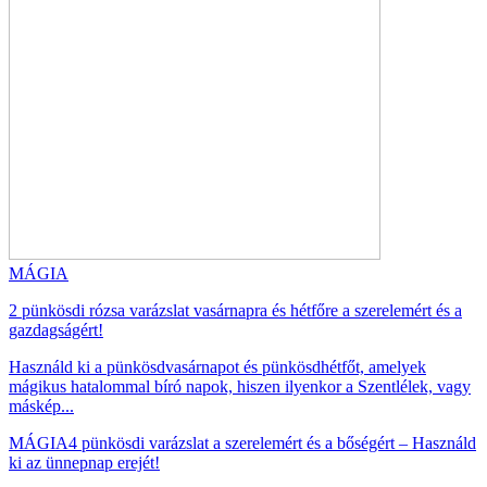
MÁGIA
2 pünkösdi rózsa varázslat vasárnapra és hétfőre a szerelemért és a
gazdagságért!
Használd ki a pünkösdvasárnapot és pünkösdhétfőt, amelyek
mágikus hatalommal bíró napok, hiszen ilyenkor a Szentlélek, vagy
máskép...
MÁGIA
4 pünkösdi varázslat a szerelemért és a bőségért – Használd
ki az ünnepnap erejét!