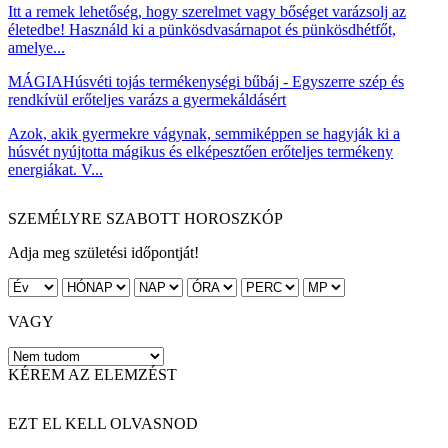
Itt a remek lehetőség, hogy szerelmet vagy bőséget varázsolj az
életedbe! Használd ki a pünkösdvasárnapot és pünkösdhétfőt,
amelye...
MÁGIA
Húsvéti tojás termékenységi bűbáj - Egyszerre szép és
rendkívül erőteljes varázs a gyermekáldásért
Azok, akik gyermekre vágynak, semmiképpen se hagyják ki a
húsvét nyújtotta mágikus és elképesztően erőteljes termékeny
energiákat. V...
SZEMÉLYRE SZABOTT HOROSZKÓP
Adja meg születési időpontját!
VAGY
KÉREM AZ ELEMZÉST
EZT EL KELL OLVASNOD