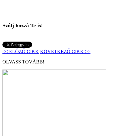
Szólj hozzá Te is!
<< ELŐZŐ CIKK
KÖVETKEZŐ CIKK >>
OLVASS TOVÁBB!