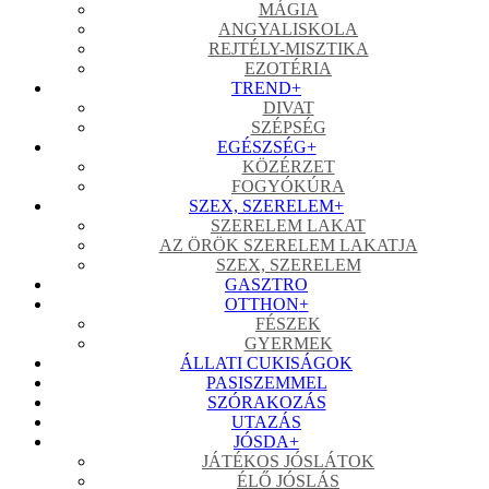
MÁGIA
ANGYALISKOLA
REJTÉLY-MISZTIKA
EZOTÉRIA
TREND
+
DIVAT
SZÉPSÉG
EGÉSZSÉG
+
KÖZÉRZET
FOGYÓKÚRA
SZEX, SZERELEM
+
SZERELEM LAKAT
AZ ÖRÖK SZERELEM LAKATJA
SZEX, SZERELEM
GASZTRO
OTTHON
+
FÉSZEK
GYERMEK
ÁLLATI CUKISÁGOK
PASISZEMMEL
SZÓRAKOZÁS
UTAZÁS
JÓSDA
+
JÁTÉKOS JÓSLÁTOK
ÉLŐ JÓSLÁS