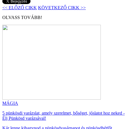
<< ELŐZŐ CIKK
KÖVETKEZŐ CIKK >>
OLVASS TOVÁBB!
MÁGIA
5 pünkösdi varázslat, amely szerelmet, bőséget, jóslatot hoz neked -
Élj Pünkösd varázsával!
Kár lenne kihagynod a pünkösdvasárnapot és pünkösdhétfőt,