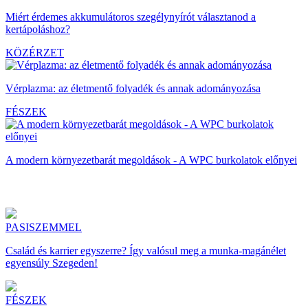
Miért érdemes akkumulátoros szegélynyírót választanod a
kertápoláshoz?
KÖZÉRZET
Vérplazma: az életmentő folyadék és annak adományozása
FÉSZEK
A modern környezetbarát megoldások - A WPC burkolatok előnyei
PASISZEMMEL
Család és karrier egyszerre? Így valósul meg a munka-magánélet
egyensúly Szegeden!
FÉSZEK