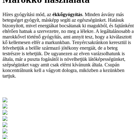
Híres gyógyítási mód, az
ékkőgyógyítás
. Minden ásvány más
betegséget gyógyít, másképp segíti az egészségünket. Hatásuk
bizonyított, mivel energiákat bocsátanak ki magukból, és fajtánként
eltérően hatnak a szervezetre, no meg a lélekre. A legáltalánosabb a
marokkővel történő gyógyítás, ami annyit tesz, hogy a kiválasztott
kő kellemesen elfér a markunkban. Tenyércsakránkon keresztül is
felvehetjük a belőle származó jótékony energiát, de a beteg
testrészre is tehetjük. De ugyanezen az elven varázsolhatunk is
általa, már a puszta fogásától is növelhetjük látóképességünket,
szépségünket vagy amit csak elérni kívánunk általa. Csupán
koncentrálnunk kell a vágyott dologra, miközben a kezünkben
tartjuk.