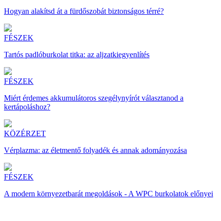
Hogyan alakítsd át a fürdőszobát biztonságos térré?
FÉSZEK
Tartós padlóburkolat titka: az aljzatkiegyenlítés
FÉSZEK
Miért érdemes akkumulátoros szegélynyírót választanod a
kertápoláshoz?
KÖZÉRZET
Vérplazma: az életmentő folyadék és annak adományozása
FÉSZEK
A modern környezetbarát megoldások - A WPC burkolatok előnyei