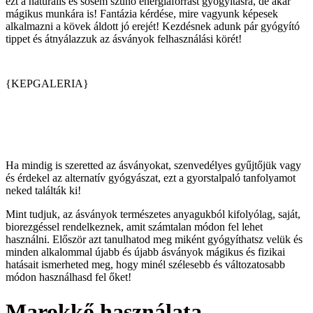
ezt a naturális és sosem szűnő energiaforrást gyógyításra, de akár
mágikus munkára is! Fantázia kérdése, mire vagyunk képesek
alkalmazni a kövek áldott jó erejét! Kezdésnek adunk pár gyógyító
tippet és átnyálazzuk az ásványok felhasználási körét!
{KEPGALERIA}
Ha mindig is szeretted az ásványokat, szenvedélyes gyűjtőjük vagy
és érdekel az alternatív gyógyászat, ezt a gyorstalpaló tanfolyamot
neked találták ki!
Mint tudjuk, az ásványok természetes anyagukból kifolyólag, saját,
biorezgéssel rendelkeznek, amit számtalan módon fel lehet
használni. Először azt tanulhatod meg miként gyógyíthatsz velük és
minden alkalommal újabb és újabb ásványok mágikus és fizikai
hatásait ismerheted meg, hogy minél szélesebb és változatosabb
módon használhasd fel őket!
Marokkő használata