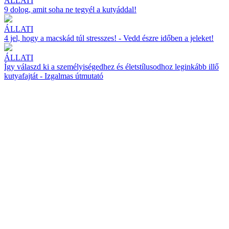
ÁLLATI
9 dolog, amit soha ne tegyél a kutyáddal!
ÁLLATI
4 jel, hogy a macskád túl stresszes! - Vedd észre időben a jeleket!
ÁLLATI
Így válaszd ki a személyiségedhez és életstílusodhoz leginkább illő
kutyafajtát - Izgalmas útmutató