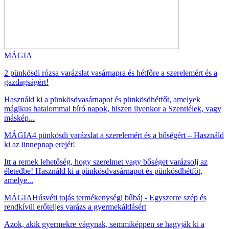
MÁGIA
2 pünkösdi rózsa varázslat vasárnapra és hétfőre a szerelemért és a
gazdagságért!
Használd ki a pünkösdvasárnapot és pünkösdhétfőt, amelyek
mágikus hatalommal bíró napok, hiszen ilyenkor a Szentlélek, vagy
máskép...
MÁGIA
4 pünkösdi varázslat a szerelemért és a bőségért – Használd
ki az ünnepnap erejét!
Itt a remek lehetőség, hogy szerelmet vagy bőséget varázsolj az
életedbe! Használd ki a pünkösdvasárnapot és pünkösdhétfőt,
amelye...
MÁGIA
Húsvéti tojás termékenységi bűbáj - Egyszerre szép és
rendkívül erőteljes varázs a gyermekáldásért
Azok, akik gyermekre vágynak, semmiképpen se hagyják ki a