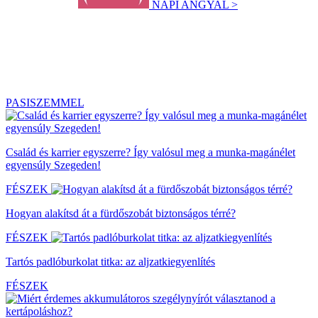
NAPI ANGYAL >
PASISZEMMEL
Család és karrier egyszerre? Így valósul meg a munka-magánélet
egyensúly Szegeden!
FÉSZEK
Hogyan alakítsd át a fürdőszobát biztonságos térré?
FÉSZEK
Tartós padlóburkolat titka: az aljzatkiegyenlítés
FÉSZEK