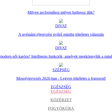
Milyen arcformához milyen hajhossz illik?
DIVAT
A gyémánt eljegyzési gyűrű mindig tökéletes választás
DIVAT
 modern női karóra? Intelligens funkciók, amelyek megkönnyítik a min
SZÉPSÉG
Mosolytervezés 2026-ban - Legyen tökéletes a fogsorod!
EGÉSZSÉG
EGÉSZSÉG
KÖZÉRZET
FOGYÓKÚRA