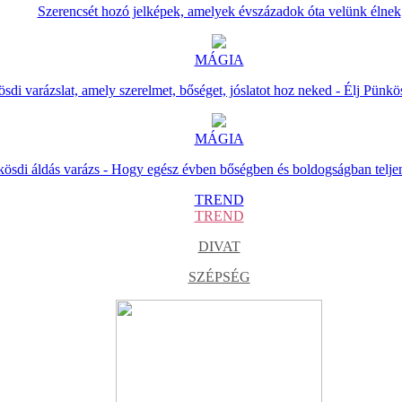
Szerencsét hozó jelképek, amelyek évszázadok óta velünk élnek
MÁGIA
sdi varázslat, amely szerelmet, bőséget, jóslatot hoz neked - Élj Pünkö
MÁGIA
ösdi áldás varázs - Hogy egész évben bőségben és boldogságban telje
TREND
TREND
DIVAT
SZÉPSÉG