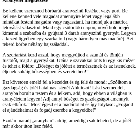
Aranyélet megidézése
Be kellene szerezned bőrbarát aranyszínű festéket vagy port. Be
kellene kenned vele magadat amennyire lehet vagy legalább
mintákat festeni magadra vagy ragasztani, ha mondjuk a matrica
tetoválást választod. Majd egy csütörtöki napon, növő hold idején
kimenni a szabadba és gyújtani 3 darab aranyszínű gyertyát. Legyen
a kezed ügyében egy szarka toll (vagy bármilyen más madáré). Azt
tekerd körbe néhány hajszáladdal.
A szertartást kezd azzal, hogy meggyújtod a szantál és tömjén
füstölőt, majd a gyertyákat. Utána e szavakkal önts ki egy kis mézet
és tehet a földre: „Bőséget és jólétet a természetnek és az isteneknek,
éljenek sokáig békességben és szeretetben!”
Ezt követően emeld fel a kezeidet és ég felé és mond: „Szólítom a
gazdagság és jólét hatalmas istenét Ahluic-ot! Lásd szemeddel,
aranyba borult a testem és a lelkem, add, hogy ebben a világban is
aranyéletem legyen! Adj annyi bőséget és gazdagságot amennyit
csak elbírok.” Most égesd el a madártollat és így folytasd: „Fogadd
el ajándékaimat és fogadj cserébe a kegyeidbe!”
Ezután maradj „aranyban” addig, ameddig csak teheted, de a jólét
már akkor úton lesz feléd.