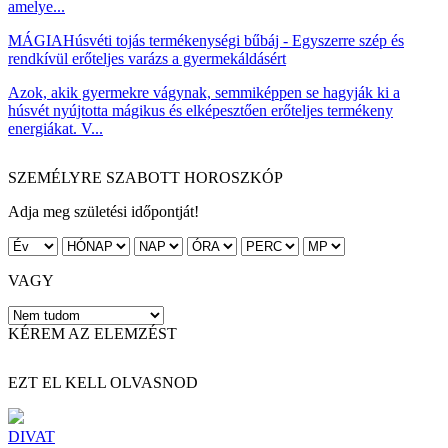
amelye...
MÁGIA
Húsvéti tojás termékenységi bűbáj - Egyszerre szép és
rendkívül erőteljes varázs a gyermekáldásért
Azok, akik gyermekre vágynak, semmiképpen se hagyják ki a
húsvét nyújtotta mágikus és elképesztően erőteljes termékeny
energiákat. V...
SZEMÉLYRE SZABOTT HOROSZKÓP
Adja meg születési időpontját!
VAGY
KÉREM AZ ELEMZÉST
EZT EL KELL OLVASNOD
DIVAT