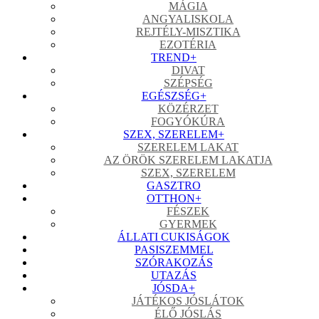
MÁGIA
ANGYALISKOLA
REJTÉLY-MISZTIKA
EZOTÉRIA
TREND
+
DIVAT
SZÉPSÉG
EGÉSZSÉG
+
KÖZÉRZET
FOGYÓKÚRA
SZEX, SZERELEM
+
SZERELEM LAKAT
AZ ÖRÖK SZERELEM LAKATJA
SZEX, SZERELEM
GASZTRO
OTTHON
+
FÉSZEK
GYERMEK
ÁLLATI CUKISÁGOK
PASISZEMMEL
SZÓRAKOZÁS
UTAZÁS
JÓSDA
+
JÁTÉKOS JÓSLÁTOK
ÉLŐ JÓSLÁS