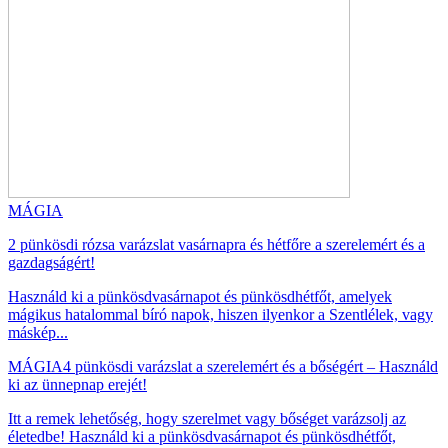
MÁGIA
2 pünkösdi rózsa varázslat vasárnapra és hétfőre a szerelemért és a
gazdagságért!
Használd ki a pünkösdvasárnapot és pünkösdhétfőt, amelyek
mágikus hatalommal bíró napok, hiszen ilyenkor a Szentlélek, vagy
máskép...
MÁGIA
4 pünkösdi varázslat a szerelemért és a bőségért – Használd
ki az ünnepnap erejét!
Itt a remek lehetőség, hogy szerelmet vagy bőséget varázsolj az
életedbe! Használd ki a pünkösdvasárnapot és pünkösdhétfőt,