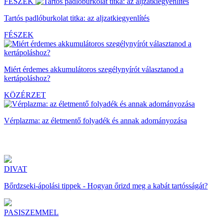
FÉSZEK
Tartós padlóburkolat titka: az aljzatkiegyenlítés
FÉSZEK
Miért érdemes akkumulátoros szegélynyírót választanod a
kertápoláshoz?
KÖZÉRZET
Vérplazma: az életmentő folyadék és annak adományozása
DIVAT
Bőrdzseki-ápolási tippek - Hogyan őrizd meg a kabát tartósságát?
PASISZEMMEL