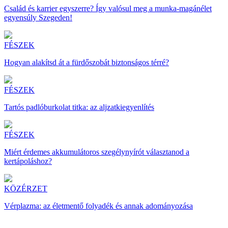
Család és karrier egyszerre? Így valósul meg a munka-magánélet
egyensúly Szegeden!
FÉSZEK
Hogyan alakítsd át a fürdőszobát biztonságos térré?
FÉSZEK
Tartós padlóburkolat titka: az aljzatkiegyenlítés
FÉSZEK
Miért érdemes akkumulátoros szegélynyírót választanod a
kertápoláshoz?
KÖZÉRZET
Vérplazma: az életmentő folyadék és annak adományozása