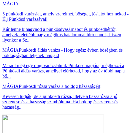
MÁGIA
5 pünkösdi varázslat, amely szerelmet, bőséget, jóslatot hoz neked -
Élj Pünkösd varázsával!
Kár lenne kihagynod a pünkösdvasárnapot és pünkösdhétfőt,
amelyek felettébb nagy mágikus hatalommal bíró napok, hiszen
ilyenkor a Sz...
MÁGIA
Pünkösdi áldás varázs - Hogy egész évben bőségben és
boldogságban teljenek napjaid
Maradt még egy dugi varázslatunk Pünkösd napjára, méghozzá a
Pünkösdi áldás varázs, amellyel elérheted, hogy az év többi napja
bő...
MÁGIA
Pünkösdi rózsa varázs a boldog házasságért
Kevesen tudják, de a pünkösdi rózsa, illetve a bazsarózsa a jó
szerencse és a házasság szimbóluma. Ha boldog és szerencsés
házasság...