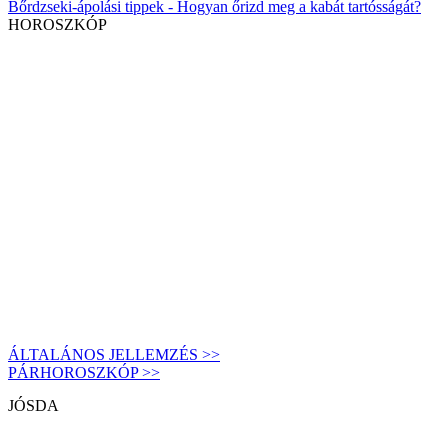
Bőrdzseki-ápolási tippek - Hogyan őrizd meg a kabát tartósságát?
HOROSZKÓP
ÁLTALÁNOS JELLEMZÉS >>
PÁRHOROSZKÓP >>
JÓSDA