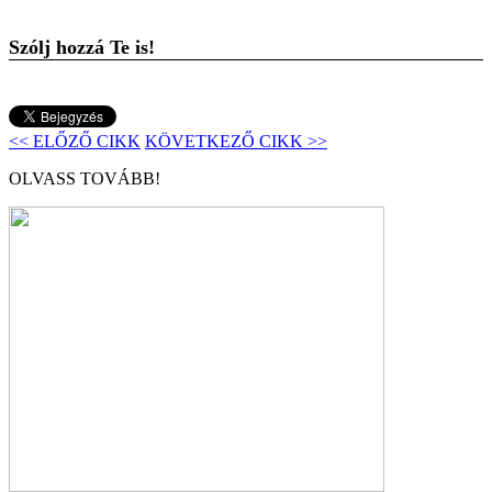
Szólj hozzá Te is!
<< ELŐZŐ CIKK
KÖVETKEZŐ CIKK >>
OLVASS TOVÁBB!