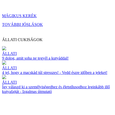
MÁGIKUS KERÉK
TOVÁBBI JÓSLÁSOK
ÁLLATI CUKISÁGOK
ÁLLATI
9 dolog, amit soha ne tegyél a kutyáddal!
ÁLLATI
4 jel, hogy a macskád túl stresszes! - Vedd észre időben a jeleket!
ÁLLATI
Így válaszd ki a személyiségedhez és életstílusodhoz leginkább illő
kutyafajtát - Izgalmas útmutató