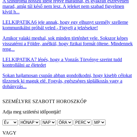
A szindróma hosszú ideig rejtve maradhat, és gyakran észrevétlen
marad, amíg túl késő nem lesz. A jeleket nem szabad figyelmen
kívül h...
LELKIPATIKA
6 jele annak, hogy egy elhunyt személy szelleme
kommunikálni próbál veled - Figyelj a jelzésekre!
Amikor valaki meghal, sok minden történhet vele. Sokszor képes
visszatérni a Földre, anélkül, hogy fizikai formát öltene. Mindennek
reng...
LELKIPATIKA
7 lépés, hogy a Vonzás Törvénye szerint tudd
kontrollálni az életedet
Sokan hajlamosan csupán abban gondolkodni, hogy kisebb célokat
tűzzenek ki maguk elé. Fogyás, egészséges táplálkozás vagy a
dohányzás...
SZEMÉLYRE SZABOTT HOROSZKÓP
Adja meg születési időpontját!
VAGY