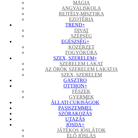
MÁGIA
ANGYALISKOLA
REJTÉLY-MISZTIKA
EZOTÉRIA
TREND
+
DIVAT
SZÉPSÉG
EGÉSZSÉG
+
KÖZÉRZET
FOGYÓKÚRA
SZEX, SZERELEM
+
SZERELEM LAKAT
AZ ÖRÖK SZERELEM LAKATJA
SZEX, SZERELEM
GASZTRO
OTTHON
+
FÉSZEK
GYERMEK
ÁLLATI CUKISÁGOK
PASISZEMMEL
SZÓRAKOZÁS
UTAZÁS
JÓSDA
+
JÁTÉKOS JÓSLÁTOK
ÉLŐ JÓSLÁS