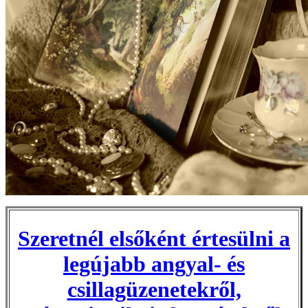
Szeretnél elsőként értesülni a
legújabb angyal- és
csillagüzenetekről,