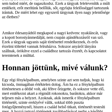
sem tudod miért, de ragaszkodsz. Ezek a tárgyak felelevenítik a múlt
emlékeit, erőt merítünk belőlük, sőt, egyfajta felelősséggel tartozunk
irántuk. De miért lehet egy egyszerű tárgynak ilyen nagy jelentősége
az életben?
Amikor édesanyádtól megkapod a nagyi kedvenc nyakláncát, vagy
a kopott borostyánmedálját, nem csupán ajándékozásról van szó.
Ezek a tárgyak ugyanis saját történettel rendelkeznek, és erős
érzelmi töltettel vannak felruházva. Sokszor anyáról lányára
szállnak, örökítve ezzel a családhoz tartozás érzetét, és kapcsolatot
teremtenek a múlttal.
Honnan jöttünk, mivé válunk?
Egy régi fényképalbum, amelyben szinte azt sem tudjuk, hogy ki
kicsoda, önmagában értéktelen dolog. Ám ha ez a fényképalbum
történetesen a dédié volt, aki féltve őrizgette, és sokszor vette elő,
mert emlékezni akart a régmúlt rokonokra, barátokra, akkor már
teljesen más a helyzet. Azoknak, akik ismerik e fényképalbum
történetét, szinte ereklyévé válik, sokkal több puszta
fotógyűjteménynél, hiszen a család belső titkait, történetét testesíti
meg. A hozzá tartozó történetek továbbadásával pedig a későbbi