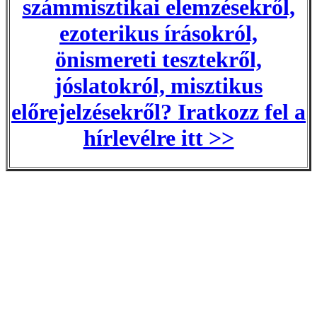
számmisztikai elemzésekről,
ezoterikus írásokról,
önismereti tesztekről,
jóslatokról, misztikus
előrejelzésekről? Iratkozz fel a
hírlevélre itt >>