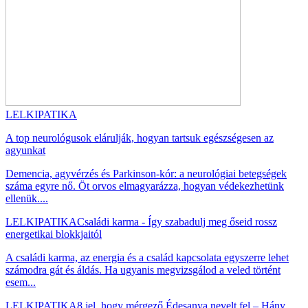
LELKIPATIKA
A top neurológusok elárulják, hogyan tartsuk egészségesen az
agyunkat
Demencia, agyvérzés és Parkinson-kór: a neurológiai betegségek
száma egyre nő. Öt orvos elmagyarázza, hogyan védekezhetünk
ellenük....
LELKIPATIKA
Családi karma - Így szabadulj meg őseid rossz
energetikai blokkjaitól
A családi karma, az energia és a család kapcsolata egyszerre lehet
számodra gát és áldás. Ha ugyanis megvizsgálod a veled történt
esem...
LELKIPATIKA
8 jel, hogy mérgező Édesanya nevelt fel – Hány