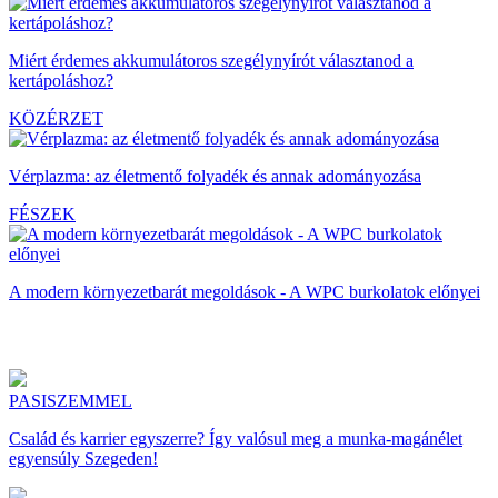
Miért érdemes akkumulátoros szegélynyírót választanod a
kertápoláshoz?
KÖZÉRZET
Vérplazma: az életmentő folyadék és annak adományozása
FÉSZEK
A modern környezetbarát megoldások - A WPC burkolatok előnyei
PASISZEMMEL
Család és karrier egyszerre? Így valósul meg a munka-magánélet
egyensúly Szegeden!