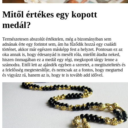
Mitől értékes egy kopott
medál?
Természetesen abszolút értéktelen, még a bizományiban sem
adnának érte egy forintot sem, ám ha fűződik hozzá egy családi
történet, akkor már egészen másképp fest a helyzet. Pontosan ez az
oka annak is, hogy édesanyád is mesélt róla, mielőtt átadta neked,
hiszen önmagában ez a medál egy régi, megkopott tárgy lenne a
számodra. Ettől lett az ajándék egyben a szeretet, a megtiszteltetés és
a felelősség megtestesítője, és nemcsak az a fontos, hogy megtartsd
és vigyázz rá, hanem az is, hogy te is tovább add idővel.