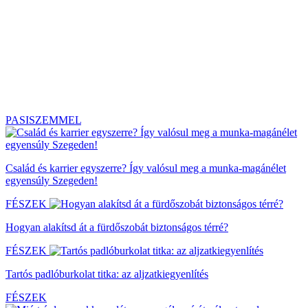
PASISZEMMEL
Család és karrier egyszerre? Így valósul meg a munka-magánélet
egyensúly Szegeden!
FÉSZEK
Hogyan alakítsd át a fürdőszobát biztonságos térré?
FÉSZEK
Tartós padlóburkolat titka: az aljzatkiegyenlítés
FÉSZEK