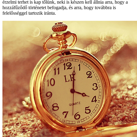
érzelmi terhet is kap tőlünk, neki is készen kell állnia arra, hogy a
hozzáfűződő történetet befogadja, és arra, hogy továbbra is
felelősséggel tartozik iránta.