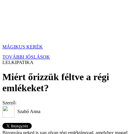
MÁGIKUS KERÉK
TOVÁBBI JÓSLÁSOK
LELKIPATIKA
Miért őrizzük féltve a régi
emlékeket?
Szerző:
Szabó Anna
Bizonyára neked is van olyan régi emléktárgyad, amelyhez magad