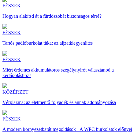
FÉSZEK
Hogyan alakítsd át a fürdőszobát biztonságos térré?
FÉSZEK
Tartós padlóburkolat titka: az aljzatkiegyenlítés
FÉSZEK
Miért érdemes akkumulátoros szegélynyírót választanod a
kertápoláshoz?
KÖZÉRZET
Vérplazma: az életmentő folyadék és annak adományozása
FÉSZEK
A modern környezetbarát megoldások - A WPC burkolatok előnyei