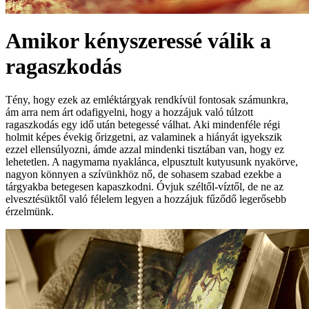
Amikor kényszeressé válik a
ragaszkodás
Tény, hogy ezek az emléktárgyak rendkívül fontosak számunkra,
ám arra nem árt odafigyelni, hogy a hozzájuk való túlzott
ragaszkodás egy idő után betegessé válhat. Aki mindenféle régi
holmit képes évekig őrizgetni, az valaminek a hiányát igyekszik
ezzel ellensúlyozni, ámde azzal mindenki tisztában van, hogy ez
lehetetlen. A nagymama nyaklánca, elpusztult kutyusunk nyakörve,
nagyon könnyen a szívünkhöz nő, de sohasem szabad ezekbe a
tárgyakba betegesen kapaszkodni. Óvjuk széltől-víztől, de ne az
elvesztésüktől való félelem legyen a hozzájuk fűződő legerősebb
érzelmünk.