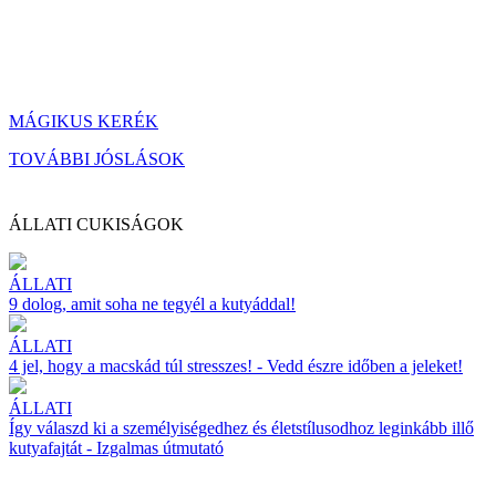
MÁGIKUS KERÉK
TOVÁBBI JÓSLÁSOK
ÁLLATI CUKISÁGOK
ÁLLATI
9 dolog, amit soha ne tegyél a kutyáddal!
ÁLLATI
4 jel, hogy a macskád túl stresszes! - Vedd észre időben a jeleket!
ÁLLATI
Így válaszd ki a személyiségedhez és életstílusodhoz leginkább illő
kutyafajtát - Izgalmas útmutató