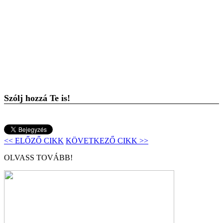
Szólj hozzá Te is!
<< ELŐZŐ CIKK
KÖVETKEZŐ CIKK >>
OLVASS TOVÁBB!