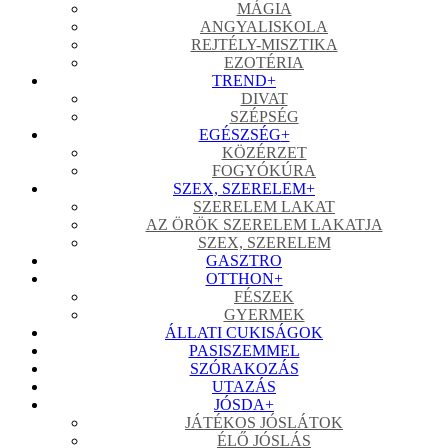
MÁGIA
ANGYALISKOLA
REJTÉLY-MISZTIKA
EZOTÉRIA
TREND
+
DIVAT
SZÉPSÉG
EGÉSZSÉG
+
KÖZÉRZET
FOGYÓKÚRA
SZEX, SZERELEM
+
SZERELEM LAKAT
AZ ÖRÖK SZERELEM LAKATJA
SZEX, SZERELEM
GASZTRO
OTTHON
+
FÉSZEK
GYERMEK
ÁLLATI CUKISÁGOK
PASISZEMMEL
SZÓRAKOZÁS
UTAZÁS
JÓSDA
+
JÁTÉKOS JÓSLÁTOK
ÉLŐ JÓSLÁS