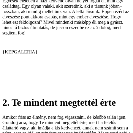
Egyesek életében a házi kedvenc olyan helyet foglal el, mint egy
családtag. Egy olyan valaki, akit szeretünk, aki a társunk jóban–
rosszban, aki mindig mellettünk van. A lelki társunk. Éppen ezért az
elveszése pont akkora csapás, mint egy ember elvesztése. Hogy
lehet ezt feldolgozni? Mivel mindenki másképp éli meg a gyászt,
nincs rá biztos útmutatás, de jusson eszedbe ez az 5 dolog, mert
segíteni fog!
{KEPGALERIA}
2. Te mindent megtettél érte
Amikor friss az élmény, nem fog vigasztalni, de később talán igen.
Gondolj arra, hogy Te mindent megtettél érte, mert ha felelős
állattartó vagy, aki imádja a kis kedvencét, annak nem számít sem a