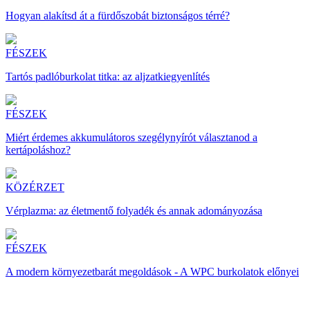
Hogyan alakítsd át a fürdőszobát biztonságos térré?
FÉSZEK
Tartós padlóburkolat titka: az aljzatkiegyenlítés
FÉSZEK
Miért érdemes akkumulátoros szegélynyírót választanod a
kertápoláshoz?
KÖZÉRZET
Vérplazma: az életmentő folyadék és annak adományozása
FÉSZEK
A modern környezetbarát megoldások - A WPC burkolatok előnyei