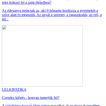
jelet fedezel fel a saját életedben?
Az édesanya nemcsak az, aki 9 hónapig hordozza a gyermekét a
szíve alatt és megszüli. Az anyát a szeretet, a ragaszkodás, az erő, a
tür...
LELKIPATIKA
Csendes kiégés - hogyan ismerjük fel?
A szindróma hosszú ideig rejtve maradhat, és gyakran észrevétlen