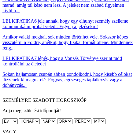
marad, amíg túl késő nem lesz. A jeleket nem szabad figyelmen
kívül h...
LELKIPATIKA
6 jele annak, hogy egy elhunyt személy szelleme
kommunikálni próbál veled - Figyelj a jelzésekre!
Amikor valaki meghal, sok minden történhet vele. Sokszor képes
visszatérni a Földre, anélkül, hogy fizikai formát öltene. Mindennek
reng...
LELKIPATIKA
7 lépés, hogy a Vonzás Törvénye szerint tudd
kontrollálni az életedet
Sokan hajlamosan csupán abban gondolkodni, hogy kisebb célokat
tűzzenek ki maguk elé. Fogyás, egészséges táplálkozás vagy a
dohányzás...
SZEMÉLYRE SZABOTT HOROSZKÓP
Adja meg születési időpontját!
VAGY