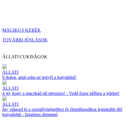
MÁGIKUS KERÉK
TOVÁBBI JÓSLÁSOK
ÁLLATI CUKISÁGOK
ÁLLATI
9 dolog, amit soha ne tegyél a kutyáddal!
ÁLLATI
4 jel, hogy a macskád túl stresszes! - Vedd észre időben a jeleket!
ÁLLATI
Így válaszd ki a személyiségedhez és életstílusodhoz leginkább illő
kutyafajtát - Izgalmas útmutató