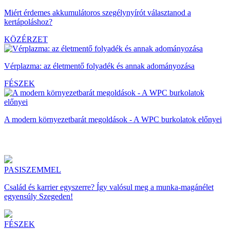
Miért érdemes akkumulátoros szegélynyírót választanod a
kertápoláshoz?
KÖZÉRZET
Vérplazma: az életmentő folyadék és annak adományozása
FÉSZEK
A modern környezetbarát megoldások - A WPC burkolatok előnyei
PASISZEMMEL
Család és karrier egyszerre? Így valósul meg a munka-magánélet
egyensúly Szegeden!
FÉSZEK