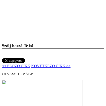
Szólj hozzá Te is!
<< ELŐZŐ CIKK
KÖVETKEZŐ CIKK >>
OLVASS TOVÁBB!