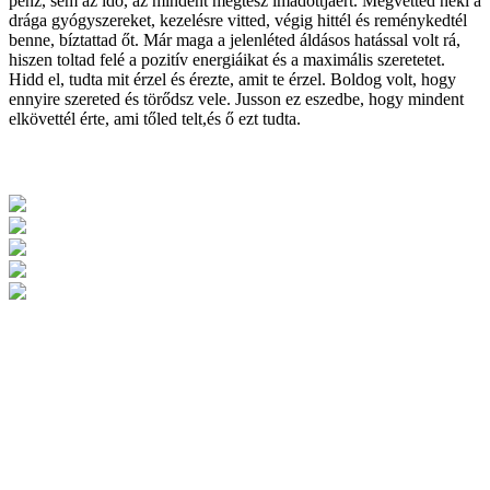
pénz, sem az idő, az mindent megtesz imádottjáért. Megvetted neki a
drága gyógyszereket, kezelésre vitted, végig hittél és reménykedtél
benne, bíztattad őt. Már maga a jelenléted áldásos hatással volt rá,
hiszen toltad felé a pozitív energiáikat és a maximális szeretetet.
Hidd el, tudta mit érzel és érezte, amit te érzel. Boldog volt, hogy
ennyire szereted és törődsz vele. Jusson ez eszedbe, hogy mindent
elkövettél érte, ami tőled telt,és ő ezt tudta.