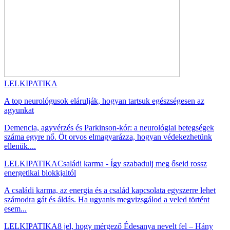
LELKIPATIKA
A top neurológusok elárulják, hogyan tartsuk egészségesen az
agyunkat
Demencia, agyvérzés és Parkinson-kór: a neurológiai betegségek
száma egyre nő. Öt orvos elmagyarázza, hogyan védekezhetünk
ellenük....
LELKIPATIKA
Családi karma - Így szabadulj meg őseid rossz
energetikai blokkjaitól
A családi karma, az energia és a család kapcsolata egyszerre lehet
számodra gát és áldás. Ha ugyanis megvizsgálod a veled történt
esem...
LELKIPATIKA
8 jel, hogy mérgező Édesanya nevelt fel – Hány