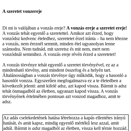
A szeretet vonzereje
Di mi is valójában a vonzás ereje?
A vonzás ereje a szeretet ereje!
A vonzás tehát egyenlő a szeretettel. Amikor azt érzed, hogy
vonzódsz kedvenc ételedhez, szeretetet érzel iránta – ha nem létezne
a vonzás, nem éreznél semmit, minden étel ugyanolyan lenne
számodra. Nem tudnád, mit szeretsz és mit nem, mert nem
vonzódnál semmihez. A vonzás ereje révén érzed a szeretetet!
A vonzás törvénye tehát egyenlő a szeretet törvényével, ez az a
mindenható törvény, ami mindent összefog és a helyén tart.
Általánosságban a vonzás törvénye úgy működik, hogy a hasonló a
hasonlót vonzza. Egyszerűen megfogalmazva ez a te életedben a
következőt jelenti: amit kifelé adsz, azt kapod vissza. Bármit is adsz
tehát önmagadból az életben, ugyanazt kapod vissza. A vonzás
törvényének értelmében pontosan azt vonzod magadhoz, amit te
adsz.
Az adás cselekedetének hatása létrehozza a kapás ellentétes irányú
hatását, és amit kapsz, mindig egyenlő mértékű lesz azzal, amit
adtál. Bármit is
adsz
magadból az életben, vissza kell térnie hozzád.