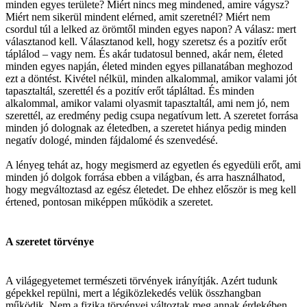
minden egyes területe? Miért nincs meg mindened, amire vágysz?
Miért nem sikerül mindent elérned, amit szeretnél? Miért nem
csordul túl a lelked az örömtől minden egyes napon? A válasz: mert
választanod kell. Választanod kell, hogy szeretsz és a pozitív erőt
táplálod – vagy nem. És akár tudatosul benned, akár nem, életed
minden egyes napján, életed minden egyes pillanatában meghozod
ezt a döntést. Kivétel nélkül, minden alkalommal, amikor valami jót
tapasztaltál, szerettél és a pozitív erőt tápláltad. És minden
alkalommal, amikor valami olyasmit tapasztaltál, ami nem jó, nem
szerettél, az eredmény pedig csupa negatívum lett. A szeretet forrása
minden jó dolognak az életedben, a szeretet hiánya pedig minden
negatív dologé, minden fájdalomé és szenvedésé.
A lényeg tehát az, hogy megismerd az egyetlen és egyedüli erőt, ami
minden jó dolgok forrása ebben a világban, és arra használhatod,
hogy megváltoztasd az egész életedet. De ehhez először is meg kell
értened, pontosan miképpen működik a szeretet.
A szeretet törvénye
A világegyetemet természeti törvények irányítják. Azért tudunk
gépekkel repülni, mert a légiközlekedés velük összhangban
működik. Nem a fizika törvényei változtak meg annak érdekében,