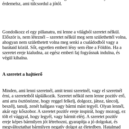
érdemelsz, ami túlcsordul a jótól.
Gondolkozz el egy pillanatra, mi lenne a világból szeretet nélkül.
Először is, nem léteznél – szeretet nélkül meg sem születhettél volna,
ahogyan nem születhetett volna meg senki a családodból vagy a
barátaid közül. Sőt, egyetlen emberi lény sem élne a Földön. Ha a
szeretet ereje kialudna, az egész emberi faj fogyásnak indulna, és
végül kihalna.
A szeretet a hajtóerő
Minden, ami lenni szeretnél, amit tenni szeretnél, vagy el szeretnél
érni, a szeretetből táplálkozik. Szeretet nélkül nem lenne pozitív erő,
ami arra ösztönözne, hogy reggel felkelj, dolgozz, játssz, táncolj,
beszélj, tanulj, zenét hallgass vagy bármi mást tegyél. Olyan lennél,
akár egy kőszobor. A szeretet pozitív ereje inspirál, hogy mozogj, ez
tölt el vággyal, hogy legyél, vagy bármit elérj. A szeretet pozitív
ereje képes bármilyen jót létrehozni, gyarapítja a jó dolgokat, és
megváltoztathat bármilyen negatív dolgot az életedben. Hatalmad