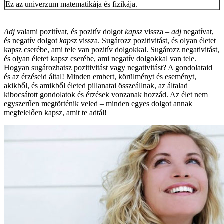
Ez az univerzum matematikája és fizikája.
Adj
valami pozitívat, és pozitív dolgot
kapsz
vissza –
adj
negatívat,
és negatív dolgot
kapsz
vissza. Sugározz pozitivitást, és olyan életet
kapsz cserébe, ami tele van pozitív dolgokkal. Sugározz negativitást,
és olyan életet kapsz cserébe, ami negatív dolgokkal van tele.
Hogyan sugározhatsz pozitivitást vagy negativitást? A gondolataid
és az érzéseid által! Minden embert, körülményt és eseményt,
akikből, és amikből életed pillanatai összeállnak, az általad
kibocsátott gondolatok és érzések vonzanak hozzád. Az élet nem
egyszerűen megtörténik veled – minden egyes dolgot annak
megfelelően kapsz, amit te adtál!