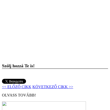
Szólj hozzá Te is!
<< ELŐZŐ CIKK
KÖVETKEZŐ CIKK >>
OLVASS TOVÁBB!