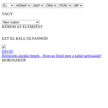
VAGY
KÉREM AZ ELEMZÉST
EZT EL KELL OLVASNOD
DIVAT
Bőrdzseki-ápolási tippek - Hogyan őrizd meg a kabát tartósságát?
HOROSZKÓP