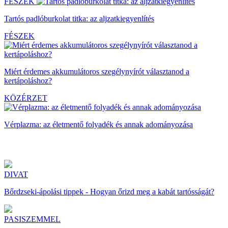
FÉSZEK
Tartós padlóburkolat titka: az aljzatkiegyenlítés
FÉSZEK
Miért érdemes akkumulátoros szegélynyírót választanod a
kertápoláshoz?
KÖZÉRZET
Vérplazma: az életmentő folyadék és annak adományozása
DIVAT
Bőrdzseki-ápolási tippek - Hogyan őrizd meg a kabát tartósságát?
PASISZEMMEL