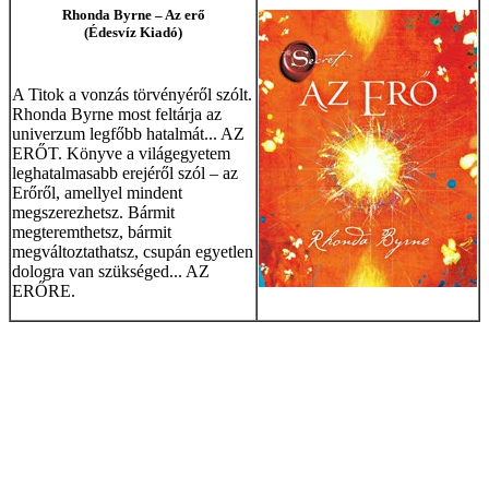
Rhonda Byrne – Az erő
(Édesvíz Kiadó)
A Titok a vonzás törvényéről szólt.
Rhonda Byrne most feltárja az
univerzum legfőbb hatalmát... AZ
ERŐT. Könyve a világegyetem
leghatalmasabb erejéről szól – az
Erőről, amellyel mindent
megszerezhetsz. Bármit
megteremthetsz, bármit
megváltoztathatsz, csupán egyetlen
dologra van szükséged... AZ
ERŐRE.