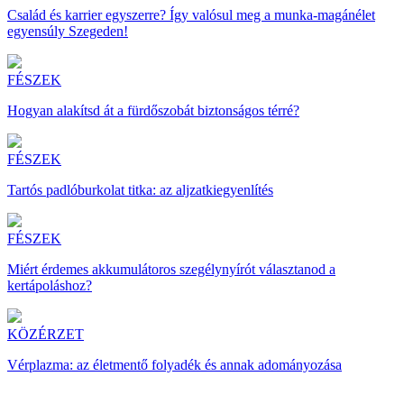
Család és karrier egyszerre? Így valósul meg a munka-magánélet
egyensúly Szegeden!
FÉSZEK
Hogyan alakítsd át a fürdőszobát biztonságos térré?
FÉSZEK
Tartós padlóburkolat titka: az aljzatkiegyenlítés
FÉSZEK
Miért érdemes akkumulátoros szegélynyírót választanod a
kertápoláshoz?
KÖZÉRZET
Vérplazma: az életmentő folyadék és annak adományozása