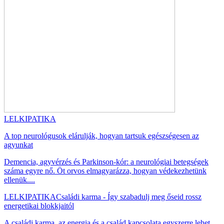
LELKIPATIKA
A top neurológusok elárulják, hogyan tartsuk egészségesen az
agyunkat
Demencia, agyvérzés és Parkinson-kór: a neurológiai betegségek
száma egyre nő. Öt orvos elmagyarázza, hogyan védekezhetünk
ellenük....
LELKIPATIKA
Családi karma - Így szabadulj meg őseid rossz
energetikai blokkjaitól
A családi karma, az energia és a család kapcsolata egyszerre lehet