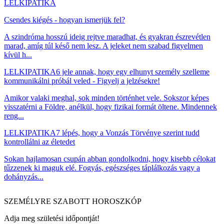
LELKIPATIKA
Csendes kiégés - hogyan ismerjük fel?
A szindróma hosszú ideig rejtve maradhat, és gyakran észrevétlen
marad, amíg túl késő nem lesz. A jeleket nem szabad figyelmen
kívül h...
LELKIPATIKA
6 jele annak, hogy egy elhunyt személy szelleme
kommunikálni próbál veled - Figyelj a jelzésekre!
Amikor valaki meghal, sok minden történhet vele. Sokszor képes
visszatérni a Földre, anélkül, hogy fizikai formát öltene. Mindennek
reng...
LELKIPATIKA
7 lépés, hogy a Vonzás Törvénye szerint tudd
kontrollálni az életedet
Sokan hajlamosan csupán abban gondolkodni, hogy kisebb célokat
tűzzenek ki maguk elé. Fogyás, egészséges táplálkozás vagy a
dohányzás...
SZEMÉLYRE SZABOTT HOROSZKÓP
Adja meg születési időpontját!