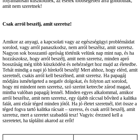
folyamatosan küszködnek, az esetek többségében arra gondolnak,
amit nem szeretnek!
Csak arról beszélj, amit szeretsz!
Amikor az anyagi, a kapcsolati vagy az egészségügyi problémáidat
sorolod, vagy arról panaszkodsz, nem arról beszélsz, amit szeretsz.
Nagyon sok bosszantó apróság történik velünk nap mint nap, és ha
hozzászoksz, hogy arról beszélj, amit nem szeretsz, minden apró
bosszúság még több küszködést és nehézséget hoz majd az életedbe.
Tehát mindig a napi jó hírekről beszélj! Mert ahhoz, hogy elérd, amit
szeretnél, csakis arról kell beszélned, amit szeretsz. Ha papagáj
módjára ismételgeted a negatív dolgokat, és folyton azt sorolod,
hogy mi mindent nem szeretsz, szó szerint ketrecbe zárod magad,
mintha valóban papagáj lennél. Minden egyes alkalommal, amikor
arról beszélsz, amit nem szeretsz, egy újabb ráccsal bővíted a kalitka
falát, ami elzár téged minden jótól. Ha jó életet szeretnél, tört össze a
téged fogva tartó kalitka rácsait – szeress, és csak arról beszélj, amit
szeretsz, mert a szeretet szabaddá tesz! Vagyis: érezned kell a
szeretetet, ha táplálni akarod az erőt!