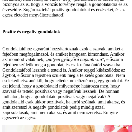
bizonyos az is, hogy a vonzás törvénye reagál a gondolataidra és az
érzéseidre. Sugározz tehát pozitív gondolatokat és érzéseket, és az
egész életedet megváltoztathatod!
Pozitív és negatív gondolatok
Gondolataidhoz egyaránt hozzátartoznak azok a szavak, amiket a
fejedben megfogalmazol, és amiket hangosan kimondasz. Amikor
azt mondod valakinek, „
milyen gyönyörű napunk van
”, először a
fejedben születik meg a gondolat, és csak utána öntöd szavakba.
Gondolataidból lesznek a tetteid is. Amikor reggel kikászálódsz az
ágyból, először a fejedben születik meg a felkelés gondolata. Nem
cselekedhetsz anélkül, hogy tettedet ne előzné meg egy gondolat. Ez
azt jelenti, hogy a gondolataid milyensége határozza meg, hogy
szavaid és tetteid pozitívak vagy negatívak lesznek. De honnan
tudhatod, hogy a gondolataid pozitívak vagy negatívak? A
gondolataid csak akkor pozitívak, ha arról szólnak, amit akarsz, és
amit szeretsz! A negatív gondolatok pedig mindig azzal
kapcsolatosak, amit nem akarsz, és amit nem szeretsz. Ennyire
egyszerű az egész.