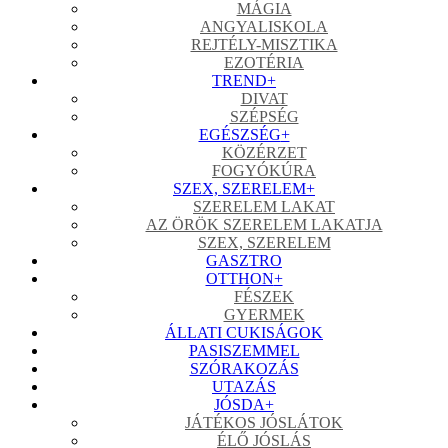
MÁGIA
ANGYALISKOLA
REJTÉLY-MISZTIKA
EZOTÉRIA
TREND
+
DIVAT
SZÉPSÉG
EGÉSZSÉG
+
KÖZÉRZET
FOGYÓKÚRA
SZEX, SZERELEM
+
SZERELEM LAKAT
AZ ÖRÖK SZERELEM LAKATJA
SZEX, SZERELEM
GASZTRO
OTTHON
+
FÉSZEK
GYERMEK
ÁLLATI CUKISÁGOK
PASISZEMMEL
SZÓRAKOZÁS
UTAZÁS
JÓSDA
+
JÁTÉKOS JÓSLÁTOK
ÉLŐ JÓSLÁS