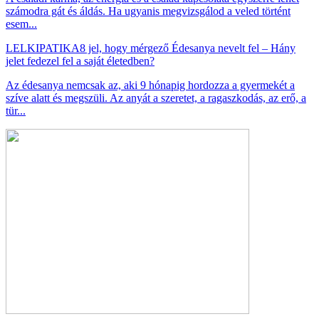
számodra gát és áldás. Ha ugyanis megvizsgálod a veled történt
esem...
LELKIPATIKA
8 jel, hogy mérgező Édesanya nevelt fel – Hány
jelet fedezel fel a saját életedben?
Az édesanya nemcsak az, aki 9 hónapig hordozza a gyermekét a
szíve alatt és megszüli. Az anyát a szeretet, a ragaszkodás, az erő, a
tür...