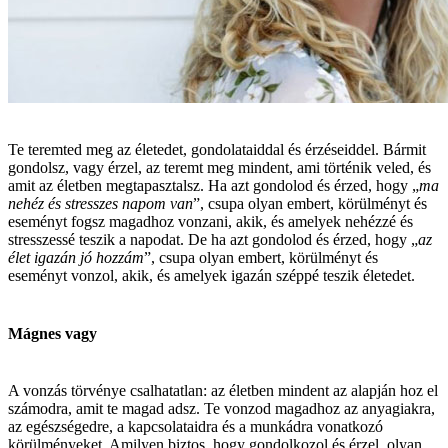
Te teremted meg az életedet, gondolataiddal és érzéseiddel. Bármit
gondolsz, vagy érzel, az teremt meg mindent, ami történik veled, és
amit az életben megtapasztalsz. Ha azt gondolod és érzed, hogy „
ma
nehéz és stresszes napom van
”, csupa olyan embert, körülményt és
eseményt fogsz magadhoz vonzani, akik, és amelyek nehézzé és
stresszessé teszik a napodat. De ha azt gondolod és érzed, hogy „
az
élet igazán jó hozzám
”, csupa olyan embert, körülményt és
eseményt vonzol, akik, és amelyek igazán széppé teszik életedet.
Mágnes vagy
A vonzás törvénye csalhatatlan: az életben mindent az alapján hoz el
számodra, amit te magad adsz. Te vonzod magadhoz az anyagiakra,
az egészségedre, a kapcsolataidra és a munkádra vonatkozó
körülményeket. Amilyen biztos, hogy gondolkozol és érzel, olyan