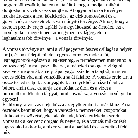
hogy repülhessünk, hanem mi találtuk meg a módját, miként
dolgozhatunk velük összhangban. Ahogyan a fizika törvényei
meghatározzák a légi közlekedést, az elektromosságot és a
gravitációt, a szeretetnek is van irányító törvénye. Ahhoz, hogy a
szeretet pozitív erejét tápláld és megváltoztasd az életedet, ezt a
törvényt kell megértened, ami egyben a világegyetem
leghatalmasabb törvénye – a vonzás törvényét.
A vonzás törvénye az, ami a világegyetem összes csillagát a helyén
tartja, és ami felépít minden egyes atomot és molekulát, a
legnagyobbtól egészen a legkisebbig. A természetben mindenhol a
vonzás erejét megtapasztalhatod, a méheket csalogató virágtól
kezdve a magon át, amely tápanyagot szív fel a talajból, minden
egyes élőlényig, ami vonzódik a saját fajához. A vonzás ereje tartja
össze tested sejtjeit, az anyagokat, amelyekből a házad épült, a
bútort, amin ülsz, ez tartja az autódat az úton és a vizet a
poharadban. Minden tárgyat, amit használsz, a vonzás törvénye tart
egyben!
És bizony, a vonzás ereje húzza az egyik embert a másikhoz. Arra
ösztönöz bennünket, hogy a városokat, nemzeteket, csoportokat,
klubokat és szövetségeket alapítsunk, közös érdekeink szerint.
Vonzanak a kedvenc dolgaid és helyeid, és a vonzás működését
tapasztalod akkor is, amikor valami a barátaid és a szeretteid felé
húz.