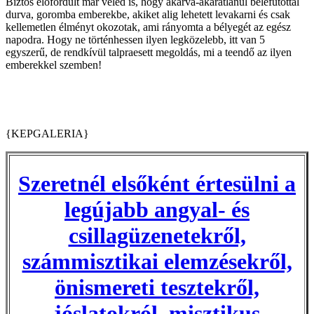
Biztos előfordult már veled is, hogy akarva-akaratlanul belefutottál
durva, goromba emberekbe, akiket alig lehetett levakarni és csak
kellemetlen élményt okozotak, ami rányomta a bélyegét az egész
napodra. Hogy ne történhessen ilyen legközelebb, itt van 5
egyszerű, de rendkívül talpraesett megoldás, mi a teendő az ilyen
emberekkel szemben!
{KEPGALERIA}
Szeretnél elsőként értesülni a
legújabb angyal- és
csillagüzenetekről,
számmisztikai elemzésekről,
önismereti tesztekről,
jóslatokról, misztikus