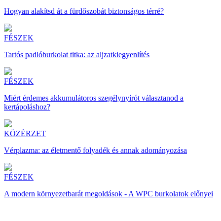
Hogyan alakítsd át a fürdőszobát biztonságos térré?
FÉSZEK
Tartós padlóburkolat titka: az aljzatkiegyenlítés
FÉSZEK
Miért érdemes akkumulátoros szegélynyírót választanod a
kertápoláshoz?
KÖZÉRZET
Vérplazma: az életmentő folyadék és annak adományozása
FÉSZEK
A modern környezetbarát megoldások - A WPC burkolatok előnyei