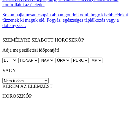
kontrollálni az életedet
Sokan hajlamosan csupán abban gondolkodni, hogy kisebb célokat
tűzzenek ki maguk elé. Fogyás, egészséges táplálkozás vagy a
dohányzás...
SZEMÉLYRE SZABOTT HOROSZKÓP
Adja meg születési időpontját!
VAGY
KÉREM AZ ELEMZÉST
HOROSZKÓP