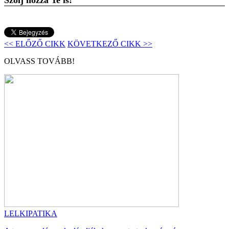
Szólj hozzá Te is!
<< ELŐZŐ CIKK
KÖVETKEZŐ CIKK >>
OLVASS TOVÁBB!
LELKIPATIKA