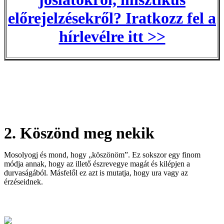
előrejelzésekről? Iratkozz fel a
hírlevélre itt >>
2. Köszönd meg nekik
Mosolyogj és mond, hogy „köszönöm”. Ez sokszor egy finom
módja annak, hogy az illető észrevegye magát és kilépjen a
durvaságából. Másfelől ez azt is mutatja, hogy ura vagy az
érzéseidnek.