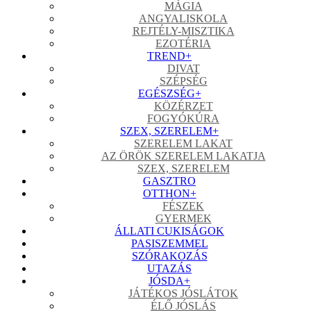
MÁGIA
ANGYALISKOLA
REJTÉLY-MISZTIKA
EZOTÉRIA
TREND
+
DIVAT
SZÉPSÉG
EGÉSZSÉG
+
KÖZÉRZET
FOGYÓKÚRA
SZEX, SZERELEM
+
SZERELEM LAKAT
AZ ÖRÖK SZERELEM LAKATJA
SZEX, SZERELEM
GASZTRO
OTTHON
+
FÉSZEK
GYERMEK
ÁLLATI CUKISÁGOK
PASISZEMMEL
SZÓRAKOZÁS
UTAZÁS
JÓSDA
+
JÁTÉKOS JÓSLÁTOK
ÉLŐ JÓSLÁS