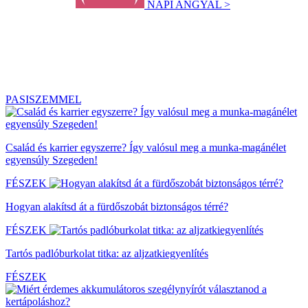
NAPI ANGYAL >
PASISZEMMEL
Család és karrier egyszerre? Így valósul meg a munka-magánélet
egyensúly Szegeden!
FÉSZEK
Hogyan alakítsd át a fürdőszobát biztonságos térré?
FÉSZEK
Tartós padlóburkolat titka: az aljzatkiegyenlítés
FÉSZEK