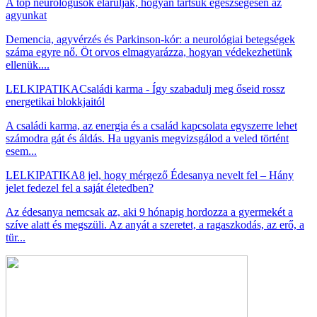
A top neurológusok elárulják, hogyan tartsuk egészségesen az
agyunkat
Demencia, agyvérzés és Parkinson-kór: a neurológiai betegségek
száma egyre nő. Öt orvos elmagyarázza, hogyan védekezhetünk
ellenük....
LELKIPATIKA
Családi karma - Így szabadulj meg őseid rossz
energetikai blokkjaitól
A családi karma, az energia és a család kapcsolata egyszerre lehet
számodra gát és áldás. Ha ugyanis megvizsgálod a veled történt
esem...
LELKIPATIKA
8 jel, hogy mérgező Édesanya nevelt fel – Hány
jelet fedezel fel a saját életedben?
Az édesanya nemcsak az, aki 9 hónapig hordozza a gyermekét a
szíve alatt és megszüli. Az anyát a szeretet, a ragaszkodás, az erő, a
tür...