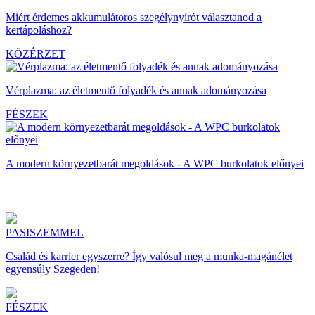
Miért érdemes akkumulátoros szegélynyírót választanod a
kertápoláshoz?
KÖZÉRZET
Vérplazma: az életmentő folyadék és annak adományozása
FÉSZEK
A modern környezetbarát megoldások - A WPC burkolatok előnyei
PASISZEMMEL
Család és karrier egyszerre? Így valósul meg a munka-magánélet
egyensúly Szegeden!
FÉSZEK