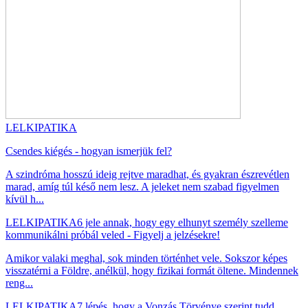
LELKIPATIKA
Csendes kiégés - hogyan ismerjük fel?
A szindróma hosszú ideig rejtve maradhat, és gyakran észrevétlen
marad, amíg túl késő nem lesz. A jeleket nem szabad figyelmen
kívül h...
LELKIPATIKA
6 jele annak, hogy egy elhunyt személy szelleme
kommunikálni próbál veled - Figyelj a jelzésekre!
Amikor valaki meghal, sok minden történhet vele. Sokszor képes
visszatérni a Földre, anélkül, hogy fizikai formát öltene. Mindennek
reng...
LELKIPATIKA
7 lépés, hogy a Vonzás Törvénye szerint tudd