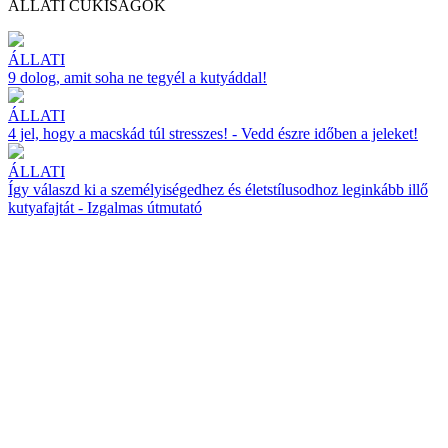
ÁLLATI CUKISÁGOK
ÁLLATI
9 dolog, amit soha ne tegyél a kutyáddal!
ÁLLATI
4 jel, hogy a macskád túl stresszes! - Vedd észre időben a jeleket!
ÁLLATI
Így válaszd ki a személyiségedhez és életstílusodhoz leginkább illő
kutyafajtát - Izgalmas útmutató