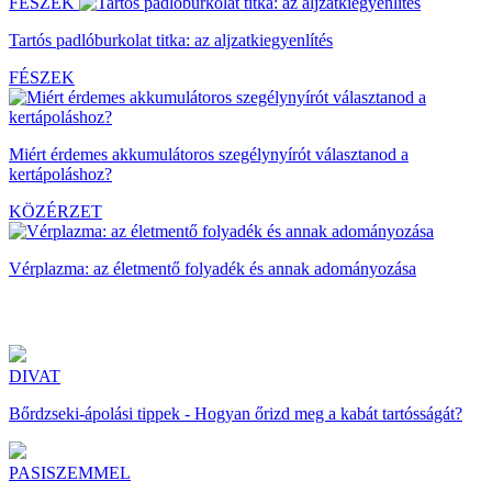
FÉSZEK
Tartós padlóburkolat titka: az aljzatkiegyenlítés
FÉSZEK
Miért érdemes akkumulátoros szegélynyírót választanod a
kertápoláshoz?
KÖZÉRZET
Vérplazma: az életmentő folyadék és annak adományozása
DIVAT
Bőrdzseki-ápolási tippek - Hogyan őrizd meg a kabát tartósságát?
PASISZEMMEL