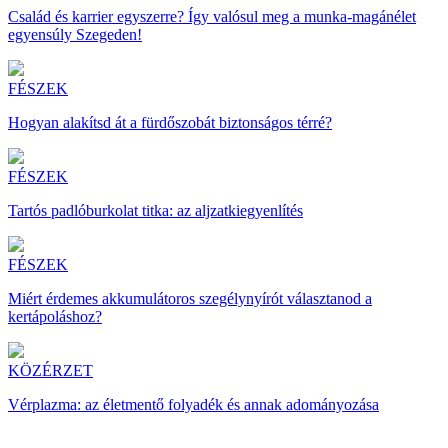
Család és karrier egyszerre? Így valósul meg a munka-magánélet
egyensúly Szegeden!
FÉSZEK
Hogyan alakítsd át a fürdőszobát biztonságos térré?
FÉSZEK
Tartós padlóburkolat titka: az aljzatkiegyenlítés
FÉSZEK
Miért érdemes akkumulátoros szegélynyírót választanod a
kertápoláshoz?
KÖZÉRZET
Vérplazma: az életmentő folyadék és annak adományozása