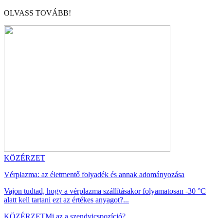
OLVASS TOVÁBB!
KÖZÉRZET
Vérplazma: az életmentő folyadék és annak adományozása
Vajon tudtad, hogy a vérplazma szállításakor folyamatosan -30 °C
alatt kell tartani ezt az értékes anyagot?...
KÖZÉRZET
Mi az a szendvicspozíció?