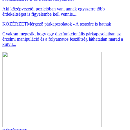
Aki középvezetői pozícióban van, annak egyszerre több
érdekeltséget is figyelembe kell vennie....
KÖZÉRZET
Mérgező párkapcsolatok - A testedre is hatnak
Gyakran megesik, hogy egy diszfunkcionális párkapcsolatban az
érzelmi manipuláció és a folyamatos feszültség láthatatlan marad a
külvil...