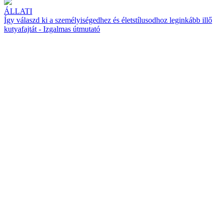
ÁLLATI
Így válaszd ki a személyiségedhez és életstílusodhoz leginkább illő
kutyafajtát - Izgalmas útmutató