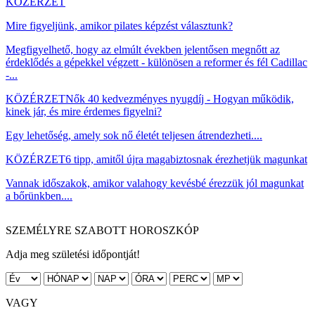
KÖZÉRZET
Mire figyeljünk, amikor pilates képzést választunk?
Megfigyelhető, hogy az elmúlt években jelentősen megnőtt az
érdeklődés a gépekkel végzett - különösen a reformer és fél Cadillac
-...
KÖZÉRZET
Nők 40 kedvezményes nyugdíj - Hogyan működik,
kinek jár, és mire érdemes figyelni?
Egy lehetőség, amely sok nő életét teljesen átrendezheti....
KÖZÉRZET
6 tipp, amitől újra magabiztosnak érezhetjük magunkat
Vannak időszakok, amikor valahogy kevésbé érezzük jól magunkat
a bőrünkben....
SZEMÉLYRE SZABOTT HOROSZKÓP
Adja meg születési időpontját!
VAGY