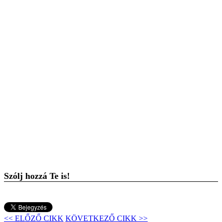
Szólj hozzá Te is!
<< ELŐZŐ CIKK
KÖVETKEZŐ CIKK >>