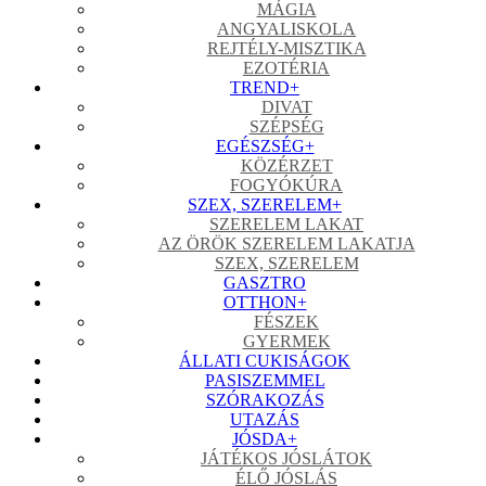
MÁGIA
ANGYALISKOLA
REJTÉLY-MISZTIKA
EZOTÉRIA
TREND
+
DIVAT
SZÉPSÉG
EGÉSZSÉG
+
KÖZÉRZET
FOGYÓKÚRA
SZEX, SZERELEM
+
SZERELEM LAKAT
AZ ÖRÖK SZERELEM LAKATJA
SZEX, SZERELEM
GASZTRO
OTTHON
+
FÉSZEK
GYERMEK
ÁLLATI CUKISÁGOK
PASISZEMMEL
SZÓRAKOZÁS
UTAZÁS
JÓSDA
+
JÁTÉKOS JÓSLÁTOK
ÉLŐ JÓSLÁS