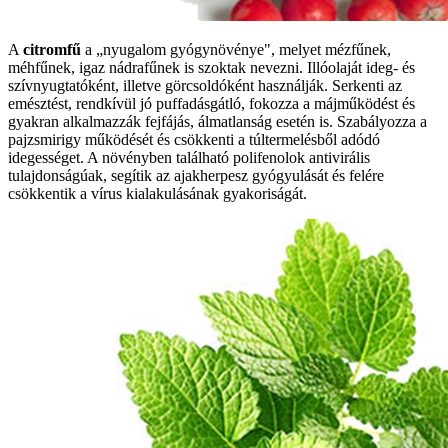
A
citromfű
a „nyugalom gyógynövénye", melyet mézfűnek,
méhfűnek, igaz nádrafűnek is szoktak nevezni. Illóolaját ideg- és
szívnyugtatóként, illetve görcsoldóként használják. Serkenti az
emésztést, rendkívül jó puffadásgátló, fokozza a májműködést és
gyakran alkalmazzák fejfájás, álmatlanság esetén is. Szabályozza a
pajzsmirigy működését és csökkenti a túltermelésből adódó
idegességet. A növényben található polifenolok antivirális
tulajdonságúak, segítik az ajakherpesz gyógyulását és felére
csökkentik a vírus kialakulásának gyakoriságát.