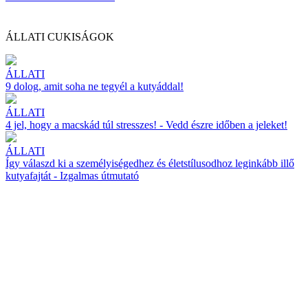
ÁLLATI CUKISÁGOK
ÁLLATI
9 dolog, amit soha ne tegyél a kutyáddal!
ÁLLATI
4 jel, hogy a macskád túl stresszes! - Vedd észre időben a jeleket!
ÁLLATI
Így válaszd ki a személyiségedhez és életstílusodhoz leginkább illő
kutyafajtát - Izgalmas útmutató