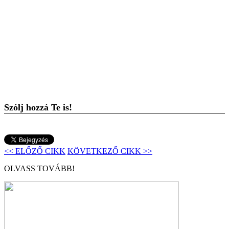
Szólj hozzá Te is!
<< ELŐZŐ CIKK
KÖVETKEZŐ CIKK >>
OLVASS TOVÁBB!