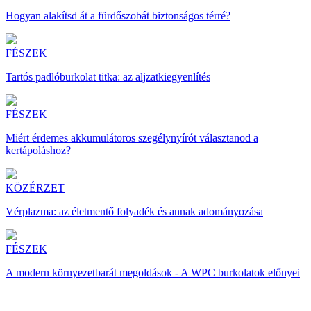
Hogyan alakítsd át a fürdőszobát biztonságos térré?
FÉSZEK
Tartós padlóburkolat titka: az aljzatkiegyenlítés
FÉSZEK
Miért érdemes akkumulátoros szegélynyírót választanod a
kertápoláshoz?
KÖZÉRZET
Vérplazma: az életmentő folyadék és annak adományozása
FÉSZEK
A modern környezetbarát megoldások - A WPC burkolatok előnyei