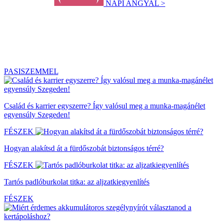
NAPI ANGYAL >
PASISZEMMEL
Család és karrier egyszerre? Így valósul meg a munka-magánélet
egyensúly Szegeden!
FÉSZEK
Hogyan alakítsd át a fürdőszobát biztonságos térré?
FÉSZEK
Tartós padlóburkolat titka: az aljzatkiegyenlítés
FÉSZEK