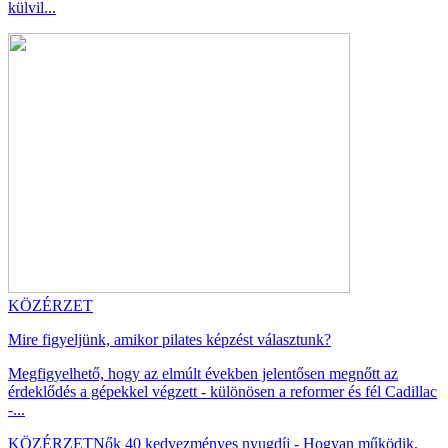
külvil...
KÖZÉRZET
Mire figyeljünk, amikor pilates képzést választunk?
Megfigyelhető, hogy az elmúlt években jelentősen megnőtt az
érdeklődés a gépekkel végzett - különösen a reformer és fél Cadillac
-...
KÖZÉRZET
Nők 40 kedvezményes nyugdíj - Hogyan működik,