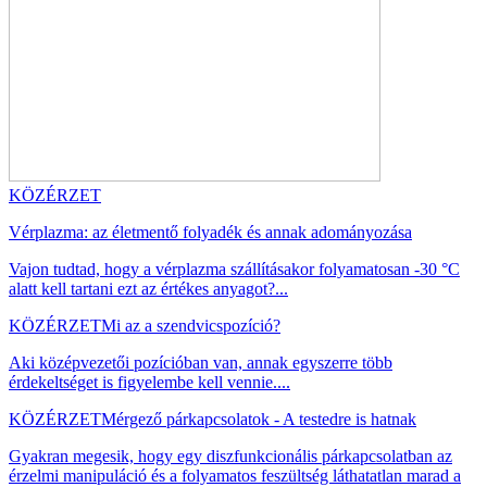
KÖZÉRZET
Vérplazma: az életmentő folyadék és annak adományozása
Vajon tudtad, hogy a vérplazma szállításakor folyamatosan -30 °C
alatt kell tartani ezt az értékes anyagot?...
KÖZÉRZET
Mi az a szendvicspozíció?
Aki középvezetői pozícióban van, annak egyszerre több
érdekeltséget is figyelembe kell vennie....
KÖZÉRZET
Mérgező párkapcsolatok - A testedre is hatnak
Gyakran megesik, hogy egy diszfunkcionális párkapcsolatban az
érzelmi manipuláció és a folyamatos feszültség láthatatlan marad a