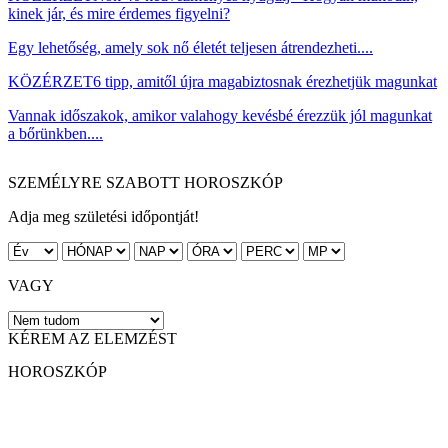
kinek jár, és mire érdemes figyelni?
Egy lehetőség, amely sok nő életét teljesen átrendezheti....
KÖZÉRZET
6 tipp, amitől újra magabiztosnak érezhetjük magunkat
Vannak időszakok, amikor valahogy kevésbé érezzük jól magunkat
a bőrünkben....
SZEMÉLYRE SZABOTT HOROSZKÓP
Adja meg születési időpontját!
VAGY
KÉREM AZ ELEMZÉST
HOROSZKÓP