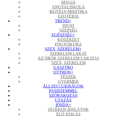
MÁGIA
ANGYALISKOLA
REJTÉLY-MISZTIKA
EZOTÉRIA
TREND
+
DIVAT
SZÉPSÉG
EGÉSZSÉG
+
KÖZÉRZET
FOGYÓKÚRA
SZEX, SZERELEM
+
SZERELEM LAKAT
AZ ÖRÖK SZERELEM LAKATJA
SZEX, SZERELEM
GASZTRO
OTTHON
+
FÉSZEK
GYERMEK
ÁLLATI CUKISÁGOK
PASISZEMMEL
SZÓRAKOZÁS
UTAZÁS
JÓSDA
+
JÁTÉKOS JÓSLÁTOK
ÉLŐ JÓSLÁS