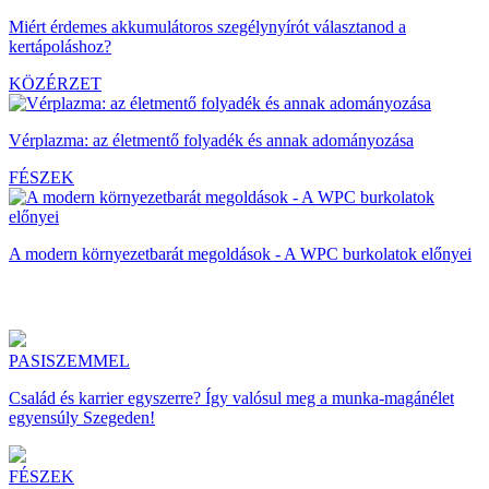
Miért érdemes akkumulátoros szegélynyírót választanod a
kertápoláshoz?
KÖZÉRZET
Vérplazma: az életmentő folyadék és annak adományozása
FÉSZEK
A modern környezetbarát megoldások - A WPC burkolatok előnyei
PASISZEMMEL
Család és karrier egyszerre? Így valósul meg a munka-magánélet
egyensúly Szegeden!
FÉSZEK