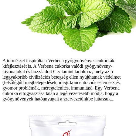
A természet inspirálta a Verbena gyógynövényes cukorkák
kifejlesztését is. A Verbena cukorka valódi gyógynövény-
kivonatokat és hozzáadott C-vitamint tartalmaz, mely az 5
leggyakoribb civilizációs betegség ellen nyújthatnak védelmet
(felsőlégúti megbetegedések, idegi-koncentrációs és emésztés-
gyomor problémák, méregtelenítés, immunitás). Egy Verbena
cukorka elfogyasztása talán a legélvezetesebb módja, hogy a
gyógynövények hatóanyagait a szervezetünkbe juttassuk...