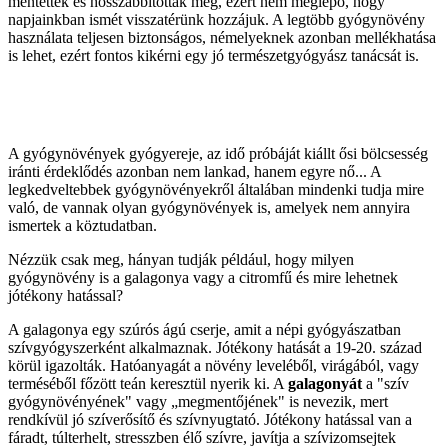
mentették és hosszabbították meg, ezért nem meglepő, hogy
napjainkban ismét visszatérünk hozzájuk. A legtöbb gyógynövény
használata teljesen biztonságos, némelyeknek azonban mellékhatása
is lehet, ezért fontos kikérni egy jó természetgyógyász tanácsát is.
A gyógynövények gyógyereje, az idő próbáját kiállt ősi bölcsesség
iránti érdeklődés azonban nem lankad, hanem egyre nő... A
legkedveltebbek gyógynövényekről általában mindenki tudja mire
való, de vannak olyan gyógynövények is, amelyek nem annyira
ismertek a köztudatban.
Nézzük csak meg, hányan tudják például, hogy milyen
gyógynövény is a galagonya vagy a citromfű és mire lehetnek
jótékony hatással?
A galagonya egy szúrós ágú cserje, amit a népi gyógyászatban
szívgyógyszerként alkalmaznak. Jótékony hatását a 19-20. század
körül igazolták. Hatóanyagát a növény leveléből, virágából, vagy
terméséből főzött teán keresztül nyerik ki. A
galagonyát
a "szív
gyógynövényének" vagy „megmentőjének" is nevezik, mert
rendkívül jó szíverősítő és szívnyugtató. Jótékony hatással van a
fáradt, túlterhelt, stresszben élő szívre, javítja a szívizomsejtek