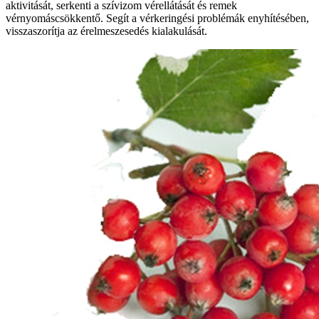
aktivitását, serkenti a szívizom vérellátását és remek
vérnyomáscsökkentő. Segít a vérkeringési problémák enyhítésében,
visszaszorítja az érelmeszesedés kialakulását.