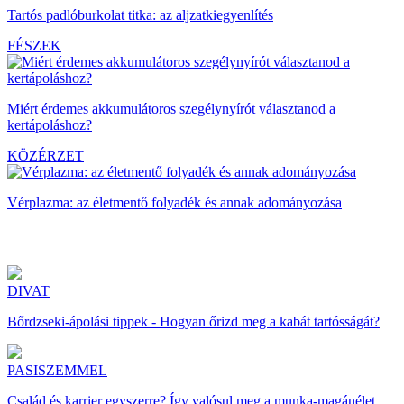
Tartós padlóburkolat titka: az aljzatkiegyenlítés
FÉSZEK
Miért érdemes akkumulátoros szegélynyírót választanod a
kertápoláshoz?
KÖZÉRZET
Vérplazma: az életmentő folyadék és annak adományozása
DIVAT
Bőrdzseki-ápolási tippek - Hogyan őrizd meg a kabát tartósságát?
PASISZEMMEL
Család és karrier egyszerre? Így valósul meg a munka-magánélet