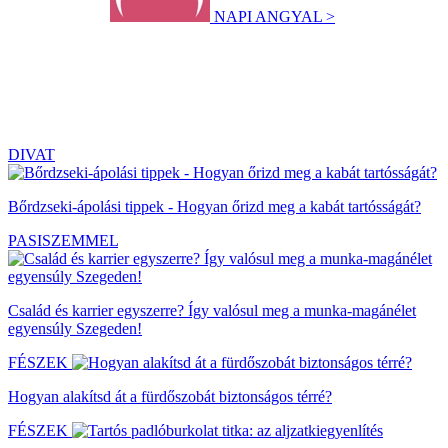
NAPI ANGYAL >
DIVAT
Bőrdzseki-ápolási tippek - Hogyan őrizd meg a kabát tartósságát?
PASISZEMMEL
Család és karrier egyszerre? Így valósul meg a munka-magánélet
egyensúly Szegeden!
FÉSZEK
Hogyan alakítsd át a fürdőszobát biztonságos térré?
FÉSZEK