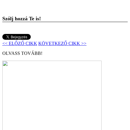
Szólj hozzá Te is!
<< ELŐZŐ CIKK
KÖVETKEZŐ CIKK >>
OLVASS TOVÁBB!