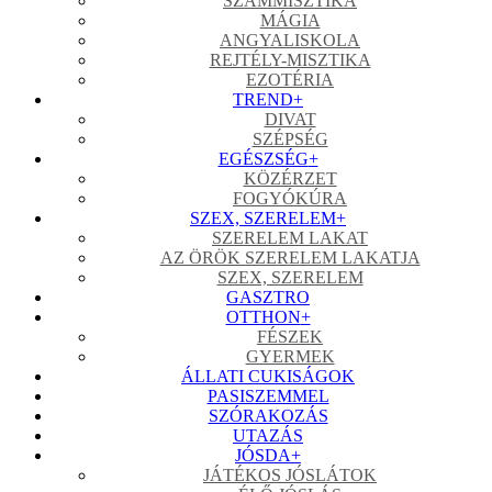
SZÁMMISZTIKA
MÁGIA
ANGYALISKOLA
REJTÉLY-MISZTIKA
EZOTÉRIA
TREND
+
DIVAT
SZÉPSÉG
EGÉSZSÉG
+
KÖZÉRZET
FOGYÓKÚRA
SZEX, SZERELEM
+
SZERELEM LAKAT
AZ ÖRÖK SZERELEM LAKATJA
SZEX, SZERELEM
GASZTRO
OTTHON
+
FÉSZEK
GYERMEK
ÁLLATI CUKISÁGOK
PASISZEMMEL
SZÓRAKOZÁS
UTAZÁS
JÓSDA
+
JÁTÉKOS JÓSLÁTOK