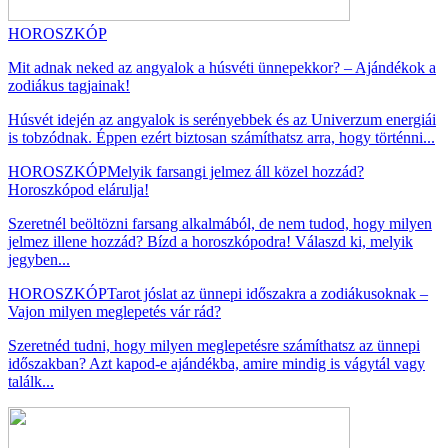
HOROSZKÓP
Mit adnak neked az angyalok a húsvéti ünnepekkor? – Ajándékok a
zodiákus tagjainak!
Húsvét idején az angyalok is serényebbek és az Univerzum energiái
is tobzódnak. Éppen ezért biztosan számíthatsz arra, hogy történni...
HOROSZKÓP
Melyik farsangi jelmez áll közel hozzád?
Horoszkópod elárulja!
Szeretnél beöltözni farsang alkalmából, de nem tudod, hogy milyen
jelmez illene hozzád? Bízd a horoszkópodra! Válaszd ki, melyik
jegyben...
HOROSZKÓP
Tarot jóslat az ünnepi időszakra a zodiákusoknak –
Vajon milyen meglepetés vár rád?
Szeretnéd tudni, hogy milyen meglepetésre számíthatsz az ünnepi
időszakban? Azt kapod-e ajándékba, amire mindig is vágytál vagy
találk...