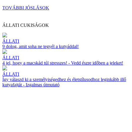
TOVÁBBI JÓSLÁSOK
ÁLLATI CUKISÁGOK
ÁLLATI
9 dolog, amit soha ne tegyél a kutyáddal!
ÁLLATI
4 jel, hogy a macskád túl stresszes! - Vedd észre időben a jeleket!
ÁLLATI
Így válaszd ki a személyiségedhez és életstílusodhoz leginkább illő
kutyafajtát - Izgalmas útmutató