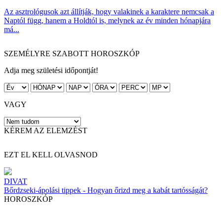
Az asztrológusok azt állítják, hogy valakinek a karaktere nemcsak a
Naptól függ, hanem a Holdtól is, melynek az év minden hónapjára
má...
SZEMÉLYRE SZABOTT HOROSZKÓP
Adja meg születési időpontját!
VAGY
KÉREM AZ ELEMZÉST
EZT EL KELL OLVASNOD
DIVAT
Bőrdzseki-ápolási tippek - Hogyan őrizd meg a kabát tartósságát?
HOROSZKÓP