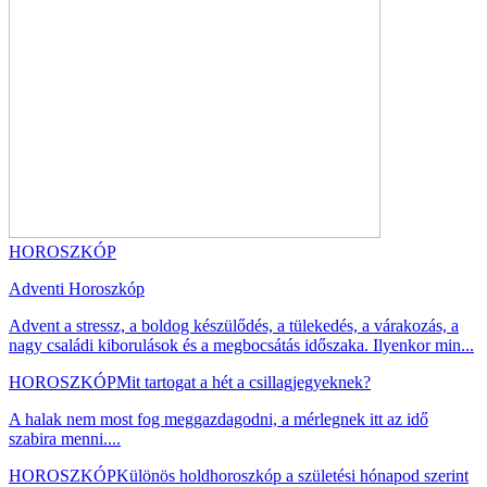
HOROSZKÓP
Adventi Horoszkóp
Advent a stressz, a boldog készülődés, a tülekedés, a várakozás, a
nagy családi kiborulások és a megbocsátás időszaka. Ilyenkor min...
HOROSZKÓP
Mit tartogat a hét a csillagjegyeknek?
A halak nem most fog meggazdagodni, a mérlegnek itt az idő
szabira menni....
HOROSZKÓP
Különös holdhoroszkóp a születési hónapod szerint