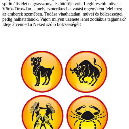
spirituális élet nagyasszonya és úttörője volt. Leghíresebb műve a
Vörös Oroszlán , amely ezoterikus beavatási regényként felel meg
az emberek szemében. Tudása vitathatatlan, művei és bölcsességei
pedig halhatatlanok. Vajon milyen üzenete lehet zodiákus tagjainak?
Ideje átvenned a Neked szóló bölcsességét!