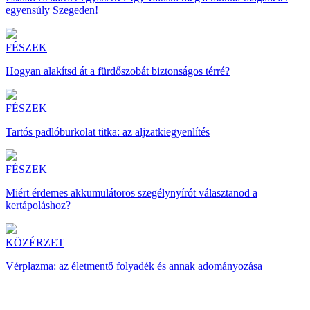
egyensúly Szegeden!
FÉSZEK
Hogyan alakítsd át a fürdőszobát biztonságos térré?
FÉSZEK
Tartós padlóburkolat titka: az aljzatkiegyenlítés
FÉSZEK
Miért érdemes akkumulátoros szegélynyírót választanod a
kertápoláshoz?
KÖZÉRZET
Vérplazma: az életmentő folyadék és annak adományozása