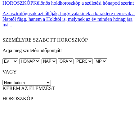
HOROSZKÓP
Különös holdhoroszkóp a születési hónapod szerint
Az asztrológusok azt állítják, hogy valakinek a karaktere nemcsak a
Naptól függ, hanem a Holdtól is, melynek az év minden hónapjára
má...
SZEMÉLYRE SZABOTT HOROSZKÓP
Adja meg születési időpontját!
VAGY
KÉREM AZ ELEMZÉST
HOROSZKÓP