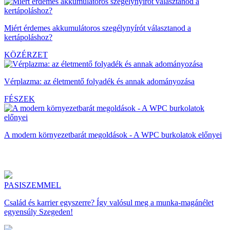
Miért érdemes akkumulátoros szegélynyírót választanod a
kertápoláshoz?
KÖZÉRZET
Vérplazma: az életmentő folyadék és annak adományozása
FÉSZEK
A modern környezetbarát megoldások - A WPC burkolatok előnyei
PASISZEMMEL
Család és karrier egyszerre? Így valósul meg a munka-magánélet
egyensúly Szegeden!