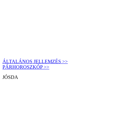
ÁLTALÁNOS JELLEMZÉS >>
PÁRHOROSZKÓP >>
JÓSDA