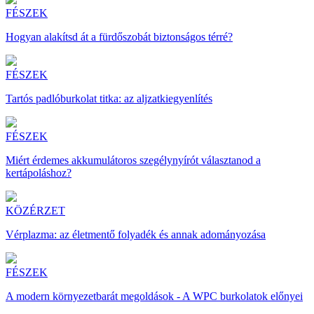
FÉSZEK
Hogyan alakítsd át a fürdőszobát biztonságos térré?
FÉSZEK
Tartós padlóburkolat titka: az aljzatkiegyenlítés
FÉSZEK
Miért érdemes akkumulátoros szegélynyírót választanod a
kertápoláshoz?
KÖZÉRZET
Vérplazma: az életmentő folyadék és annak adományozása
FÉSZEK
A modern környezetbarát megoldások - A WPC burkolatok előnyei