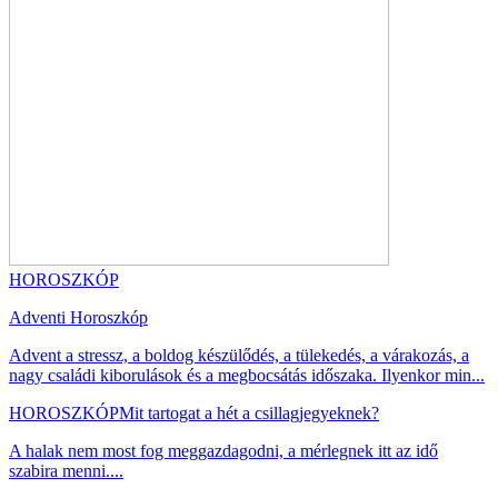
HOROSZKÓP
Adventi Horoszkóp
Advent a stressz, a boldog készülődés, a tülekedés, a várakozás, a
nagy családi kiborulások és a megbocsátás időszaka. Ilyenkor min...
HOROSZKÓP
Mit tartogat a hét a csillagjegyeknek?
A halak nem most fog meggazdagodni, a mérlegnek itt az idő
szabira menni....