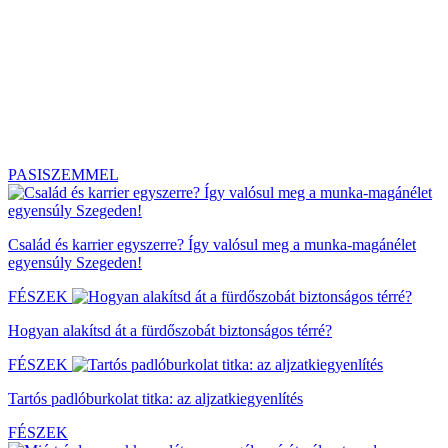
PASISZEMMEL
Család és karrier egyszerre? Így valósul meg a munka-magánélet
egyensúly Szegeden!
FÉSZEK
Hogyan alakítsd át a fürdőszobát biztonságos térré?
FÉSZEK
Tartós padlóburkolat titka: az aljzatkiegyenlítés
FÉSZEK