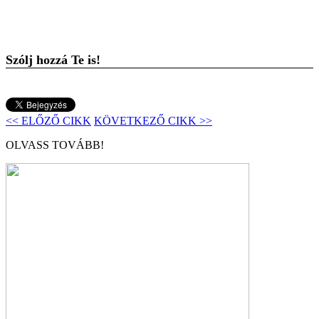
Szólj hozzá Te is!
<< ELŐZŐ CIKK
KÖVETKEZŐ CIKK >>
OLVASS TOVÁBB!