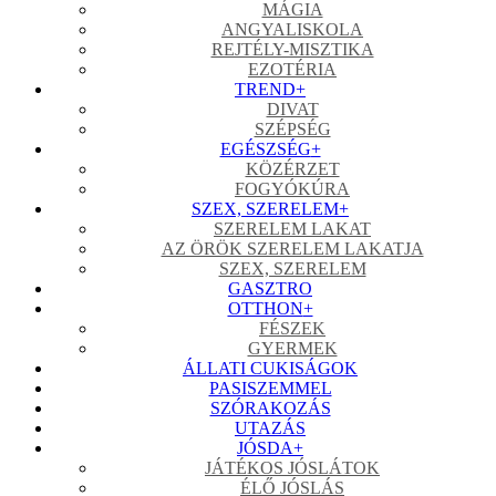
MÁGIA
ANGYALISKOLA
REJTÉLY-MISZTIKA
EZOTÉRIA
TREND
+
DIVAT
SZÉPSÉG
EGÉSZSÉG
+
KÖZÉRZET
FOGYÓKÚRA
SZEX, SZERELEM
+
SZERELEM LAKAT
AZ ÖRÖK SZERELEM LAKATJA
SZEX, SZERELEM
GASZTRO
OTTHON
+
FÉSZEK
GYERMEK
ÁLLATI CUKISÁGOK
PASISZEMMEL
SZÓRAKOZÁS
UTAZÁS
JÓSDA
+
JÁTÉKOS JÓSLÁTOK
ÉLŐ JÓSLÁS