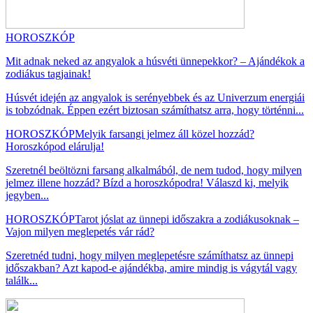
HOROSZKÓP
Mit adnak neked az angyalok a húsvéti ünnepekkor? – Ajándékok a
zodiákus tagjainak!
Húsvét idején az angyalok is serényebbek és az Univerzum energiái
is tobzódnak. Éppen ezért biztosan számíthatsz arra, hogy történni...
HOROSZKÓP
Melyik farsangi jelmez áll közel hozzád?
Horoszkópod elárulja!
Szeretnél beöltözni farsang alkalmából, de nem tudod, hogy milyen
jelmez illene hozzád? Bízd a horoszkópodra! Válaszd ki, melyik
jegyben...
HOROSZKÓP
Tarot jóslat az ünnepi időszakra a zodiákusoknak –
Vajon milyen meglepetés vár rád?
Szeretnéd tudni, hogy milyen meglepetésre számíthatsz az ünnepi
időszakban? Azt kapod-e ajándékba, amire mindig is vágytál vagy
találk...