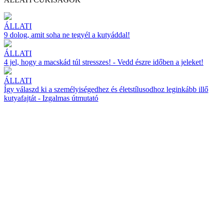
ÁLLATI
9 dolog, amit soha ne tegyél a kutyáddal!
ÁLLATI
4 jel, hogy a macskád túl stresszes! - Vedd észre időben a jeleket!
ÁLLATI
Így válaszd ki a személyiségedhez és életstílusodhoz leginkább illő
kutyafajtát - Izgalmas útmutató