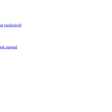
sd varázsával!
nek napjaid