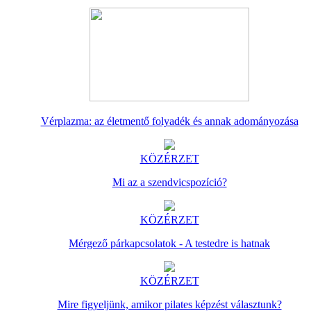
Vérplazma: az életmentő folyadék és annak adományozása
KÖZÉRZET
Mi az a szendvicspozíció?
KÖZÉRZET
Mérgező párkapcsolatok - A testedre is hatnak
KÖZÉRZET
Mire figyeljünk, amikor pilates képzést választunk?