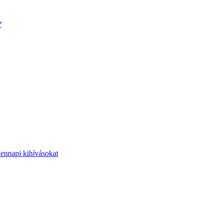
?
dennapi kihívásokat