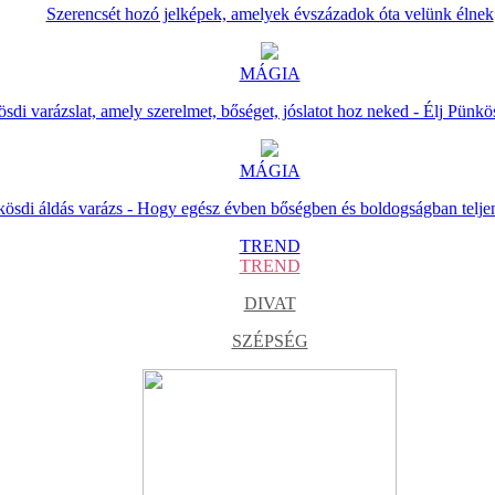
Szerencsét hozó jelképek, amelyek évszázadok óta velünk élnek
MÁGIA
sdi varázslat, amely szerelmet, bőséget, jóslatot hoz neked - Élj Pünkö
MÁGIA
ösdi áldás varázs - Hogy egész évben bőségben és boldogságban telje
TREND
TREND
DIVAT
SZÉPSÉG