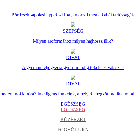
Bőrdzseki-ápolási tippek - Hogyan őrizd meg a kabát tartósságát
SZÉPSÉG
Milyen arcformához milyen hajhossz illik?
DIVAT
A gyémánt eljegyzési gyűrű mindig tökéletes választás
DIVAT
 modern női karóra? Intelligens funkciók, amelyek megkönnyítik a min
EGÉSZSÉG
EGÉSZSÉG
KÖZÉRZET
FOGYÓKÚRA