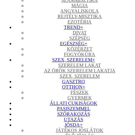
SZÁMMISZTIKA
MÁGIA
ANGYALISKOLA
REJTÉLY-MISZTIKA
EZOTÉRIA
TREND
+
DIVAT
SZÉPSÉG
EGÉSZSÉG
+
KÖZÉRZET
FOGYÓKÚRA
SZEX, SZERELEM
+
SZERELEM LAKAT
AZ ÖRÖK SZERELEM LAKATJA
SZEX, SZERELEM
GASZTRO
OTTHON
+
FÉSZEK
GYERMEK
ÁLLATI CUKISÁGOK
PASISZEMMEL
SZÓRAKOZÁS
UTAZÁS
JÓSDA
+
JÁTÉKOS JÓSLÁTOK