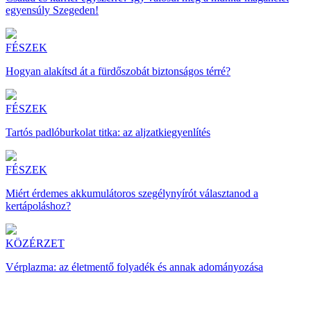
egyensúly Szegeden!
FÉSZEK
Hogyan alakítsd át a fürdőszobát biztonságos térré?
FÉSZEK
Tartós padlóburkolat titka: az aljzatkiegyenlítés
FÉSZEK
Miért érdemes akkumulátoros szegélynyírót választanod a
kertápoláshoz?
KÖZÉRZET
Vérplazma: az életmentő folyadék és annak adományozása