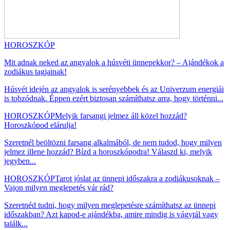
HOROSZKÓP
Mit adnak neked az angyalok a húsvéti ünnepekkor? – Ajándékok a
zodiákus tagjainak!
Húsvét idején az angyalok is serényebbek és az Univerzum energiái
is tobzódnak. Éppen ezért biztosan számíthatsz arra, hogy történni...
HOROSZKÓP
Melyik farsangi jelmez áll közel hozzád?
Horoszkópod elárulja!
Szeretnél beöltözni farsang alkalmából, de nem tudod, hogy milyen
jelmez illene hozzád? Bízd a horoszkópodra! Válaszd ki, melyik
jegyben...
HOROSZKÓP
Tarot jóslat az ünnepi időszakra a zodiákusoknak –
Vajon milyen meglepetés vár rád?
Szeretnéd tudni, hogy milyen meglepetésre számíthatsz az ünnepi
időszakban? Azt kapod-e ajándékba, amire mindig is vágytál vagy
találk...