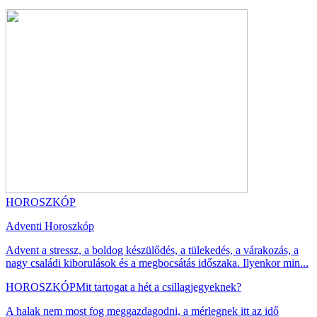
HOROSZKÓP
Adventi Horoszkóp
Advent a stressz, a boldog készülődés, a tülekedés, a várakozás, a
nagy családi kiborulások és a megbocsátás időszaka. Ilyenkor min...
HOROSZKÓP
Mit tartogat a hét a csillagjegyeknek?
A halak nem most fog meggazdagodni, a mérlegnek itt az idő