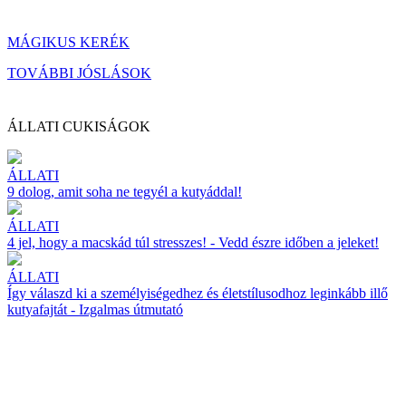
MÁGIKUS KERÉK
TOVÁBBI JÓSLÁSOK
ÁLLATI CUKISÁGOK
ÁLLATI
9 dolog, amit soha ne tegyél a kutyáddal!
ÁLLATI
4 jel, hogy a macskád túl stresszes! - Vedd észre időben a jeleket!
ÁLLATI
Így válaszd ki a személyiségedhez és életstílusodhoz leginkább illő
kutyafajtát - Izgalmas útmutató