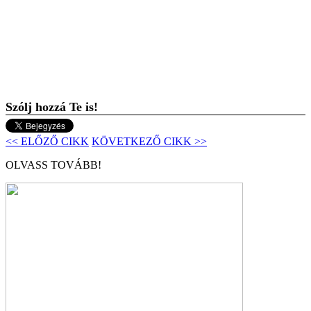
Szólj hozzá Te is!
<< ELŐZŐ CIKK
KÖVETKEZŐ CIKK >>
OLVASS TOVÁBB!