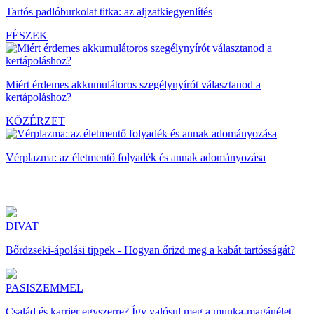
Tartós padlóburkolat titka: az aljzatkiegyenlítés
FÉSZEK
Miért érdemes akkumulátoros szegélynyírót választanod a
kertápoláshoz?
KÖZÉRZET
Vérplazma: az életmentő folyadék és annak adományozása
DIVAT
Bőrdzseki-ápolási tippek - Hogyan őrizd meg a kabát tartósságát?
PASISZEMMEL
Család és karrier egyszerre? Így valósul meg a munka-magánélet