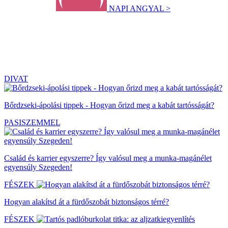
NAPI ANGYAL >
DIVAT
Bőrdzseki-ápolási tippek - Hogyan őrizd meg a kabát tartósságát?
PASISZEMMEL
Család és karrier egyszerre? Így valósul meg a munka-magánélet
egyensúly Szegeden!
FÉSZEK
Hogyan alakítsd át a fürdőszobát biztonságos térré?
FÉSZEK