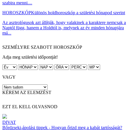
szabira menni....
HOROSZKÓP
Különös holdhoroszkóp a születési hónapod szerint
Az asztrológusok azt állítják, hogy valakinek a karaktere nemcsak a
Naptól függ, hanem a Holdtól is, melynek az év minden hónapjára
má...
SZEMÉLYRE SZABOTT HOROSZKÓP
Adja meg születési időpontját!
VAGY
KÉREM AZ ELEMZÉST
EZT EL KELL OLVASNOD
DIVAT
Bőrdzseki-ápolási tippek - Hogyan őrizd meg a kabát tartósságát?