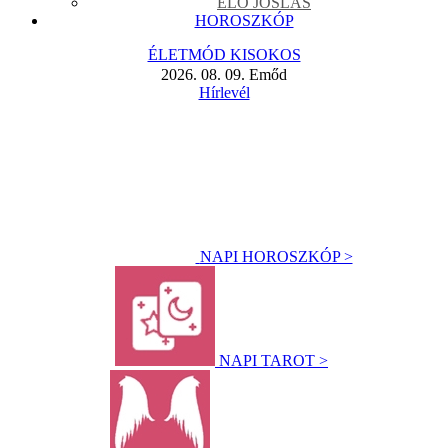
ÉLŐ JÓSLÁS
HOROSZKÓP
ÉLETMÓD KISOKOS
2026. 08. 09. Emőd
Hírlevél
NAPI HOROSZKÓP >
NAPI TAROT >