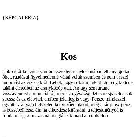
{KEPGALERIA}
Kos
Több időt kellene szánnod szeretteidre. Mostanában elhanyagoltad
őket, ráadásul figyelmetlenné váltál velük szemben és nem veszel
tudomást az érzéseikről. Lehet, hogy sok a munkád, de meg kellene
találni életedben az aranyközép utat. Amúgy sem ártana
visszavenned a munkádból, mert az egészségedet is megviseli a sok
stressz és az életvitel, amiben jelenleg is vagy. Persze mindezzel
együtt az anyagi helyzeted kedvezően alakul, még akár plusz pénzt
is bezsebelhetsz, ám ha elkezdesz kifáradni, a teljesítményed is
romlani fog, ami azonnal meglátszik majd a munkádon.