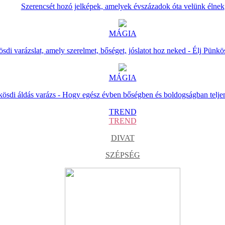
Szerencsét hozó jelképek, amelyek évszázadok óta velünk élnek
MÁGIA
sdi varázslat, amely szerelmet, bőséget, jóslatot hoz neked - Élj Pünkö
MÁGIA
ösdi áldás varázs - Hogy egész évben bőségben és boldogságban telje
TREND
TREND
DIVAT
SZÉPSÉG