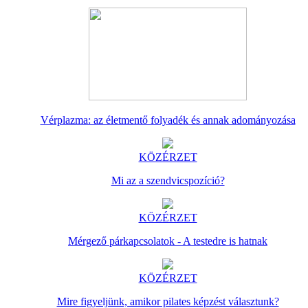
Vérplazma: az életmentő folyadék és annak adományozása
KÖZÉRZET
Mi az a szendvicspozíció?
KÖZÉRZET
Mérgező párkapcsolatok - A testedre is hatnak
KÖZÉRZET
Mire figyeljünk, amikor pilates képzést választunk?