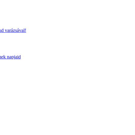
sd varázsával!
nek napjaid