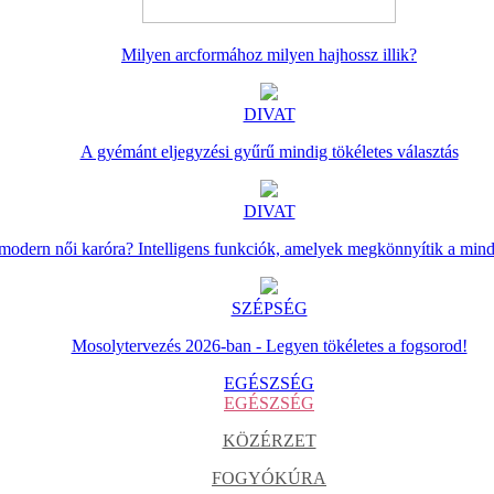
Milyen arcformához milyen hajhossz illik?
DIVAT
A gyémánt eljegyzési gyűrű mindig tökéletes választás
DIVAT
 modern női karóra? Intelligens funkciók, amelyek megkönnyítik a min
SZÉPSÉG
Mosolytervezés 2026-ban - Legyen tökéletes a fogsorod!
EGÉSZSÉG
EGÉSZSÉG
KÖZÉRZET
FOGYÓKÚRA