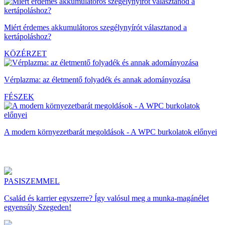
Miért érdemes akkumulátoros szegélynyírót választanod a
kertápoláshoz?
KÖZÉRZET
Vérplazma: az életmentő folyadék és annak adományozása
FÉSZEK
A modern környezetbarát megoldások - A WPC burkolatok előnyei
PASISZEMMEL
Család és karrier egyszerre? Így valósul meg a munka-magánélet
egyensúly Szegeden!