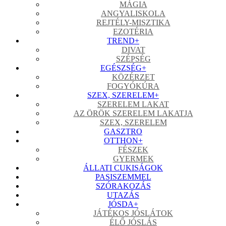
MÁGIA
ANGYALISKOLA
REJTÉLY-MISZTIKA
EZOTÉRIA
TREND
+
DIVAT
SZÉPSÉG
EGÉSZSÉG
+
KÖZÉRZET
FOGYÓKÚRA
SZEX, SZERELEM
+
SZERELEM LAKAT
AZ ÖRÖK SZERELEM LAKATJA
SZEX, SZERELEM
GASZTRO
OTTHON
+
FÉSZEK
GYERMEK
ÁLLATI CUKISÁGOK
PASISZEMMEL
SZÓRAKOZÁS
UTAZÁS
JÓSDA
+
JÁTÉKOS JÓSLÁTOK
ÉLŐ JÓSLÁS