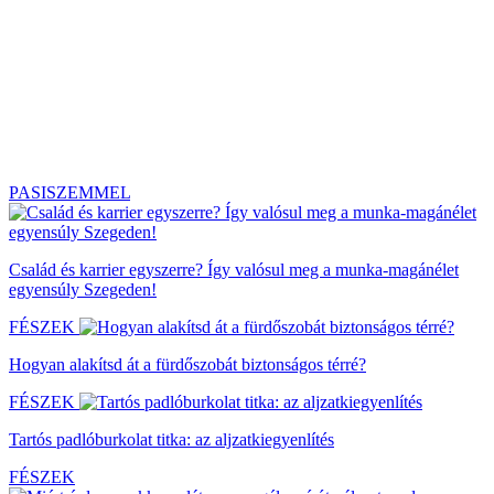
PASISZEMMEL
Család és karrier egyszerre? Így valósul meg a munka-magánélet
egyensúly Szegeden!
FÉSZEK
Hogyan alakítsd át a fürdőszobát biztonságos térré?
FÉSZEK
Tartós padlóburkolat titka: az aljzatkiegyenlítés
FÉSZEK