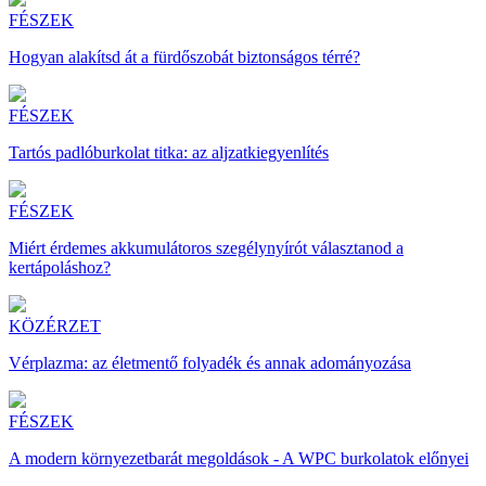
FÉSZEK
Hogyan alakítsd át a fürdőszobát biztonságos térré?
FÉSZEK
Tartós padlóburkolat titka: az aljzatkiegyenlítés
FÉSZEK
Miért érdemes akkumulátoros szegélynyírót választanod a
kertápoláshoz?
KÖZÉRZET
Vérplazma: az életmentő folyadék és annak adományozása
FÉSZEK
A modern környezetbarát megoldások - A WPC burkolatok előnyei