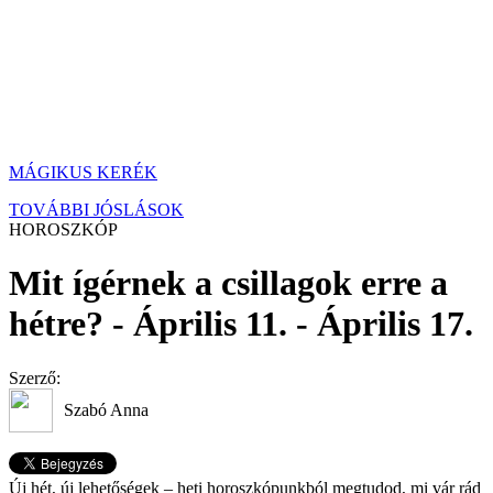
MÁGIKUS KERÉK
TOVÁBBI JÓSLÁSOK
HOROSZKÓP
Mit ígérnek a csillagok erre a
hétre? - Április 11. - Április 17.
Szerző:
Szabó Anna
Új hét, új lehetőségek – heti horoszkópunkból megtudod, mi vár rád