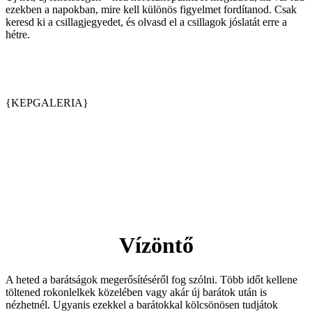
ezekben a napokban, mire kell különös figyelmet fordítanod. Csak
keresd ki a csillagjegyedet, és olvasd el a csillagok jóslatát erre a
hétre.
{KEPGALERIA}
Vízöntő
A heted a barátságok megerősítéséről fog szólni. Több időt kellene
töltened rokonlelkek közelében vagy akár új barátok után is
nézhetnél. Ugyanis ezekkel a barátokkal kölcsönösen tudjátok