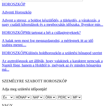
HOROSZKÓP
Adventi Horoszkóp
Advent a stressz, a boldog készülődés, a tülekedés, a várakozás, a
nagy családi kiborulások és a megbocsátás időszaka. Ilyenkor min...
HOROSZKÓP
Mit tartogat a hét a csillagjegyeknek?
A halak nem most fog meggazdagodni, a mérlegnek itt az idő
szabira menni....
HOROSZKÓP
Különös holdhoroszkóp a születési hónapod szerint
Az asztrológusok azt állítják, hogy valakinek a karaktere nemcsak a
Naptól függ, hanem a Holdtól is, melynek az év minden hónapjára
má...
SZEMÉLYRE SZABOTT HOROSZKÓP
Adja meg születési időpontját!
VAGY