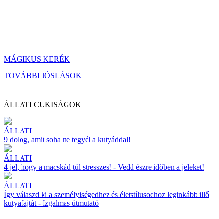
MÁGIKUS KERÉK
TOVÁBBI JÓSLÁSOK
ÁLLATI CUKISÁGOK
ÁLLATI
9 dolog, amit soha ne tegyél a kutyáddal!
ÁLLATI
4 jel, hogy a macskád túl stresszes! - Vedd észre időben a jeleket!
ÁLLATI
Így válaszd ki a személyiségedhez és életstílusodhoz leginkább illő
kutyafajtát - Izgalmas útmutató