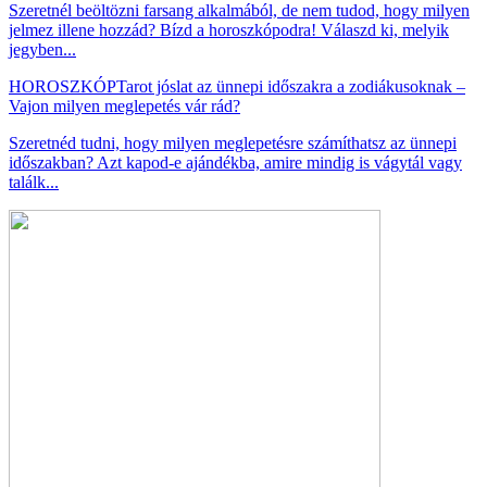
Szeretnél beöltözni farsang alkalmából, de nem tudod, hogy milyen
jelmez illene hozzád? Bízd a horoszkópodra! Válaszd ki, melyik
jegyben...
HOROSZKÓP
Tarot jóslat az ünnepi időszakra a zodiákusoknak –
Vajon milyen meglepetés vár rád?
Szeretnéd tudni, hogy milyen meglepetésre számíthatsz az ünnepi
időszakban? Azt kapod-e ajándékba, amire mindig is vágytál vagy
találk...