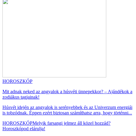
HOROSZKÓP
Mit adnak neked az angyalok a húsvéti ünnepekkor? – Ajándékok a
zodiákus tagjainak!
Húsvét idején az angyalok is serényebbek és az Univerzum energiái
is tobzódnak. Éppen ezért biztosan számíthatsz arra, hogy történni...
HOROSZKÓP
Melyik farsangi jelmez áll közel hozzád?
Horoszkópod elárulja!