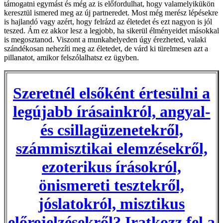
támogatni egymást és még az is előfordulhat, hogy valamelyikükön
keresztül ismered meg az új partneredet. Most még merész lépésekre
is hajlandó vagy azért, hogy felrázd az életedet és ezt nagyon is jól
teszed. Ám ez akkor lesz a legjobb, ha sikerül élményeidet másokkal
is megosztanod. Viszont a munkahelyeden úgy érezheted, valaki
szándékosan nehezíti meg az életedet, de várd ki türelmesen azt a
pillanatot, amikor felszólalhatsz ez ügyben.
Szeretnél elsőként értesülni a
legújabb írásainkról, angyal-
és csillagüzenetekről,
számmisztikai elemzésekről,
ezoterikus írásokról,
önismereti tesztekről,
jóslatokról, misztikus
előrejelzésekről? Iratkozz fel a