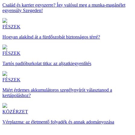
Család és karrier egyszerre? Így valósul meg a munka-magánélet
egyensúly Szegeden!
FÉSZEK
Hogyan alakítsd át a fürdőszobát biztonságos térré?
FÉSZEK
Tartós padlóburkolat titka: az aljzatkiegyenlítés
FÉSZEK
Miért érdemes akkumulátoros szegélynyírót választanod a
kertápoláshoz?
KÖZÉRZET
Vérplazma: az életmentő folyadék és annak adományozása