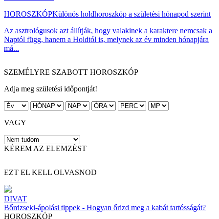
HOROSZKÓP
Különös holdhoroszkóp a születési hónapod szerint
Az asztrológusok azt állítják, hogy valakinek a karaktere nemcsak a
Naptól függ, hanem a Holdtól is, melynek az év minden hónapjára
má...
SZEMÉLYRE SZABOTT HOROSZKÓP
Adja meg születési időpontját!
VAGY
KÉREM AZ ELEMZÉST
EZT EL KELL OLVASNOD
DIVAT
Bőrdzseki-ápolási tippek - Hogyan őrizd meg a kabát tartósságát?
HOROSZKÓP