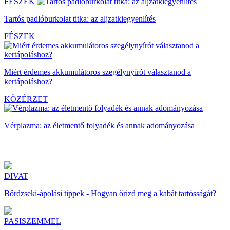
FÉSZEK
Tartós padlóburkolat titka: az aljzatkiegyenlítés
FÉSZEK
Miért érdemes akkumulátoros szegélynyírót választanod a
kertápoláshoz?
KÖZÉRZET
Vérplazma: az életmentő folyadék és annak adományozása
DIVAT
Bőrdzseki-ápolási tippek - Hogyan őrizd meg a kabát tartósságát?
PASISZEMMEL