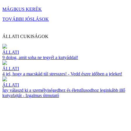
MÁGIKUS KERÉK
TOVÁBBI JÓSLÁSOK
ÁLLATI CUKISÁGOK
ÁLLATI
9 dolog, amit soha ne tegyél a kutyáddal!
ÁLLATI
4 jel, hogy a macskád túl stresszes! - Vedd észre időben a jeleket!
ÁLLATI
Így válaszd ki a személyiségedhez és életstílusodhoz leginkább illő
kutyafajtát - Izgalmas útmutató