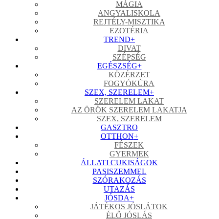
MÁGIA
ANGYALISKOLA
REJTÉLY-MISZTIKA
EZOTÉRIA
TREND
+
DIVAT
SZÉPSÉG
EGÉSZSÉG
+
KÖZÉRZET
FOGYÓKÚRA
SZEX, SZERELEM
+
SZERELEM LAKAT
AZ ÖRÖK SZERELEM LAKATJA
SZEX, SZERELEM
GASZTRO
OTTHON
+
FÉSZEK
GYERMEK
ÁLLATI CUKISÁGOK
PASISZEMMEL
SZÓRAKOZÁS
UTAZÁS
JÓSDA
+
JÁTÉKOS JÓSLÁTOK
ÉLŐ JÓSLÁS