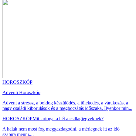
HOROSZKÓP
Adventi Horoszkóp
Advent a stressz, a boldog készülődés, a tülekedés, a várakozás, a
nagy családi kiborulások és a megbocsátás időszaka. Ilyenkor min...
HOROSZKÓP
Mit tartogat a hét a csillagjegyeknek?
A halak nem most fog meggazdagodni, a mérlegnek itt az idő
szabira menni....