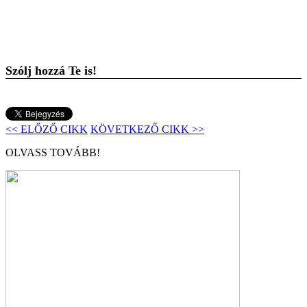
Szólj hozzá Te is!
<< ELŐZŐ CIKK
KÖVETKEZŐ CIKK >>
OLVASS TOVÁBB!