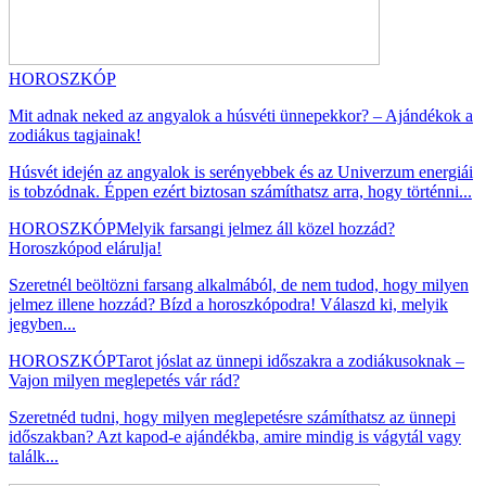
HOROSZKÓP
Mit adnak neked az angyalok a húsvéti ünnepekkor? – Ajándékok a
zodiákus tagjainak!
Húsvét idején az angyalok is serényebbek és az Univerzum energiái
is tobzódnak. Éppen ezért biztosan számíthatsz arra, hogy történni...
HOROSZKÓP
Melyik farsangi jelmez áll közel hozzád?
Horoszkópod elárulja!
Szeretnél beöltözni farsang alkalmából, de nem tudod, hogy milyen
jelmez illene hozzád? Bízd a horoszkópodra! Válaszd ki, melyik
jegyben...
HOROSZKÓP
Tarot jóslat az ünnepi időszakra a zodiákusoknak –
Vajon milyen meglepetés vár rád?
Szeretnéd tudni, hogy milyen meglepetésre számíthatsz az ünnepi
időszakban? Azt kapod-e ajándékba, amire mindig is vágytál vagy
találk...