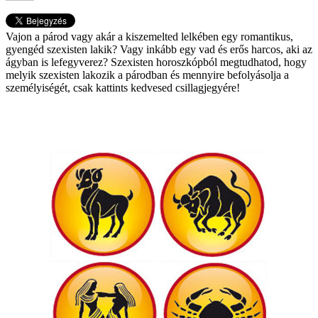
Vajon a párod vagy akár a kiszemelted lelkében egy romantikus,
gyengéd szexisten lakik? Vagy inkább egy vad és erős harcos, aki az
ágyban is lefegyverez? Szexisten horoszkópból megtudhatod, hogy
melyik szexisten lakozik a párodban és mennyire befolyásolja a
személyiségét, csak kattints kedvesed csillagjegyére!