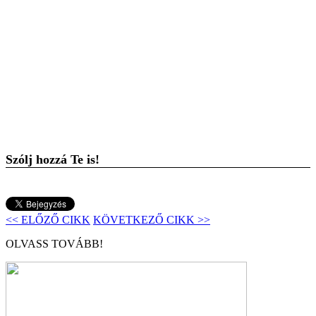
Szólj hozzá Te is!
<< ELŐZŐ CIKK
KÖVETKEZŐ CIKK >>
OLVASS TOVÁBB!