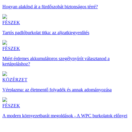
Hogyan alakítsd át a fürdőszobát biztonságos térré?
FÉSZEK
Tartós padlóburkolat titka: az aljzatkiegyenlítés
FÉSZEK
Miért érdemes akkumulátoros szegélynyírót választanod a
kertápoláshoz?
KÖZÉRZET
Vérplazma: az életmentő folyadék és annak adományozása
FÉSZEK
A modern környezetbarát megoldások - A WPC burkolatok előnyei