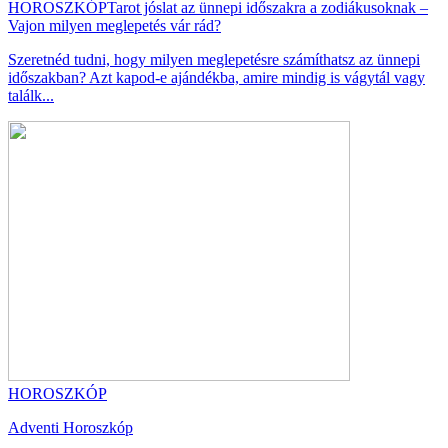
HOROSZKÓP
Tarot jóslat az ünnepi időszakra a zodiákusoknak –
Vajon milyen meglepetés vár rád?
Szeretnéd tudni, hogy milyen meglepetésre számíthatsz az ünnepi
időszakban? Azt kapod-e ajándékba, amire mindig is vágytál vagy
találk...
HOROSZKÓP
Adventi Horoszkóp