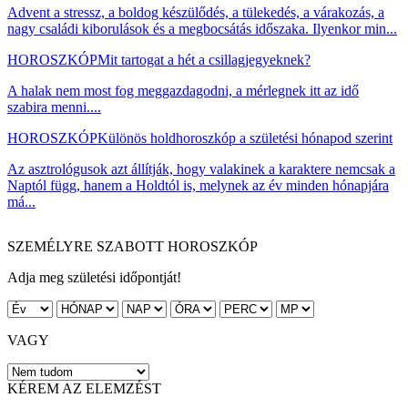
Advent a stressz, a boldog készülődés, a tülekedés, a várakozás, a
nagy családi kiborulások és a megbocsátás időszaka. Ilyenkor min...
HOROSZKÓP
Mit tartogat a hét a csillagjegyeknek?
A halak nem most fog meggazdagodni, a mérlegnek itt az idő
szabira menni....
HOROSZKÓP
Különös holdhoroszkóp a születési hónapod szerint
Az asztrológusok azt állítják, hogy valakinek a karaktere nemcsak a
Naptól függ, hanem a Holdtól is, melynek az év minden hónapjára
má...
SZEMÉLYRE SZABOTT HOROSZKÓP
Adja meg születési időpontját!
VAGY
KÉREM AZ ELEMZÉST