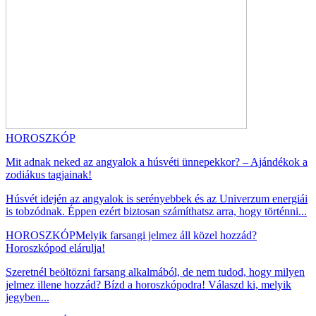
HOROSZKÓP
Mit adnak neked az angyalok a húsvéti ünnepekkor? – Ajándékok a
zodiákus tagjainak!
Húsvét idején az angyalok is serényebbek és az Univerzum energiái
is tobzódnak. Éppen ezért biztosan számíthatsz arra, hogy történni...
HOROSZKÓP
Melyik farsangi jelmez áll közel hozzád?
Horoszkópod elárulja!
Szeretnél beöltözni farsang alkalmából, de nem tudod, hogy milyen
jelmez illene hozzád? Bízd a horoszkópodra! Válaszd ki, melyik
jegyben...