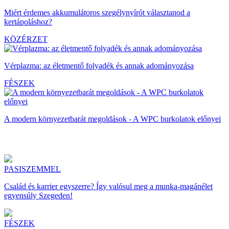
Miért érdemes akkumulátoros szegélynyírót választanod a
kertápoláshoz?
KÖZÉRZET
Vérplazma: az életmentő folyadék és annak adományozása
FÉSZEK
A modern környezetbarát megoldások - A WPC burkolatok előnyei
PASISZEMMEL
Család és karrier egyszerre? Így valósul meg a munka-magánélet
egyensúly Szegeden!
FÉSZEK