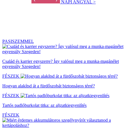
NAPI ANGYAL >
PASISZEMMEL
Család és karrier egyszerre? Így valósul meg a munka-magánélet
egyensúly Szegeden!
FÉSZEK
Hogyan alakítsd át a fürdőszobát biztonságos térré?
FÉSZEK
Tartós padlóburkolat titka: az aljzatkiegyenlítés
FÉSZEK