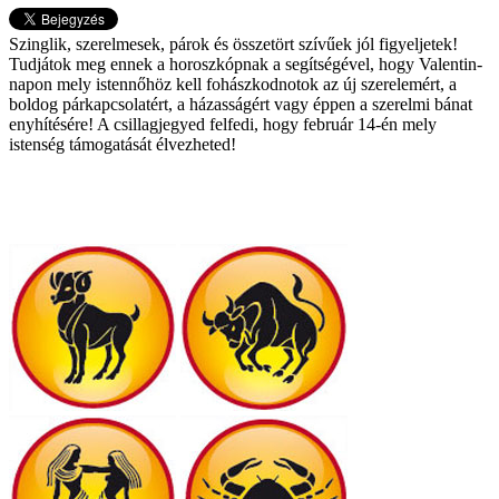
Szinglik, szerelmesek, párok és összetört szívűek jól figyeljetek!
Tudjátok meg ennek a horoszkópnak a segítségével, hogy Valentin-
napon mely istennőhöz kell fohászkodnotok az új szerelemért, a
boldog párkapcsolatért, a házasságért vagy éppen a szerelmi bánat
enyhítésére! A csillagjegyed felfedi, hogy február 14-én mely
istenség támogatását élvezheted!