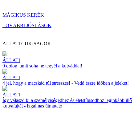
MÁGIKUS KERÉK
TOVÁBBI JÓSLÁSOK
ÁLLATI CUKISÁGOK
ÁLLATI
9 dolog, amit soha ne tegyél a kutyáddal!
ÁLLATI
4 jel, hogy a macskád túl stresszes! - Vedd észre időben a jeleket!
ÁLLATI
Így válaszd ki a személyiségedhez és életstílusodhoz leginkább illő
kutyafajtát - Izgalmas útmutató