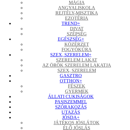
MÁGIA
ANGYALISKOLA
REJTÉLY-MISZTIKA
EZOTÉRIA
TREND
+
DIVAT
SZÉPSÉG
EGÉSZSÉG
+
KÖZÉRZET
FOGYÓKÚRA
SZEX, SZERELEM
+
SZERELEM LAKAT
AZ ÖRÖK SZERELEM LAKATJA
SZEX, SZERELEM
GASZTRO
OTTHON
+
FÉSZEK
GYERMEK
ÁLLATI CUKISÁGOK
PASISZEMMEL
SZÓRAKOZÁS
UTAZÁS
JÓSDA
+
JÁTÉKOS JÓSLÁTOK
ÉLŐ JÓSLÁS