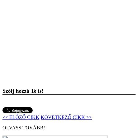
Szólj hozzá Te is!
<< ELŐZŐ CIKK
KÖVETKEZŐ CIKK >>
OLVASS TOVÁBB!