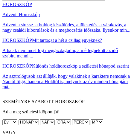
HOROSZKÓP
Adventi Horoszkóp
Advent a stressz, a boldog készülődés, a tülekedés, a várakozás, a
nagy családi kiborulások és a megbocsátás időszaka. Ilyenkor min...
HOROSZKÓP
Mit tartogat a hét a csillagjegyeknek?
A halak nem most fog meggazdagodni, a mérlegnek itt az idő
szabira menni....
HOROSZKÓP
Különös holdhoroszkóp a születési hónapod szerint
Az asztrológusok azt állítják, hogy valakinek a karaktere nemcsak a
Naptól függ, hanem a Holdtól is, melynek az év minden hónapjára
má...
SZEMÉLYRE SZABOTT HOROSZKÓP
Adja meg születési időpontját!
VAGY