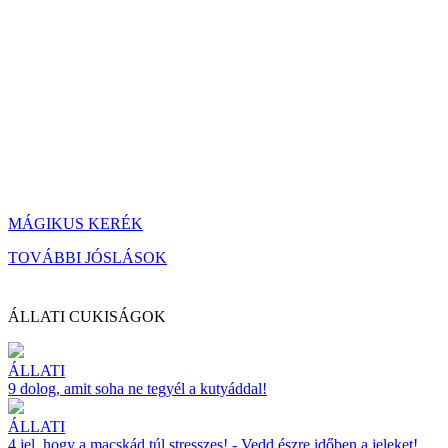
MÁGIKUS KERÉK
TOVÁBBI JÓSLÁSOK
ÁLLATI CUKISÁGOK
ÁLLATI
9 dolog, amit soha ne tegyél a kutyáddal!
ÁLLATI
4 jel, hogy a macskád túl stresszes! - Vedd észre időben a jeleket!