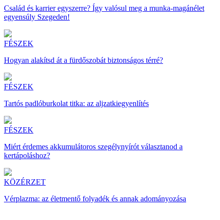
Család és karrier egyszerre? Így valósul meg a munka-magánélet
egyensúly Szegeden!
FÉSZEK
Hogyan alakítsd át a fürdőszobát biztonságos térré?
FÉSZEK
Tartós padlóburkolat titka: az aljzatkiegyenlítés
FÉSZEK
Miért érdemes akkumulátoros szegélynyírót választanod a
kertápoláshoz?
KÖZÉRZET
Vérplazma: az életmentő folyadék és annak adományozása