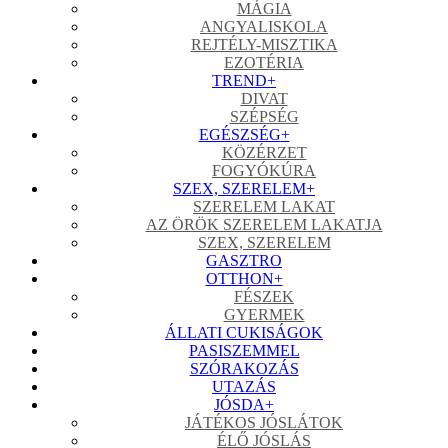
MÁGIA
ANGYALISKOLA
REJTÉLY-MISZTIKA
EZOTÉRIA
TREND
+
DIVAT
SZÉPSÉG
EGÉSZSÉG
+
KÖZÉRZET
FOGYÓKÚRA
SZEX, SZERELEM
+
SZERELEM LAKAT
AZ ÖRÖK SZERELEM LAKATJA
SZEX, SZERELEM
GASZTRO
OTTHON
+
FÉSZEK
GYERMEK
ÁLLATI CUKISÁGOK
PASISZEMMEL
SZÓRAKOZÁS
UTAZÁS
JÓSDA
+
JÁTÉKOS JÓSLÁTOK
ÉLŐ JÓSLÁS