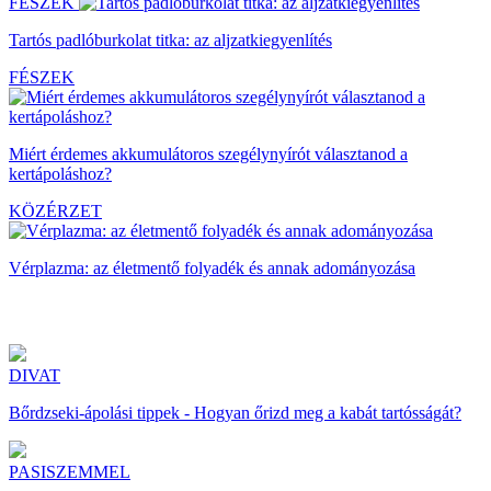
FÉSZEK
Tartós padlóburkolat titka: az aljzatkiegyenlítés
FÉSZEK
Miért érdemes akkumulátoros szegélynyírót választanod a
kertápoláshoz?
KÖZÉRZET
Vérplazma: az életmentő folyadék és annak adományozása
DIVAT
Bőrdzseki-ápolási tippek - Hogyan őrizd meg a kabát tartósságát?
PASISZEMMEL