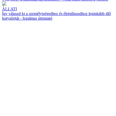
ÁLLATI
Így válaszd ki a személyiségedhez és életstílusodhoz leginkább illő
kutyafajtát - Izgalmas útmutató