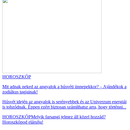
HOROSZKÓP
Mit adnak neked az angyalok a húsvéti ünnepekkor? – Ajándékok a
zodiákus tagjainak!
Húsvét idején az angyalok is serényebbek és az Univerzum energiái
is tobzódnak. Éppen ezért biztosan számíthatsz arra, hogy történni...
HOROSZKÓP
Melyik farsangi jelmez áll közel hozzád?
Horoszkópod elárulja!