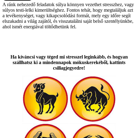
A ránk nehezedő feladatok súlya könnyen vezethet stresszhez, vagy
súlyos testi-lelki kimerültséghez. Fontos tehát, hogy megtaláljuk azt
a tevékenységet, vagy kikapcsolódási formát, mely egy időre segít
elszakadni a világ zajától, és visszatalálni saját belső szentélyünkbe,
ahol ismét energiával töltődhetünk fel.
Ha kíváncsi vagy téged mi stresszel leginkább, és hogyan
szállhatsz ki a mindennapok mókuskerekébő
l, kattints
csillagjegyedre!