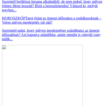
Szeretnél beöltözni farsang alkalmából, de nem tudod, hogy milyen
jelmez illene hozzád? Bízd a horoszkópodra! Válaszd ki, melyik
jegyben...
HOROSZKÓP
Tarot jóslat az ünnepi időszakra a zodiákusoknak –
Vajon milyen meglepetés vár rád?
Szeretnéd tudni, hogy milyen meglepetésre számíthatsz az ünnepi
időszakban? Azt kapod-e ajándékba, amire mindig is vágytál vagy
találk...