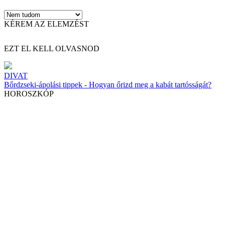
KÉREM AZ ELEMZÉST
EZT EL KELL OLVASNOD
DIVAT
Bőrdzseki-ápolási tippek - Hogyan őrizd meg a kabát tartósságát?
HOROSZKÓP