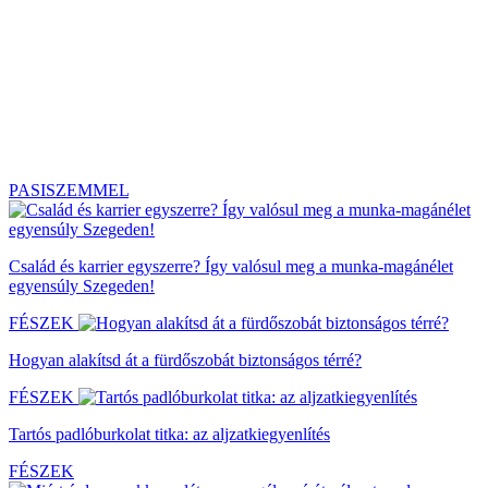
PASISZEMMEL
Család és karrier egyszerre? Így valósul meg a munka-magánélet
egyensúly Szegeden!
FÉSZEK
Hogyan alakítsd át a fürdőszobát biztonságos térré?
FÉSZEK
Tartós padlóburkolat titka: az aljzatkiegyenlítés
FÉSZEK