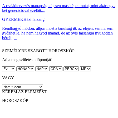
A családtervezés manapság teljesen más képet mutat, mint akár egy-
két generációval ezelőtt....
GYERMEK
Házi farsang
Rendhagyó módon, álljon most a tanulság itt, az elején: semmi sem
győzhet le, ha nem hagyod magad, de az ovis farsangra nyugodtan
bérelj j...
SZEMÉLYRE SZABOTT HOROSZKÓP
Adja meg születési időpontját!
VAGY
KÉREM AZ ELEMZÉST
HOROSZKÓP