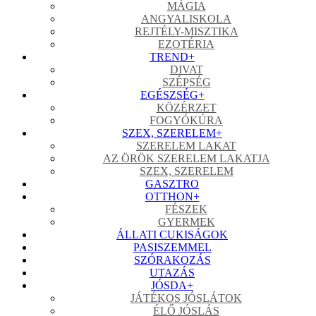
MÁGIA
ANGYALISKOLA
REJTÉLY-MISZTIKA
EZOTÉRIA
TREND
+
DIVAT
SZÉPSÉG
EGÉSZSÉG
+
KÖZÉRZET
FOGYÓKÚRA
SZEX, SZERELEM
+
SZERELEM LAKAT
AZ ÖRÖK SZERELEM LAKATJA
SZEX, SZERELEM
GASZTRO
OTTHON
+
FÉSZEK
GYERMEK
ÁLLATI CUKISÁGOK
PASISZEMMEL
SZÓRAKOZÁS
UTAZÁS
JÓSDA
+
JÁTÉKOS JÓSLÁTOK
ÉLŐ JÓSLÁS