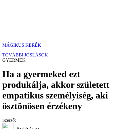
MÁGIKUS KERÉK
TOVÁBBI JÓSLÁSOK
GYERMEK
Ha a gyermeked ezt
produkálja, akkor született
empatikus személyiség, aki
ösztönösen érzékeny
Szerző:
Szabó Anna