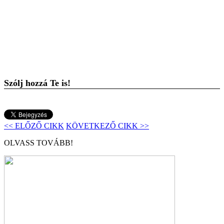
Szólj hozzá Te is!
<< ELŐZŐ CIKK
KÖVETKEZŐ CIKK >>
OLVASS TOVÁBB!