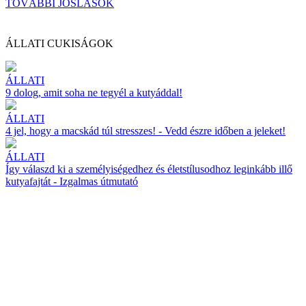
TOVÁBBI JÓSLÁSOK
ÁLLATI CUKISÁGOK
ÁLLATI
9 dolog, amit soha ne tegyél a kutyáddal!
ÁLLATI
4 jel, hogy a macskád túl stresszes! - Vedd észre időben a jeleket!
ÁLLATI
Így válaszd ki a személyiségedhez és életstílusodhoz leginkább illő
kutyafajtát - Izgalmas útmutató