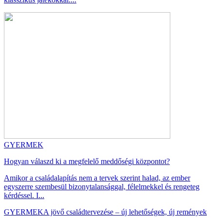
GYERMEK
Hogyan válaszd ki a megfelelő meddőségi központot?
Amikor a családalapítás nem a tervek szerint halad, az ember
egyszerre szembesül bizonytalansággal, félelmekkel és rengeteg
kérdéssel. I...
GYERMEK
A jövő családtervezése – új lehetőségek, új remények