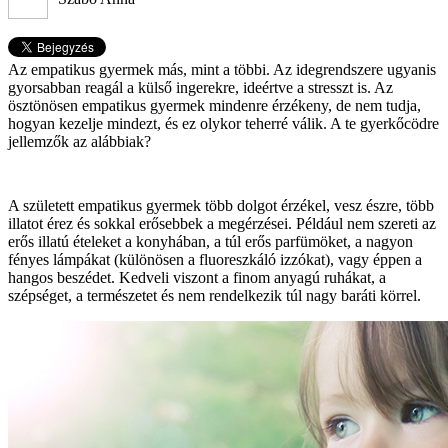
Az empatikus gyermek más, mint a többi. Az idegrendszere ugyanis
gyorsabban reagál a külső ingerekre, ideértve a stresszt is. Az
ösztönösen empatikus gyermek mindenre érzékeny, de nem tudja,
hogyan kezelje mindezt, és ez olykor teherré válik. A te gyerkőcödre
jellemzők az alábbiak?
A született empatikus gyermek több dolgot érzékel, vesz észre, több
illatot érez és sokkal erősebbek a megérzései. Például nem szereti az
erős illatú ételeket a konyhában, a túl erős parfümöket, a nagyon
fényes lámpákat (különösen a fluoreszkáló izzókat), vagy éppen a
hangos beszédet. Kedveli viszont a finom anyagú ruhákat, a
szépséget, a természetet és nem rendelkezik túl nagy baráti körrel.