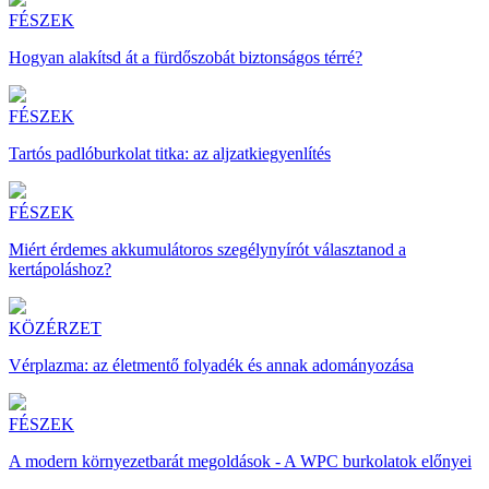
FÉSZEK
Hogyan alakítsd át a fürdőszobát biztonságos térré?
FÉSZEK
Tartós padlóburkolat titka: az aljzatkiegyenlítés
FÉSZEK
Miért érdemes akkumulátoros szegélynyírót választanod a
kertápoláshoz?
KÖZÉRZET
Vérplazma: az életmentő folyadék és annak adományozása
FÉSZEK
A modern környezetbarát megoldások - A WPC burkolatok előnyei