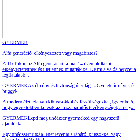
GYERMEK
Alfa generáció: elkényeztetett vagy magabiztos?
A TikTokon az Alfa generációt, a mai 14 éven aluliakat
elkényeztetettnek és illetlennek mutatják be. De mi a valós helyzet a
legfiatalabb...
GYERMEK
Az élmény és biztonság új világa - Gyerekjárművek és
buggyk
A modern élet tele van kihívásokkal és feszültségekkel, így érthető,
hogy egyre többen keresik azt a szabadidős tevékenységet, amely...
GYERMEK
Lepd meg tinédzser gyermeked egy nagyszerű
ajándékkal
Egy tinédzsert ritkán lehet levenni a lábáról plüssökkel vagy
klasszikus játékokkal....