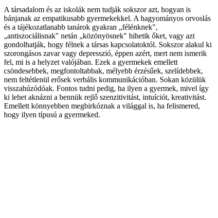
A társadalom és az iskolák nem tudják sokszor azt, hogyan is
bánjanak az empatikusabb gyermekekkel. A hagyományos orvoslás
és a tájékozatlanabb tanárok gyakran „félénknek",
„antiszociálisnak" netán „közönyösnek" hihetik őket, vagy azt
gondolhatják, hogy félnek a társas kapcsolatoktól. Sokszor alakul ki
szorongásos zavar vagy depresszió, éppen azért, mert nem ismerik
fel, mi is a helyzet valójában. Ezek a gyermekek emellett
csöndesebbek, megfontoltabbak, mélyebb érzésűek, szelídebbek,
nem feltétlenül erősek verbális kommunikációban. Sokan közülük
visszahúzódóak. Fontos tudni pedig, ha ilyen a gyermek, mivel így
ki lehet aknázni a bennük rejlő szenzitivitást, intuíciót, kreativitást.
Emellett könnyebben megbirkóznak a világgal is, ha felismered,
hogy ilyen típusú a gyermeked.