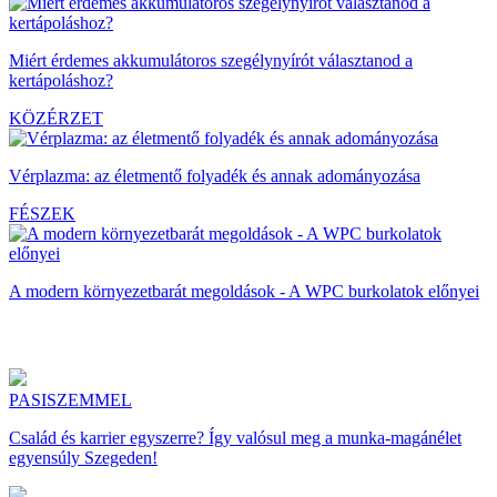
Miért érdemes akkumulátoros szegélynyírót választanod a
kertápoláshoz?
KÖZÉRZET
Vérplazma: az életmentő folyadék és annak adományozása
FÉSZEK
A modern környezetbarát megoldások - A WPC burkolatok előnyei
PASISZEMMEL
Család és karrier egyszerre? Így valósul meg a munka-magánélet
egyensúly Szegeden!