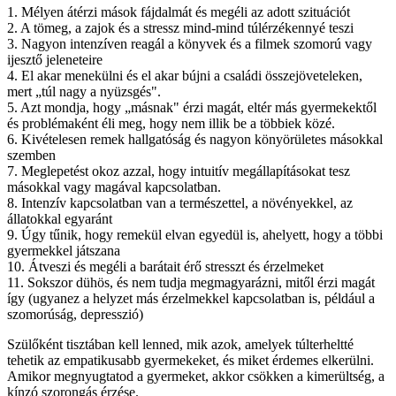
1. Mélyen átérzi mások fájdalmát és megéli az adott szituációt
2. A tömeg, a zajok és a stressz mind-mind túlérzékennyé teszi
3. Nagyon intenzíven reagál a könyvek és a filmek szomorú vagy
ijesztő jeleneteire
4. El akar menekülni és el akar bújni a családi összejöveteleken,
mert „túl nagy a nyüzsgés".
5. Azt mondja, hogy „másnak" érzi magát, eltér más gyermekektől
és problémaként éli meg, hogy nem illik be a többiek közé.
6. Kivételesen remek hallgatóság és nagyon könyörületes másokkal
szemben
7. Meglepetést okoz azzal, hogy intuitív megállapításokat tesz
másokkal vagy magával kapcsolatban.
8. Intenzív kapcsolatban van a természettel, a növényekkel, az
állatokkal egyaránt
9. Úgy tűnik, hogy remekül elvan egyedül is, ahelyett, hogy a többi
gyermekkel játszana
10. Átveszi és megéli a barátait érő stresszt és érzelmeket
11. Sokszor dühös, és nem tudja megmagyarázni, mitől érzi magát
így (ugyanez a helyzet más érzelmekkel kapcsolatban is, például a
szomorúság, depresszió)
Szülőként tisztában kell lenned, mik azok, amelyek túlterheltté
tehetik az empatikusabb gyermekeket, és miket érdemes elkerülni.
Amikor megnyugtatod a gyermeket, akkor csökken a kimerültség, a
kínzó szorongás érzése.