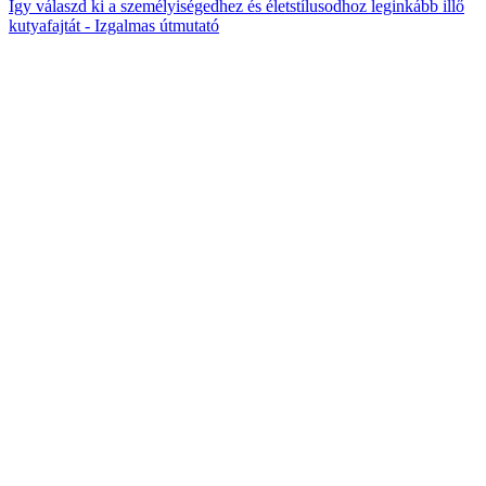
Így válaszd ki a személyiségedhez és életstílusodhoz leginkább illő
kutyafajtát - Izgalmas útmutató