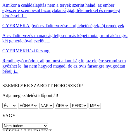
Amikor a családalapítás nem a tervek szerint halad, az ember
egyszerre szembesül bizonytalansággal, félelmekkel és rengeteg
kérdéssel. I...
GYERMEK
A jövő családtervezése – új lehetőségek, új remények
A családtervezés manapság teljesen más képet mutat, mint akár egy-
két generációval ezelőtt....
GYERMEK
Házi farsang
Rendhagyó módon, álljon most a tanulság itt, az elején: semmi sem
győzhet le, ha nem hagyod magad, de az ovis farsangra nyugodtan
bérelj j...
SZEMÉLYRE SZABOTT HOROSZKÓP
Adja meg születési időpontját!
VAGY