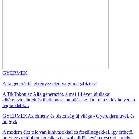
GYERMEK
Alfa generáció: elkényeztetett vagy magabiztos?
A TikTokon az Alfa generációt, a mai 14 éven aluliakat
elkényeztetettnek és illetlennek mutatják be. De mi a valós helyzet a
legfiatalabb...
GYERMEK
Az élmény és biztonság új világa - Gyerekjárművek és
buggyk
A modern élet tele van kihívásokkal és feszültségekkel, így érthető,
hogy egyre többen keresik azt a szabadidős tevékenységet, amely...