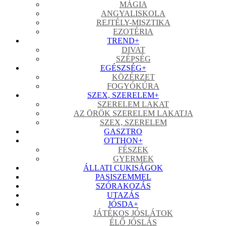
MÁGIA
ANGYALISKOLA
REJTÉLY-MISZTIKA
EZOTÉRIA
TREND
+
DIVAT
SZÉPSÉG
EGÉSZSÉG
+
KÖZÉRZET
FOGYÓKÚRA
SZEX, SZERELEM
+
SZERELEM LAKAT
AZ ÖRÖK SZERELEM LAKATJA
SZEX, SZERELEM
GASZTRO
OTTHON
+
FÉSZEK
GYERMEK
ÁLLATI CUKISÁGOK
PASISZEMMEL
SZÓRAKOZÁS
UTAZÁS
JÓSDA
+
JÁTÉKOS JÓSLÁTOK
ÉLŐ JÓSLÁS