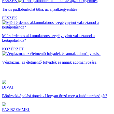
FÉSZEK
Tartós padlóburkolat titka: az aljzatkiegyenlítés
FÉSZEK
Miért érdemes akkumulátoros szegélynyírót választanod a
kertápoláshoz?
KÖZÉRZET
Vérplazma: az életmentő folyadék és annak adományozása
DIVAT
Bőrdzseki-ápolási tippek - Hogyan őrizd meg a kabát tartósságát?
PASISZEMMEL