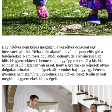
Egy hétéves nem képes megtiltani a veszélyes dolgokat egy
ötévesnek például. Néha talán akaratán kívül, de pont elősegíti a
történéseket. Nem rosszindulatból, dehogy, de a kíváncsiság az
idősebb gyermekben is benne van, hogy épp mit csinál a kisebb.
Minden szülő tisztában van azzal, hogy a gyermekek képesek olyan
dolgokat csinálni, amitől égnek áll az ember haja, így egy hétéves
gyermek nem számít felügyeletnek egy ötéves fölött. Reálisan kell
megítélni a gyermekek képességeit.