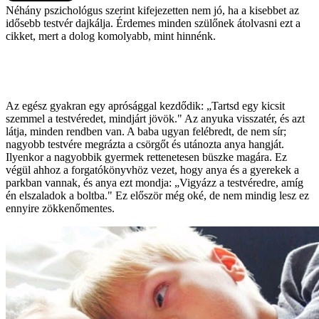
Néhány pszichológus szerint kifejezetten nem jó, ha a kisebbet az
idősebb testvér dajkálja. Érdemes minden szülőnek átolvasni ezt a
cikket, mert a dolog komolyabb, mint hinnénk.
Az egész gyakran egy aprósággal kezdődik: „Tartsd egy kicsit
szemmel a testvéredet, mindjárt jövök." Az anyuka visszatér, és azt
látja, minden rendben van. A baba ugyan felébredt, de nem sír;
nagyobb testvére megrázta a csörgőt és utánozta anya hangját.
Ilyenkor a nagyobbik gyermek rettenetesen büszke magára. Ez
végül ahhoz a forgatókönyvhöz vezet, hogy anya és a gyerekek a
parkban vannak, és anya ezt mondja: „Vigyázz a testvéredre, amíg
én elszaladok a boltba." Ez először még oké, de nem mindig lesz ez
ennyire zökkenőmentes.