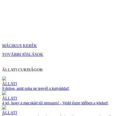
MÁGIKUS KERÉK
TOVÁBBI JÓSLÁSOK
ÁLLATI CUKISÁGOK
ÁLLATI
9 dolog, amit soha ne tegyél a kutyáddal!
ÁLLATI
4 jel, hogy a macskád túl stresszes! - Vedd észre időben a jeleket!
ÁLLATI