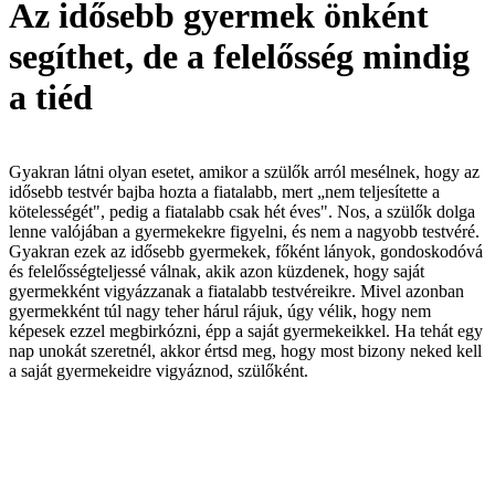
Az idősebb gyermek önként
segíthet, de a felelősség mindig
a tiéd
Gyakran látni olyan esetet, amikor a szülők arról mesélnek, hogy az
idősebb testvér bajba hozta a fiatalabb, mert „nem teljesítette a
kötelességét", pedig a fiatalabb csak hét éves". Nos, a szülők dolga
lenne valójában a gyermekekre figyelni, és nem a nagyobb testvéré.
Gyakran ezek az idősebb gyermekek, főként lányok, gondoskodóvá
és felelősségteljessé válnak, akik azon küzdenek, hogy saját
gyermekként vigyázzanak a fiatalabb testvéreikre. Mivel azonban
gyermekként túl nagy teher hárul rájuk, úgy vélik, hogy nem
képesek ezzel megbirkózni, épp a saját gyermekeikkel. Ha tehát egy
nap unokát szeretnél, akkor értsd meg, hogy most bizony neked kell
a saját gyermekeidre vigyáznod, szülőként.