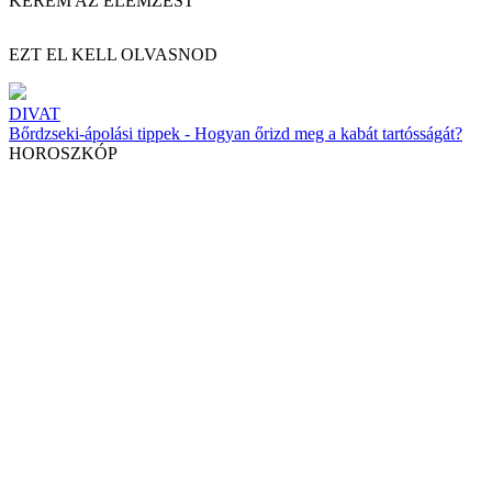
KÉREM AZ ELEMZÉST
EZT EL KELL OLVASNOD
DIVAT
Bőrdzseki-ápolási tippek - Hogyan őrizd meg a kabát tartósságát?
HOROSZKÓP