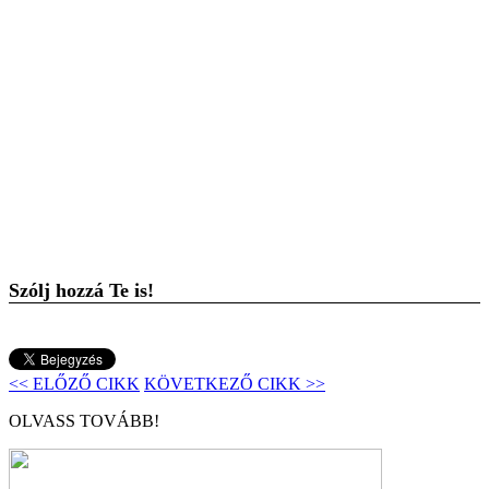
Szólj hozzá Te is!
<< ELŐZŐ CIKK
KÖVETKEZŐ CIKK >>
OLVASS TOVÁBB!