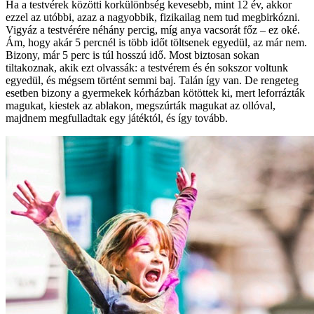
Ha a testvérek közötti korkülönbség kevesebb, mint 12 év, akkor
ezzel az utóbbi, azaz a nagyobbik, fizikailag nem tud megbirkózni.
Vigyáz a testvérére néhány percig, míg anya vacsorát főz – ez oké.
Ám, hogy akár 5 percnél is több időt töltsenek egyedül, az már nem.
Bizony, már 5 perc is túl hosszú idő. Most biztosan sokan
tiltakoznak, akik ezt olvassák: a testvérem és én sokszor voltunk
egyedül, és mégsem történt semmi baj. Talán így van. De rengeteg
esetben bizony a gyermekek kórházban kötöttek ki, mert leforrázták
magukat, kiestek az ablakon, megszúrták magukat az ollóval,
majdnem megfulladtak egy játéktól, és így tovább.