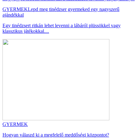
GYERMEK
Lepd meg tinédzser gyermeked egy nagyszerű
ajándékkal
Egy tinédzsert ritkán lehet levenni a lábáról plüssökkel vagy
klasszikus játékokkal....
GYERMEK
Hogyan válaszd ki a megfelelő meddőségi központot?