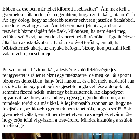
Ebben az esetben már lehet kiforrott „bébiszitter". Ám meg kell a
gyermekkel állapodni, és megemlíteni, hogy ezért akár „jutalom" jár.
Az egy dolog, hogy az idősebb testvér szívesen játszik a fiatalabbal,
ameddig, és ahogy akar. Ám teljesen mást jelent az, amikor a
testvérük biztonságáért felelősek, különösen, ha nem érteti meg
velük a szülő ezt, hanem lelkiismeret nélkül ráerőlteti. Egy tinédzser
általában az iskolával és a barátai körével törődik, emiatt, ha
bébiszitternek akarja az anyuka befogni, bizony kompenzálni kell
valamivel a „kiesett idejét".
Persze, mint a házimunkát, a testvérre való felelősségteljes
felügyeletet is rá lehet bízni egy tinédzserre, de meg kell állapodni
bizonyos dolgokban: hány órát naponta, és a hét mely napjairól van
szó. Ez talán egy picit egészségesebb megközelítése a dolgoknak,
semmint fizetni nekik, mint egy bébiszitternek. Az alaphelyzet
ugyanis itt az, hogy a család egy egység, egyedülálló unió, ahol
mindenki törődik a másikkal. A legfontosabb azonban az, hogy ne
felejtsük el, az idősebb gyermek nem tehet róla, hogy a szülő több
gyermeket vállalt, emiatt nem lehet elvenni az idejét és elvárni tőle,
hogy erőn felül vigyázzon a testvéreire. Mindez kizárólag a szülők
felelőssége.