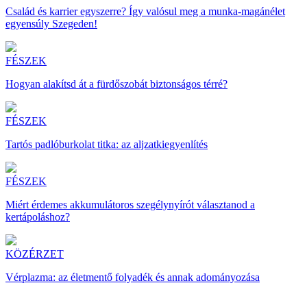
Család és karrier egyszerre? Így valósul meg a munka-magánélet
egyensúly Szegeden!
FÉSZEK
Hogyan alakítsd át a fürdőszobát biztonságos térré?
FÉSZEK
Tartós padlóburkolat titka: az aljzatkiegyenlítés
FÉSZEK
Miért érdemes akkumulátoros szegélynyírót választanod a
kertápoláshoz?
KÖZÉRZET
Vérplazma: az életmentő folyadék és annak adományozása