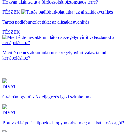
Hogyan alakítsd át a fürdőszobát biztonságos térré?
FÉSZEK
Tartós padlóburkolat titka: az aljzatkiegyenlítés
FÉSZEK
Miért érdemes akkumulátoros szegélynyírót választanod a
kertápoláshoz?
DIVAT
Gyémánt gyűrű - Az eljegyzés igazi szimbóluma
DIVAT
Bőrdzseki-ápolási tippek - Hogyan őrizd meg a kabát tartósságát?