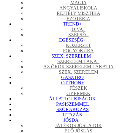
MÁGIA
ANGYALISKOLA
REJTÉLY-MISZTIKA
EZOTÉRIA
TREND
+
DIVAT
SZÉPSÉG
EGÉSZSÉG
+
KÖZÉRZET
FOGYÓKÚRA
SZEX, SZERELEM
+
SZERELEM LAKAT
AZ ÖRÖK SZERELEM LAKATJA
SZEX, SZERELEM
GASZTRO
OTTHON
+
FÉSZEK
GYERMEK
ÁLLATI CUKISÁGOK
PASISZEMMEL
SZÓRAKOZÁS
UTAZÁS
JÓSDA
+
JÁTÉKOS JÓSLÁTOK
ÉLŐ JÓSLÁS