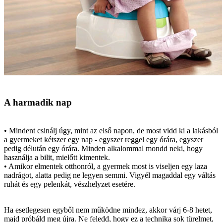
A harmadik nap
• Mindent csinálj úgy, mint az első napon, de most vidd ki a lakásból
a gyermeket kétszer egy nap - egyszer reggel egy órára, egyszer
pedig délután egy órára. Minden alkalommal mondd neki, hogy
használja a bilit, mielőtt kimentek.
• Amikor elmentek otthonról, a gyermek most is viseljen egy laza
nadrágot, alatta pedig ne legyen semmi. Vigyél magaddal egy váltás
ruhát és egy pelenkát, vészhelyzet esetére.
Ha esetlegesen egyből nem működne mindez, akkor várj 6-8 hetet,
majd próbáld meg újra. Ne feledd, hogy ez a technika sok türelmet,