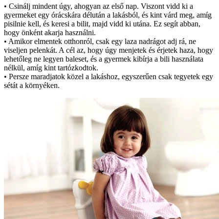
• Csinálj mindent úgy, ahogyan az első nap. Viszont vidd ki a
gyermeket egy órácskára délután a lakásból, és kint várd meg, amíg
pisilnie kell, és keresi a bilit, majd vidd ki utána. Ez segít abban,
hogy önként akarja használni.
• Amikor elmentek otthonról, csak egy laza nadrágot adj rá, ne
viseljen pelenkát. A cél az, hogy úgy menjetek és érjetek haza, hogy
lehetőleg ne legyen baleset, és a gyermek kibírja a bili használata
nélkül, amíg kint tartózkodtok.
• Persze maradjatok közel a lakáshoz, egyszerűen csak tegyetek egy
sétát a környéken.