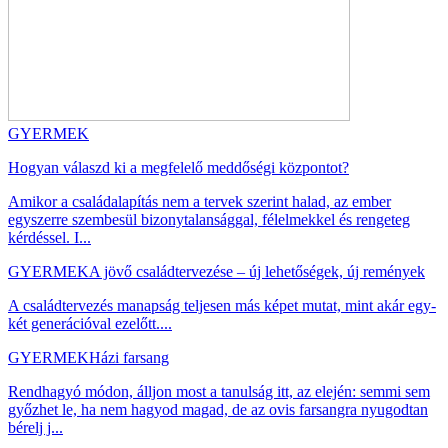
GYERMEK
Hogyan válaszd ki a megfelelő meddőségi központot?
Amikor a családalapítás nem a tervek szerint halad, az ember
egyszerre szembesül bizonytalansággal, félelmekkel és rengeteg
kérdéssel. I...
GYERMEK
A jövő családtervezése – új lehetőségek, új remények
A családtervezés manapság teljesen más képet mutat, mint akár egy-
két generációval ezelőtt....
GYERMEK
Házi farsang
Rendhagyó módon, álljon most a tanulság itt, az elején: semmi sem
győzhet le, ha nem hagyod magad, de az ovis farsangra nyugodtan
bérelj j...