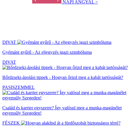
NAPI ANGYAL >
DIVAT
Gyémánt gyűrű - Az eljegyzés igazi szimbóluma
DIVAT
Bőrdzseki-ápolási tippek - Hogyan őrizd meg a kabát tartósságát?
PASISZEMMEL
Család és karrier egyszerre? Így valósul meg a munka-magánélet
egyensúly Szegeden!
FÉSZEK