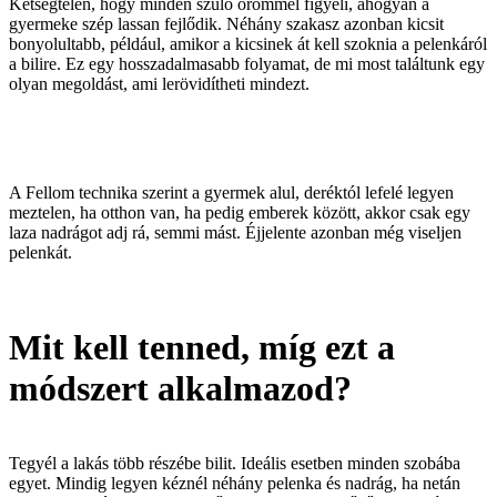
Kétségtelen, hogy minden szülő örömmel figyeli, ahogyan a
gyermeke szép lassan fejlődik. Néhány szakasz azonban kicsit
bonyolultabb, például, amikor a kicsinek át kell szoknia a pelenkáról
a bilire. Ez egy hosszadalmasabb folyamat, de mi most találtunk egy
olyan megoldást, ami lerövidítheti mindezt.
A Fellom technika szerint a gyermek alul, deréktól lefelé legyen
meztelen, ha otthon van, ha pedig emberek között, akkor csak egy
laza nadrágot adj rá, semmi mást. Éjjelente azonban még viseljen
pelenkát.
Mit kell tenned, míg ezt a
módszert alkalmazod?
Tegyél a lakás több részébe bilit. Ideális esetben minden szobába
egyet. Mindig legyen kéznél néhány pelenka és nadrág, ha netán