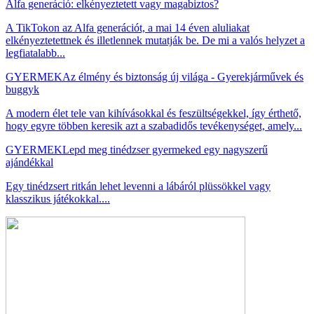
Alfa generáció: elkényeztetett vagy magabiztos?
A TikTokon az Alfa generációt, a mai 14 éven aluliakat
elkényeztetettnek és illetlennek mutatják be. De mi a valós helyzet a
legfiatalabb...
GYERMEK
Az élmény és biztonság új világa - Gyerekjárművek és
buggyk
A modern élet tele van kihívásokkal és feszültségekkel, így érthető,
hogy egyre többen keresik azt a szabadidős tevékenységet, amely...
GYERMEK
Lepd meg tinédzser gyermeked egy nagyszerű
ajándékkal
Egy tinédzsert ritkán lehet levenni a lábáról plüssökkel vagy
klasszikus játékokkal....