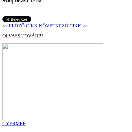
Szólj hozzá Te is!
<< ELŐZŐ CIKK
KÖVETKEZŐ CIKK >>
OLVASS TOVÁBB!
GYERMEK