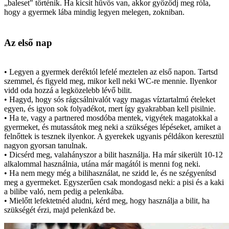
„baleset" történik. Ha kicsit hűvös van, akkor győződj meg róla,
hogy a gyermek lába mindig legyen melegen, zokniban.
Az első nap
• Legyen a gyermek deréktól lefelé meztelen az első napon. Tartsd
szemmel, és figyeld meg, mikor kell neki WC-re mennie. Ilyenkor
vidd oda hozzá a legközelebb lévő bilit.
• Hagyd, hogy sós rágcsálnivalót vagy magas víztartalmú ételeket
egyen, és igyon sok folyadékot, mert így gyakrabban kell pisilnie.
• Ha te, vagy a partnered mosdóba mentek, vigyétek magatokkal a
gyermeket, és mutassátok meg neki a szükséges lépéseket, amiket a
felnőttek is tesznek ilyenkor. A gyerekek ugyanis példákon keresztül
nagyon gyorsan tanulnak.
• Dicsérd meg, valahányszor a bilit használja. Ha már sikerült 10-12
alkalommal használnia, utána már magától is menni fog neki.
• Ha nem megy még a bilihasználat, ne szidd le, és ne szégyenítsd
meg a gyermeket. Egyszerűen csak mondogasd neki: a pisi és a kaki
a bilibe való, nem pedig a pelenkába.
• Mielőtt lefektetnéd aludni, kérd meg, hogy használja a bilit, ha
szükségét érzi, majd pelenkázd be.