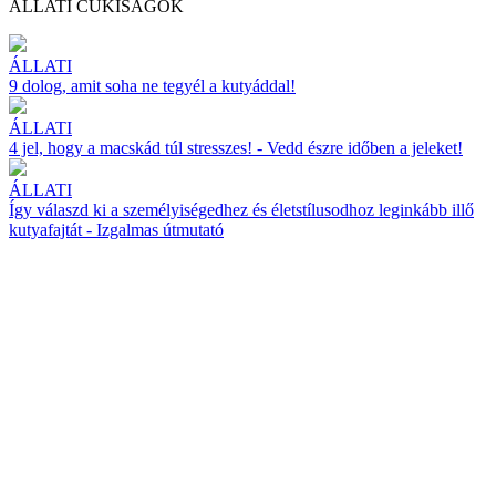
ÁLLATI CUKISÁGOK
ÁLLATI
9 dolog, amit soha ne tegyél a kutyáddal!
ÁLLATI
4 jel, hogy a macskád túl stresszes! - Vedd észre időben a jeleket!
ÁLLATI
Így válaszd ki a személyiségedhez és életstílusodhoz leginkább illő
kutyafajtát - Izgalmas útmutató