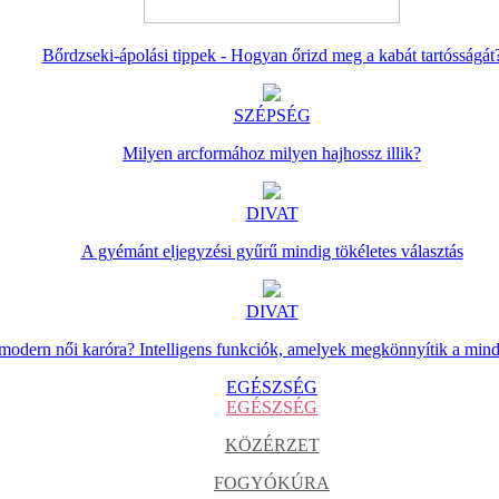
Bőrdzseki-ápolási tippek - Hogyan őrizd meg a kabát tartósságát
SZÉPSÉG
Milyen arcformához milyen hajhossz illik?
DIVAT
A gyémánt eljegyzési gyűrű mindig tökéletes választás
DIVAT
 modern női karóra? Intelligens funkciók, amelyek megkönnyítik a min
EGÉSZSÉG
EGÉSZSÉG
KÖZÉRZET
FOGYÓKÚRA