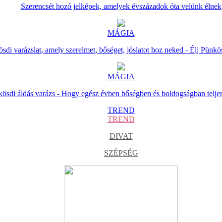
Szerencsét hozó jelképek, amelyek évszázadok óta velünk élnek
MÁGIA
sdi varázslat, amely szerelmet, bőséget, jóslatot hoz neked - Élj Pünkö
MÁGIA
ösdi áldás varázs - Hogy egész évben bőségben és boldogságban telje
TREND
TREND
DIVAT
SZÉPSÉG