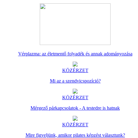
Vérplazma: az életmentő folyadék és annak adományozása
KÖZÉRZET
Mi az a szendvicspozíció?
KÖZÉRZET
Mérgező párkapcsolatok - A testedre is hatnak
KÖZÉRZET
Mire figyeljünk, amikor pilates képzést választunk?