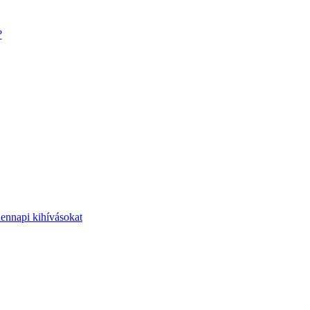
?
dennapi kihívásokat