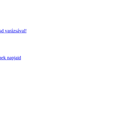
sd varázsával!
nek napjaid