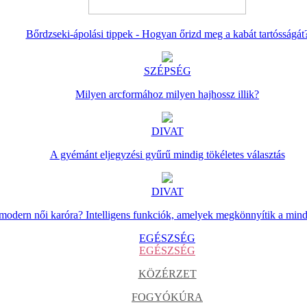
Bőrdzseki-ápolási tippek - Hogyan őrizd meg a kabát tartósságát
SZÉPSÉG
Milyen arcformához milyen hajhossz illik?
DIVAT
A gyémánt eljegyzési gyűrű mindig tökéletes választás
DIVAT
 modern női karóra? Intelligens funkciók, amelyek megkönnyítik a min
EGÉSZSÉG
EGÉSZSÉG
KÖZÉRZET
FOGYÓKÚRA