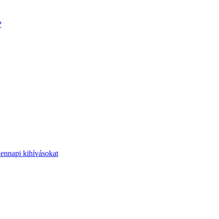
?
dennapi kihívásokat