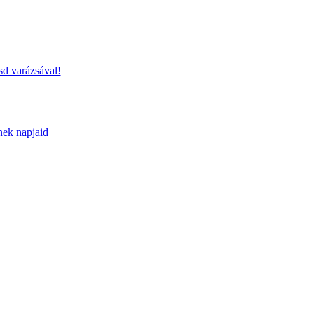
sd varázsával!
nek napjaid