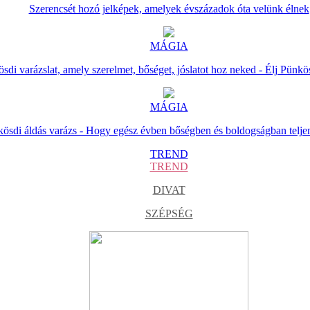
Szerencsét hozó jelképek, amelyek évszázadok óta velünk élnek
MÁGIA
sdi varázslat, amely szerelmet, bőséget, jóslatot hoz neked - Élj Pünkö
MÁGIA
ösdi áldás varázs - Hogy egész évben bőségben és boldogságban telje
TREND
TREND
DIVAT
SZÉPSÉG