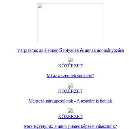
Vérplazma: az életmentő folyadék és annak adományozása
KÖZÉRZET
Mi az a szendvicspozíció?
KÖZÉRZET
Mérgező párkapcsolatok - A testedre is hatnak
KÖZÉRZET
Mire figyeljünk, amikor pilates képzést választunk?