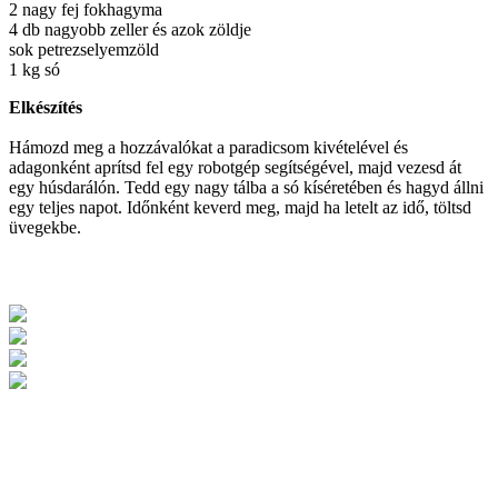
2 nagy fej fokhagyma
4 db nagyobb zeller és azok zöldje
sok petrezselyemzöld
1 kg só
Elkészítés
Hámozd meg a hozzávalókat a paradicsom kivételével és
adagonként aprítsd fel egy robotgép segítségével, majd vezesd át
egy húsdarálón. Tedd egy nagy tálba a só kíséretében és hagyd állni
egy teljes napot. Időnként keverd meg, majd ha letelt az idő, töltsd
üvegekbe.