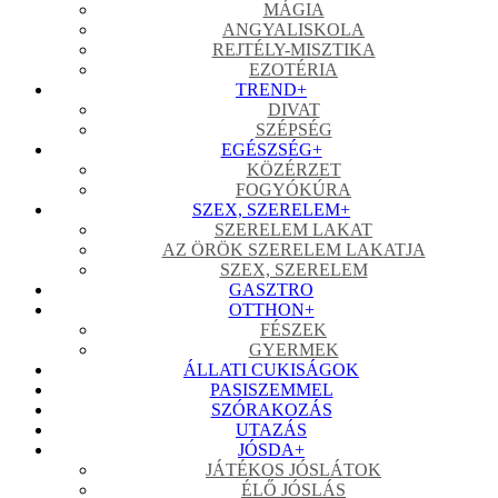
MÁGIA
ANGYALISKOLA
REJTÉLY-MISZTIKA
EZOTÉRIA
TREND
+
DIVAT
SZÉPSÉG
EGÉSZSÉG
+
KÖZÉRZET
FOGYÓKÚRA
SZEX, SZERELEM
+
SZERELEM LAKAT
AZ ÖRÖK SZERELEM LAKATJA
SZEX, SZERELEM
GASZTRO
OTTHON
+
FÉSZEK
GYERMEK
ÁLLATI CUKISÁGOK
PASISZEMMEL
SZÓRAKOZÁS
UTAZÁS
JÓSDA
+
JÁTÉKOS JÓSLÁTOK
ÉLŐ JÓSLÁS