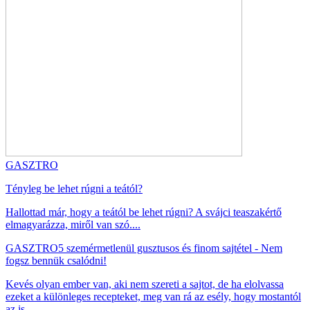
GASZTRO
Tényleg be lehet rúgni a teától?
Hallottad már, hogy a teától be lehet rúgni? A svájci teaszakértő
elmagyarázza, miről van szó....
GASZTRO
5 szemérmetlenül gusztusos és finom sajtétel - Nem
fogsz bennük csalódni!
Kevés olyan ember van, aki nem szereti a sajtot, de ha elolvassa
ezeket a különleges recepteket, meg van rá az esély, hogy mostantól
az is ...