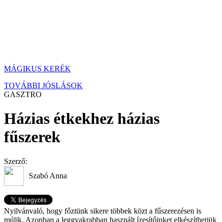
MÁGIKUS KERÉK
TOVÁBBI JÓSLÁSOK
GASZTRO
Házias étkekhez házias
fűszerek
Szerző:
Szabó Anna
Nyilvánvaló, hogy főztünk sikere többek közt a fűszerezésen is
múlik. Azonban a leggyakrabban használt ízesítőinket elkészíthetjük