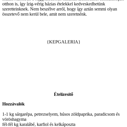
otthon is, így ízig-vérig házias ételekkel kedveskedhetünk
szeretteinknek. Nem beszélve arról, hogy így aztán semmi olyan
összetevő nem kerül bele, amit nem szeretnénk.
{KEPGALERIA}
Ételízesítő
Hozzávalók
1-1 kg sárgarépa, petrezselyem, húsos zöldpaprika, paradicsom és
vöröshagyma
fél-fél kg karalábé, karfiol és kelkáposzta