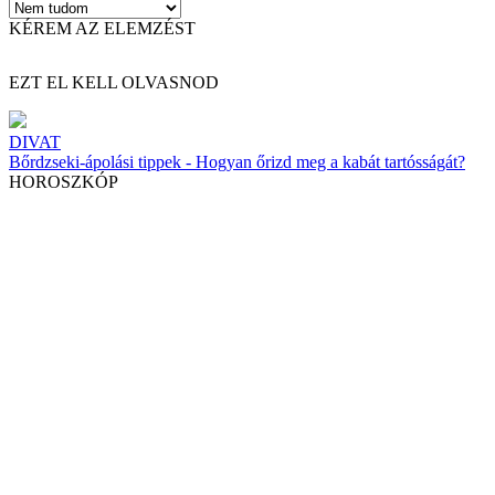
KÉREM AZ ELEMZÉST
EZT EL KELL OLVASNOD
DIVAT
Bőrdzseki-ápolási tippek - Hogyan őrizd meg a kabát tartósságát?
HOROSZKÓP