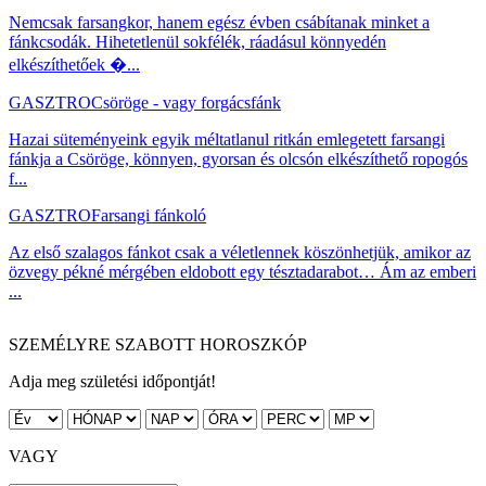
Nemcsak farsangkor, hanem egész évben csábítanak minket a
fánkcsodák. Hihetetlenül sokfélék, ráadásul könnyedén
elkészíthetőek �...
GASZTRO
Csöröge - vagy forgácsfánk
Hazai süteményeink egyik méltatlanul ritkán emlegetett farsangi
fánkja a Csöröge, könnyen, gyorsan és olcsón elkészíthető ropogós
f...
GASZTRO
Farsangi fánkoló
Az első szalagos fánkot csak a véletlennek köszönhetjük, amikor az
özvegy pékné mérgében eldobott egy tésztadarabot… Ám az emberi
...
SZEMÉLYRE SZABOTT HOROSZKÓP
Adja meg születési időpontját!
VAGY