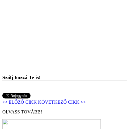
Szólj hozzá Te is!
<< ELŐZŐ CIKK
KÖVETKEZŐ CIKK >>
OLVASS TOVÁBB!