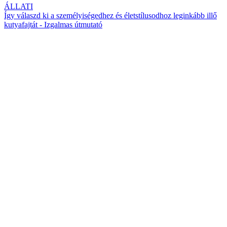
ÁLLATI
Így válaszd ki a személyiségedhez és életstílusodhoz leginkább illő
kutyafajtát - Izgalmas útmutató