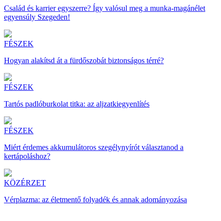
Család és karrier egyszerre? Így valósul meg a munka-magánélet
egyensúly Szegeden!
FÉSZEK
Hogyan alakítsd át a fürdőszobát biztonságos térré?
FÉSZEK
Tartós padlóburkolat titka: az aljzatkiegyenlítés
FÉSZEK
Miért érdemes akkumulátoros szegélynyírót választanod a
kertápoláshoz?
KÖZÉRZET
Vérplazma: az életmentő folyadék és annak adományozása