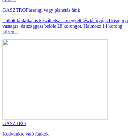
GASZTRO
Farsangi vagy planétás fánk
Töltött fánkokat is készíthetsz: a megkelt tésztát nyújtsd kisujjnyi
vastagra, és szaggass belőle 28 korongot. Halmozz 14 korong
közep...
GASZTRO
Kedvünkre való fánkok