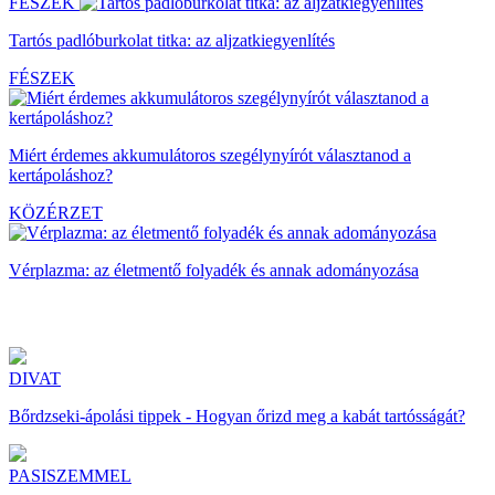
FÉSZEK
Tartós padlóburkolat titka: az aljzatkiegyenlítés
FÉSZEK
Miért érdemes akkumulátoros szegélynyírót választanod a
kertápoláshoz?
KÖZÉRZET
Vérplazma: az életmentő folyadék és annak adományozása
DIVAT
Bőrdzseki-ápolási tippek - Hogyan őrizd meg a kabát tartósságát?
PASISZEMMEL