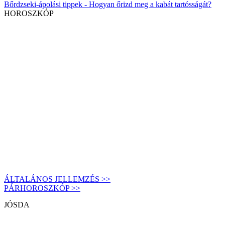
Bőrdzseki-ápolási tippek - Hogyan őrizd meg a kabát tartósságát?
HOROSZKÓP
ÁLTALÁNOS JELLEMZÉS >>
PÁRHOROSZKÓP >>
JÓSDA