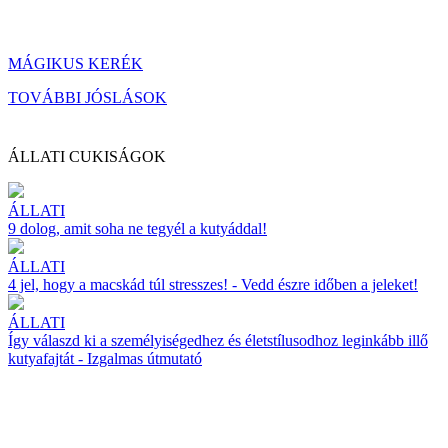
MÁGIKUS KERÉK
TOVÁBBI JÓSLÁSOK
ÁLLATI CUKISÁGOK
ÁLLATI
9 dolog, amit soha ne tegyél a kutyáddal!
ÁLLATI
4 jel, hogy a macskád túl stresszes! - Vedd észre időben a jeleket!
ÁLLATI
Így válaszd ki a személyiségedhez és életstílusodhoz leginkább illő
kutyafajtát - Izgalmas útmutató