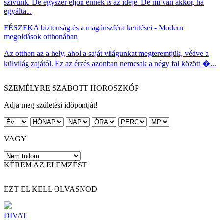
szívünk. De egyszer eljön ennek is az ideje. De mi van akkor, ha
egyálta...
FÉSZEK
A biztonság és a magánszféra kerítései - Modern
megoldások otthonában
Az otthon az a hely, ahol a saját világunkat megteremtjük, védve a
külvilág zajától. Ez az érzés azonban nemcsak a négy fal között �...
SZEMÉLYRE SZABOTT HOROSZKÓP
Adja meg születési időpontját!
VAGY
KÉREM AZ ELEMZÉST
EZT EL KELL OLVASNOD
DIVAT