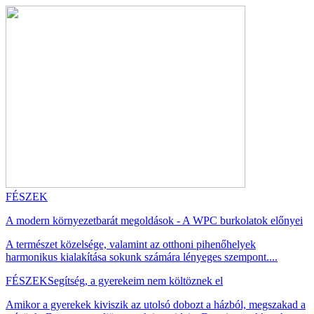
FÉSZEK
A modern környezetbarát megoldások - A WPC burkolatok előnyei
A természet közelsége, valamint az otthoni pihenőhelyek
harmonikus kialakítása sokunk számára lényeges szempont....
FÉSZEK
Segítség, a gyerekeim nem költöznek el
Amikor a gyerekek kiviszik az utolsó dobozt a házból, megszakad a