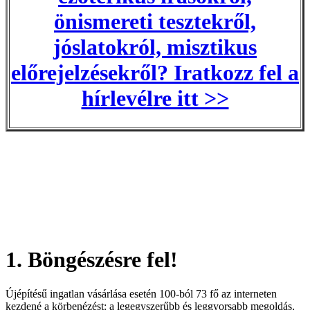
önismereti tesztekről,
jóslatokról, misztikus
előrejelzésekről? Iratkozz fel a
hírlevélre itt >>
1. Böngészésre fel!
Újépítésű ingatlan vásárlása esetén 100-ból 73 fő az interneten
kezdené a körbenézést: a legegyszerűbb és leggyorsabb megoldás,