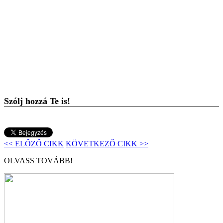
Szólj hozzá Te is!
<< ELŐZŐ CIKK
KÖVETKEZŐ CIKK >>
OLVASS TOVÁBB!