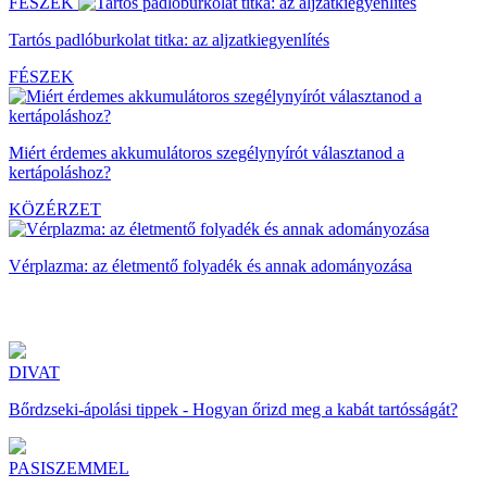
FÉSZEK
Tartós padlóburkolat titka: az aljzatkiegyenlítés
FÉSZEK
Miért érdemes akkumulátoros szegélynyírót választanod a
kertápoláshoz?
KÖZÉRZET
Vérplazma: az életmentő folyadék és annak adományozása
DIVAT
Bőrdzseki-ápolási tippek - Hogyan őrizd meg a kabát tartósságát?
PASISZEMMEL