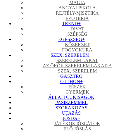
MÁGIA
ANGYALISKOLA
REJTÉLY-MISZTIKA
EZOTÉRIA
TREND
+
DIVAT
SZÉPSÉG
EGÉSZSÉG
+
KÖZÉRZET
FOGYÓKÚRA
SZEX, SZERELEM
+
SZERELEM LAKAT
AZ ÖRÖK SZERELEM LAKATJA
SZEX, SZERELEM
GASZTRO
OTTHON
+
FÉSZEK
GYERMEK
ÁLLATI CUKISÁGOK
PASISZEMMEL
SZÓRAKOZÁS
UTAZÁS
JÓSDA
+
JÁTÉKOS JÓSLÁTOK
ÉLŐ JÓSLÁS