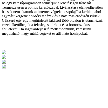
ha egy keresőprogramban felmérjük a lehetőségek tárházát.
Természetesen a pontos keresőszavak kiválasztása elengedhetetlen –
hacsak nem akarunk az internet végtelen csapdájába kerülni, ahol
egymást kergetik a vidéki faházak és a hatalmas erdőszéli kúriák.
Célszerű egy-egy meghirdetett lakásról több oldalon is utánanézni,
ezzel elkerülhetjük a felesleges köröket és a horrorisztikus
épületeket. Ha ingatlanfejlesztő mellett döntünk, keressünk
megbízható, nagy múltú cégeket és átlátható honlapokat.