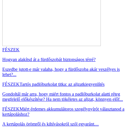
FÉSZEK
Hogyan alakítsd át a fürdőszobát biztonságos térré?
Eszedbe jutott-e már valaha, hogy a fürdőszoba akár veszélyes is
lehet?...
FÉSZEK
Tartós padlóburkolat titka: az aljzatkiegyenlítés
Gondoltál már arra, hogy miért fontos a padlóburkolat alatti réteg
megfelelő előkészítése? Ha nem tökéletes az aljzat, könnyen előf...
FÉSZEK
Miért érdemes akkumulátoros szegélynyírót választanod a
kertápoláshoz?
A kertápolás örömről és kihívásokról szól egyaránt....