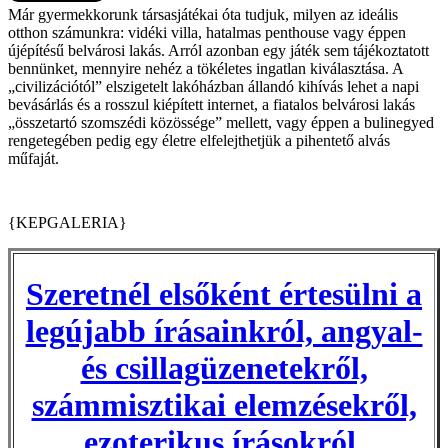
Már gyermekkorunk társasjátékai óta tudjuk, milyen az ideális
otthon számunkra: vidéki villa, hatalmas penthouse vagy éppen
újépítésű belvárosi lakás. Arról azonban egy játék sem tájékoztatott
bennünket, mennyire nehéz a tökéletes ingatlan kiválasztása. A
„civilizációtól” elszigetelt lakóházban állandó kihívás lehet a napi
bevásárlás és a rosszul kiépített internet, a fiatalos belvárosi lakás
„összetartó szomszédi közössége” mellett, vagy éppen a bulinegyed
rengetegében pedig egy életre elfelejthetjük a pihentető alvás
műfaját.
{KEPGALERIA}
Szeretnél elsőként értesülni a
legújabb írásainkról, angyal-
és csillagüzenetekről,
számmisztikai elemzésekről,
ezoterikus írásokról,