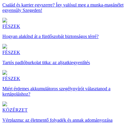
Család és karrier egyszerre? Így valósul meg a munka-magánélet
egyensúly Szegeden!
FÉSZEK
Hogyan alakítsd át a fürdőszobát biztonságos térré?
FÉSZEK
Tartós padlóburkolat titka: az aljzatkiegyenlítés
FÉSZEK
Miért érdemes akkumulátoros szegélynyírót választanod a
kertápoláshoz?
KÖZÉRZET
Vérplazma: az életmentő folyadék és annak adományozása