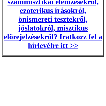
számmisztikai elemzésekről,
ezoterikus írásokról,
önismereti tesztekről,
jóslatokról, misztikus
előrejelzésekről? Iratkozz fel a
hírlevélre itt >>