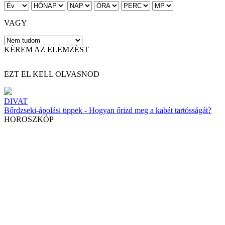
VAGY
KÉREM AZ ELEMZÉST
EZT EL KELL OLVASNOD
DIVAT
Bőrdzseki-ápolási tippek - Hogyan őrizd meg a kabát tartósságát?
HOROSZKÓP