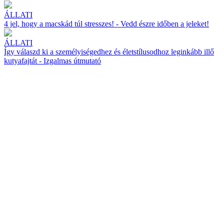
ÁLLATI
4 jel, hogy a macskád túl stresszes! - Vedd észre időben a jeleket!
ÁLLATI
Így válaszd ki a személyiségedhez és életstílusodhoz leginkább illő
kutyafajtát - Izgalmas útmutató