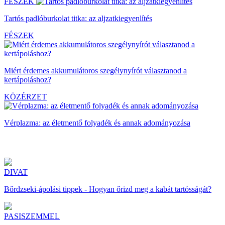
FÉSZEK
Tartós padlóburkolat titka: az aljzatkiegyenlítés
FÉSZEK
Miért érdemes akkumulátoros szegélynyírót választanod a
kertápoláshoz?
KÖZÉRZET
Vérplazma: az életmentő folyadék és annak adományozása
DIVAT
Bőrdzseki-ápolási tippek - Hogyan őrizd meg a kabát tartósságát?
PASISZEMMEL