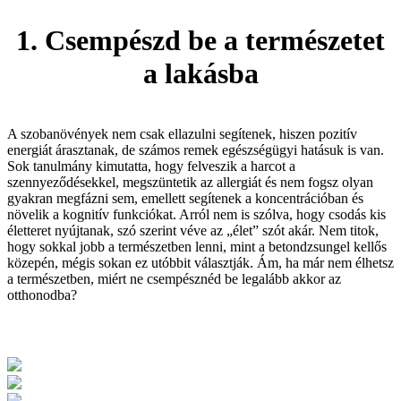
1. Csempészd be a természetet
a lakásba
A szobanövények nem csak ellazulni segítenek, hiszen pozitív
energiát árasztanak, de számos remek egészségügyi hatásuk is van.
Sok tanulmány kimutatta, hogy felveszik a harcot a
szennyeződésekkel, megszüntetik az allergiát és nem fogsz olyan
gyakran megfázni sem, emellett segítenek a koncentrációban és
növelik a kognitív funkciókat. Arról nem is szólva, hogy csodás kis
életteret nyújtanak, szó szerint véve az „élet” szót akár. Nem titok,
hogy sokkal jobb a természetben lenni, mint a betondzsungel kellős
közepén, mégis sokan ez utóbbit választják. Ám, ha már nem élhetsz
a természetben, miért ne csempésznéd be legalább akkor az
otthonodba?