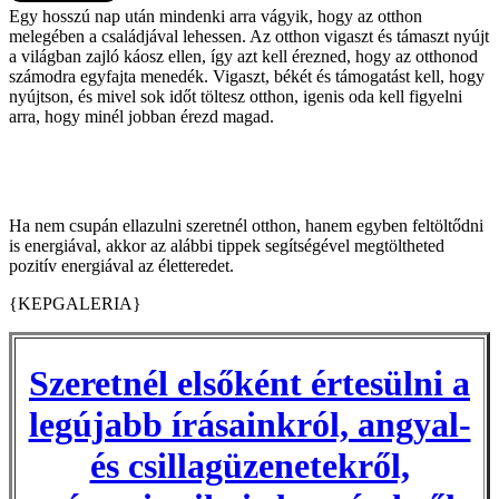
Egy hosszú nap után mindenki arra vágyik, hogy az otthon
melegében a családjával lehessen. Az otthon vigaszt és támaszt nyújt
a világban zajló káosz ellen, így azt kell érezned, hogy az otthonod
számodra egyfajta menedék. Vigaszt, békét és támogatást kell, hogy
nyújtson, és mivel sok időt töltesz otthon, igenis oda kell figyelni
arra, hogy minél jobban érezd magad.
Ha nem csupán ellazulni szeretnél otthon, hanem egyben feltöltődni
is energiával, akkor az alábbi tippek segítségével megtöltheted
pozitív energiával az életteredet.
{KEPGALERIA}
Szeretnél elsőként értesülni a
legújabb írásainkról, angyal-
és csillagüzenetekről,