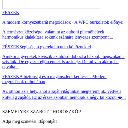
FÉSZEK
A modern környezetbarát megoldások - A WPC burkolatok előnyei
A természet közelsége, valamint az otthoni pihenőhelyek
harmonikus kialakítása sokunk számára lényeges szempont....
FÉSZEK
Segítség, a gyerekeim nem költöznek el
Amikor a gyerekek kiviszik az utolsó dobozt a házból, megszakad a
szívünk. De egyszer eljön ennek is az ideje. De mi van akkor, ha
egyálta...
FÉSZEK
A biztonság és a magánszféra kerítései - Modern
megoldások otthonában
Az otthon az a hely, ahol a saját világunkat megteremtjük, védve a
külvilág zajától. Ez az érzés azonban nemcsak a négy fal között �...
SZEMÉLYRE SZABOTT HOROSZKÓP
Adja meg születési időpontját!