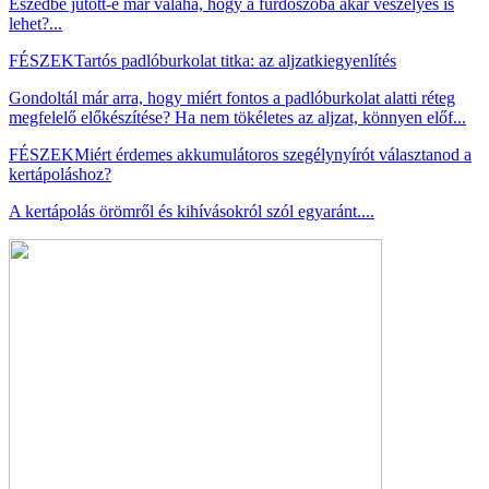
Eszedbe jutott-e már valaha, hogy a fürdőszoba akár veszélyes is
lehet?...
FÉSZEK
Tartós padlóburkolat titka: az aljzatkiegyenlítés
Gondoltál már arra, hogy miért fontos a padlóburkolat alatti réteg
megfelelő előkészítése? Ha nem tökéletes az aljzat, könnyen előf...
FÉSZEK
Miért érdemes akkumulátoros szegélynyírót választanod a
kertápoláshoz?
A kertápolás örömről és kihívásokról szól egyaránt....