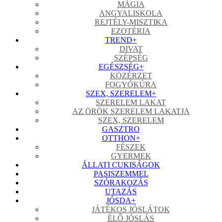
MÁGIA
ANGYALISKOLA
REJTÉLY-MISZTIKA
EZOTÉRIA
TREND
+
DIVAT
SZÉPSÉG
EGÉSZSÉG
+
KÖZÉRZET
FOGYÓKÚRA
SZEX, SZERELEM
+
SZERELEM LAKAT
AZ ÖRÖK SZERELEM LAKATJA
SZEX, SZERELEM
GASZTRO
OTTHON
+
FÉSZEK
GYERMEK
ÁLLATI CUKISÁGOK
PASISZEMMEL
SZÓRAKOZÁS
UTAZÁS
JÓSDA
+
JÁTÉKOS JÓSLÁTOK
ÉLŐ JÓSLÁS