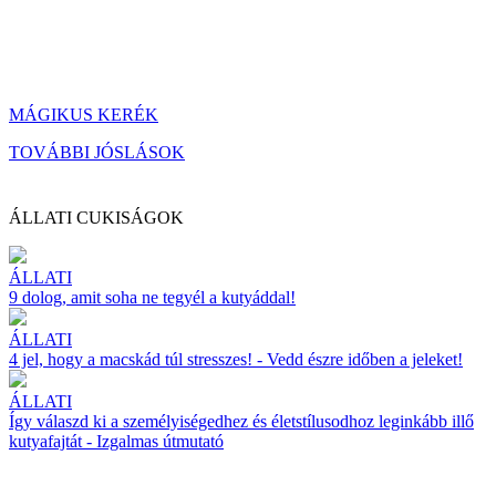
MÁGIKUS KERÉK
TOVÁBBI JÓSLÁSOK
ÁLLATI CUKISÁGOK
ÁLLATI
9 dolog, amit soha ne tegyél a kutyáddal!
ÁLLATI
4 jel, hogy a macskád túl stresszes! - Vedd észre időben a jeleket!
ÁLLATI
Így válaszd ki a személyiségedhez és életstílusodhoz leginkább illő
kutyafajtát - Izgalmas útmutató