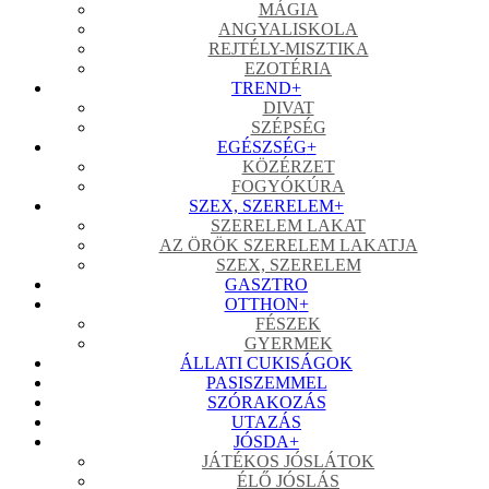
MÁGIA
ANGYALISKOLA
REJTÉLY-MISZTIKA
EZOTÉRIA
TREND
+
DIVAT
SZÉPSÉG
EGÉSZSÉG
+
KÖZÉRZET
FOGYÓKÚRA
SZEX, SZERELEM
+
SZERELEM LAKAT
AZ ÖRÖK SZERELEM LAKATJA
SZEX, SZERELEM
GASZTRO
OTTHON
+
FÉSZEK
GYERMEK
ÁLLATI CUKISÁGOK
PASISZEMMEL
SZÓRAKOZÁS
UTAZÁS
JÓSDA
+
JÁTÉKOS JÓSLÁTOK
ÉLŐ JÓSLÁS