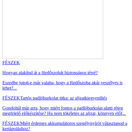
FÉSZEK
Hogyan alakítsd át a fürdőszobát biztonságos térré?
Eszedbe jutott-e már valaha, hogy a fürdőszoba akár veszélyes is
lehet?...
FÉSZEK
Tartós padlóburkolat titka: az aljzatkiegyenlítés
Gondoltál már arra, hogy miért fontos a padlóburkolat alatti réteg
megfelelő előkészítése? Ha nem tökéletes az aljzat, könnyen előf...
FÉSZEK
Miért érdemes akkumulátoros szegélynyírót választanod a
kertápoláshoz?