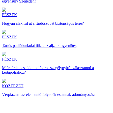
egyensúly Szegeden!
FÉSZEK
Hogyan alakítsd át a fürdőszobát biztonságos térré?
FÉSZEK
Tartós padlóburkolat titka: az aljzatkiegyenlítés
FÉSZEK
Miért érdemes akkumulátoros szegélynyírót választanod a
kertápoláshoz?
KÖZÉRZET
Vérplazma: az életmentő folyadék és annak adományozása