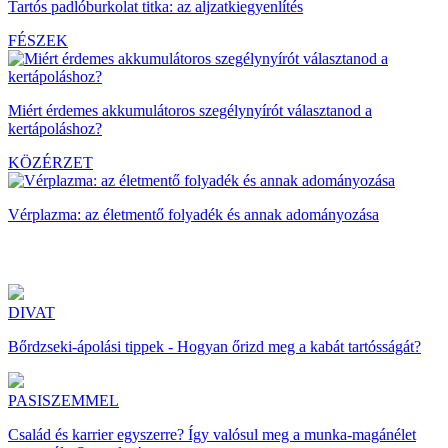
Tartós padlóburkolat titka: az aljzatkiegyenlítés
FÉSZEK
Miért érdemes akkumulátoros szegélynyírót választanod a
kertápoláshoz?
KÖZÉRZET
Vérplazma: az életmentő folyadék és annak adományozása
DIVAT
Bőrdzseki-ápolási tippek - Hogyan őrizd meg a kabát tartósságát?
PASISZEMMEL
Család és karrier egyszerre? Így valósul meg a munka-magánélet