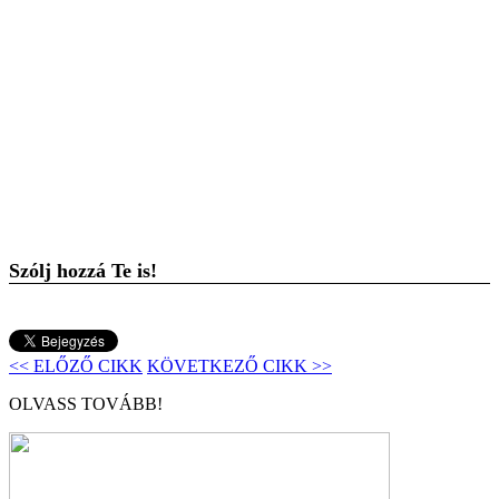
Szólj hozzá Te is!
<< ELŐZŐ CIKK
KÖVETKEZŐ CIKK >>
OLVASS TOVÁBB!