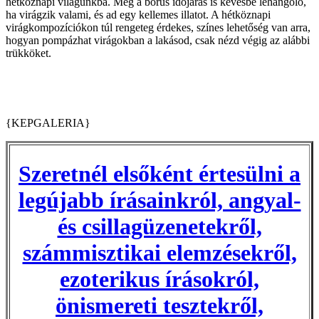
hétköznapi világunkba. Még a borús időjárás is kevésbé lehangoló,
ha virágzik valami, és ad egy kellemes illatot. A hétköznapi
virágkompozíciókon túl rengeteg érdekes, színes lehetőség van arra,
hogyan pompázhat virágokban a lakásod, csak nézd végig az alábbi
trükköket.
{KEPGALERIA}
Szeretnél elsőként értesülni a
legújabb írásainkról, angyal-
és csillagüzenetekről,
számmisztikai elemzésekről,
ezoterikus írásokról,
önismereti tesztekről,