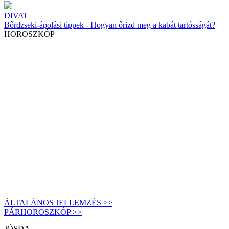
DIVAT
Bőrdzseki-ápolási tippek - Hogyan őrizd meg a kabát tartósságát?
HOROSZKÓP
ÁLTALÁNOS JELLEMZÉS >>
PÁRHOROSZKÓP >>
JÓSDA