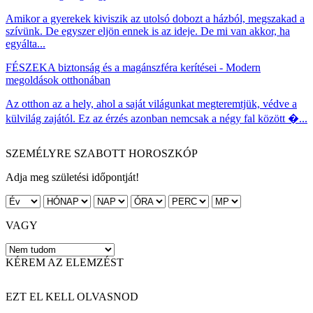
Amikor a gyerekek kiviszik az utolsó dobozt a házból, megszakad a
szívünk. De egyszer eljön ennek is az ideje. De mi van akkor, ha
egyálta...
FÉSZEK
A biztonság és a magánszféra kerítései - Modern
megoldások otthonában
Az otthon az a hely, ahol a saját világunkat megteremtjük, védve a
külvilág zajától. Ez az érzés azonban nemcsak a négy fal között �...
SZEMÉLYRE SZABOTT HOROSZKÓP
Adja meg születési időpontját!
VAGY
KÉREM AZ ELEMZÉST
EZT EL KELL OLVASNOD