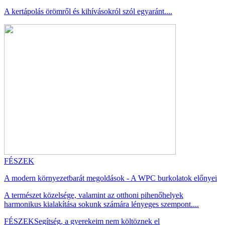
A kertápolás örömről és kihívásokról szól egyaránt....
FÉSZEK
A modern környezetbarát megoldások - A WPC burkolatok előnyei
A természet közelsége, valamint az otthoni pihenőhelyek
harmonikus kialakítása sokunk számára lényeges szempont....
FÉSZEK
Segítség, a gyerekeim nem költöznek el