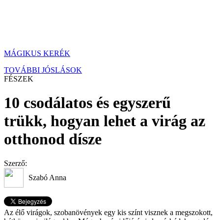
MÁGIKUS KERÉK
TOVÁBBI JÓSLÁSOK
FÉSZEK
10 csodálatos és egyszerű
trükk, hogyan lehet a virág az
otthonod dísze
Szerző:
Szabó Anna
Az élő virágok, szobanövények egy kis színt visznek a megszokott,