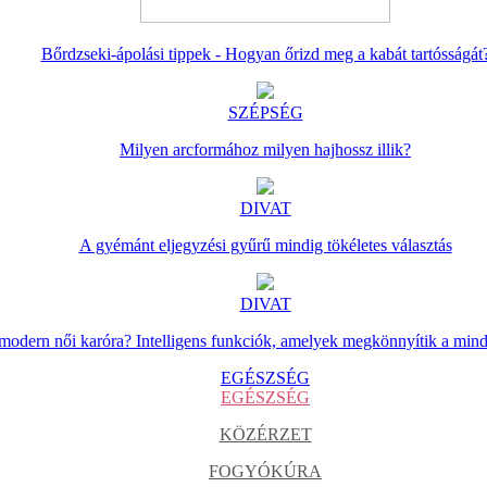
Bőrdzseki-ápolási tippek - Hogyan őrizd meg a kabát tartósságát
SZÉPSÉG
Milyen arcformához milyen hajhossz illik?
DIVAT
A gyémánt eljegyzési gyűrű mindig tökéletes választás
DIVAT
 modern női karóra? Intelligens funkciók, amelyek megkönnyítik a min
EGÉSZSÉG
EGÉSZSÉG
KÖZÉRZET
FOGYÓKÚRA