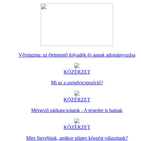
Vérplazma: az életmentő folyadék és annak adományozása
KÖZÉRZET
Mi az a szendvicspozíció?
KÖZÉRZET
Mérgező párkapcsolatok - A testedre is hatnak
KÖZÉRZET
Mire figyeljünk, amikor pilates képzést választunk?