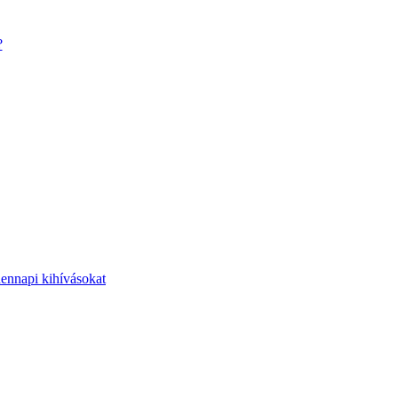
?
dennapi kihívásokat