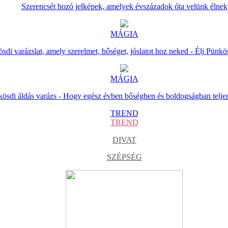
Szerencsét hozó jelképek, amelyek évszázadok óta velünk élnek
MÁGIA
sdi varázslat, amely szerelmet, bőséget, jóslatot hoz neked - Élj Pünkö
MÁGIA
ösdi áldás varázs - Hogy egész évben bőségben és boldogságban telje
TREND
TREND
DIVAT
SZÉPSÉG