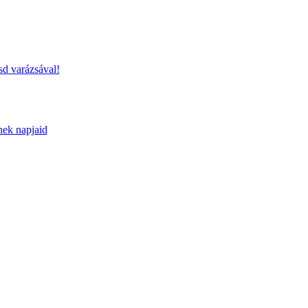
sd varázsával!
nek napjaid