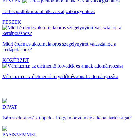
FÉSZEK
Tartós padlóburkolat titka: az aljzatkiegyenlítés
FÉSZEK
Miért érdemes akkumulátoros szegélynyírót választanod a
kertápoláshoz?
KÖZÉRZET
Vérplazma: az életmentő folyadék és annak adományozása
DIVAT
Bőrdzseki-ápolási tippek - Hogyan őrizd meg a kabát tartósságát?
PASISZEMMEL