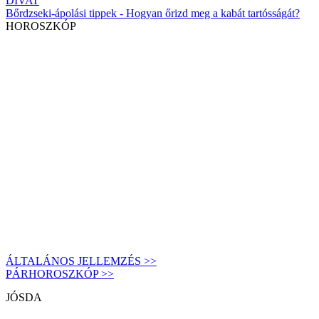
DIVAT
Bőrdzseki-ápolási tippek - Hogyan őrizd meg a kabát tartósságát?
HOROSZKÓP
ÁLTALÁNOS JELLEMZÉS >>
PÁRHOROSZKÓP >>
JÓSDA