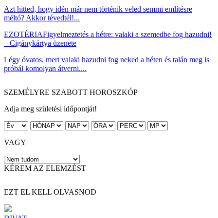
Azt hitted, hogy idén már nem történik veled semmi említésre
méltó? Akkor tévedtél!...
EZOTÉRIA
Figyelmeztetés a hétre: valaki a szemedbe fog hazudni!
– Cigánykártya üzenete
Légy óvatos, mert valaki hazudni fog neked a héten és talán meg is
próbál komolyan átverni....
SZEMÉLYRE SZABOTT HOROSZKÓP
Adja meg születési időpontját!
VAGY
KÉREM AZ ELEMZÉST
EZT EL KELL OLVASNOD