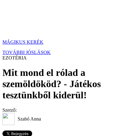
MÁGIKUS KERÉK
TOVÁBBI JÓSLÁSOK
EZOTÉRIA
Mit mond el rólad a
szemöldököd? - Játékos
tesztünkből kiderül!
Szerző:
Szabó Anna