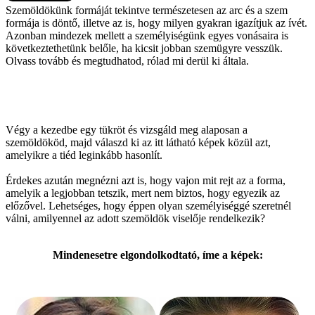
Szemöldökünk formáját tekintve természetesen az arc és a szem
formája is döntő, illetve az is, hogy milyen gyakran igazítjuk az ívét.
Azonban mindezek mellett a személyiségünk egyes vonásaira is
következtethetünk belőle, ha kicsit jobban szemügyre vesszük.
Olvass tovább és megtudhatod, rólad mi derül ki általa.
Végy a kezedbe egy tükröt és vizsgáld meg alaposan a
szemöldököd, majd válaszd ki az itt látható képek közül azt,
amelyikre a tiéd leginkább hasonlít.
Érdekes azután megnézni azt is, hogy vajon mit rejt az a forma,
amelyik a legjobban tetszik, mert nem biztos, hogy egyezik az
előzővel. Lehetséges, hogy éppen olyan személyiséggé szeretnél
válni, amilyennel az adott szemöldök viselője rendelkezik?
Mindenesetre elgondolkodtató, íme a képek: