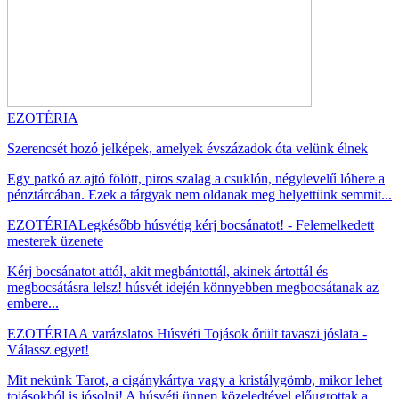
EZOTÉRIA
Szerencsét hozó jelképek, amelyek évszázadok óta velünk élnek
Egy patkó az ajtó fölött, piros szalag a csuklón, négylevelű lóhere a
pénztárcában. Ezek a tárgyak nem oldanak meg helyettünk semmit...
EZOTÉRIA
Legkésőbb húsvétig kérj bocsánatot! - Felemelkedett
mesterek üzenete
Kérj bocsánatot attól, akit megbántottál, akinek ártottál és
megbocsátásra lelsz! húsvét idején könnyebben megbocsátanak az
embere...
EZOTÉRIA
A varázslatos Húsvéti Tojások őrült tavaszi jóslata -
Válassz egyet!
Mit nekünk Tarot, a cigánykártya vagy a kristálygömb, mikor lehet
tojásokból is jósolni! A húsvéti ünnep közeledtével előugrottak a...