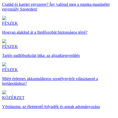
Család és karrier egyszerre? Így valósul meg a munka-magánélet
egyensúly Szegeden!
FÉSZEK
Hogyan alakítsd át a fürdőszobát biztonságos térré?
FÉSZEK
Tartós padlóburkolat titka: az aljzatkiegyenlítés
FÉSZEK
Miért érdemes akkumulátoros szegélynyírót választanod a
kertápoláshoz?
KÖZÉRZET
Vérplazma: az életmentő folyadék és annak adományozása