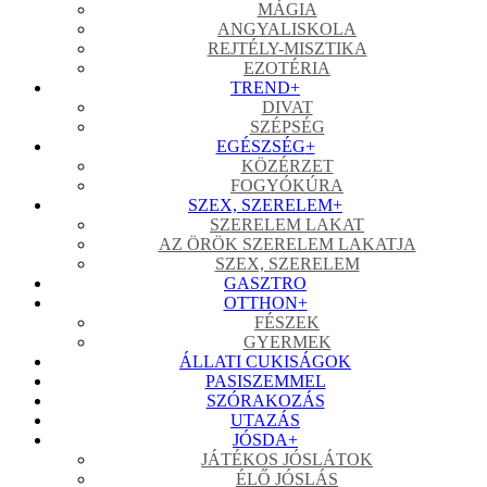
MÁGIA
ANGYALISKOLA
REJTÉLY-MISZTIKA
EZOTÉRIA
TREND
+
DIVAT
SZÉPSÉG
EGÉSZSÉG
+
KÖZÉRZET
FOGYÓKÚRA
SZEX, SZERELEM
+
SZERELEM LAKAT
AZ ÖRÖK SZERELEM LAKATJA
SZEX, SZERELEM
GASZTRO
OTTHON
+
FÉSZEK
GYERMEK
ÁLLATI CUKISÁGOK
PASISZEMMEL
SZÓRAKOZÁS
UTAZÁS
JÓSDA
+
JÁTÉKOS JÓSLÁTOK
ÉLŐ JÓSLÁS