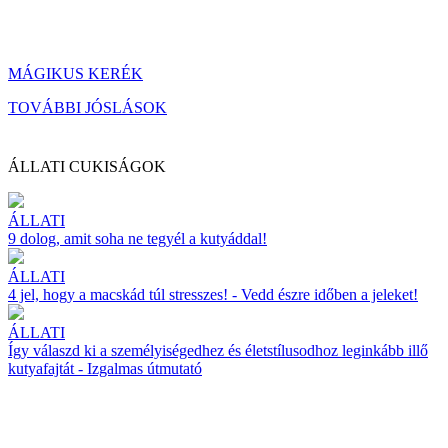
MÁGIKUS KERÉK
TOVÁBBI JÓSLÁSOK
ÁLLATI CUKISÁGOK
ÁLLATI
9 dolog, amit soha ne tegyél a kutyáddal!
ÁLLATI
4 jel, hogy a macskád túl stresszes! - Vedd észre időben a jeleket!
ÁLLATI
Így válaszd ki a személyiségedhez és életstílusodhoz leginkább illő
kutyafajtát - Izgalmas útmutató