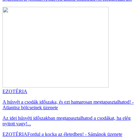
EZOTÉRIA
A húsvét a csodák időszaka, és ezt hamarosan megtapasztalhatod! -
Atlantisz bölcseinek üzenete
Az idei húsvéti időszakban megtapasztalhatod a csodákat, ha elég
nyitott vagy!...
EZOTÉRIA
Fordul a kocka az életedben! - Sámánok üzenete