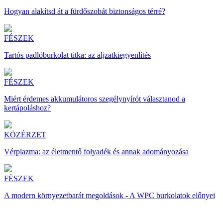
Hogyan alakítsd át a fürdőszobát biztonságos térré?
FÉSZEK
Tartós padlóburkolat titka: az aljzatkiegyenlítés
FÉSZEK
Miért érdemes akkumulátoros szegélynyírót választanod a
kertápoláshoz?
KÖZÉRZET
Vérplazma: az életmentő folyadék és annak adományozása
FÉSZEK
A modern környezetbarát megoldások - A WPC burkolatok előnyei