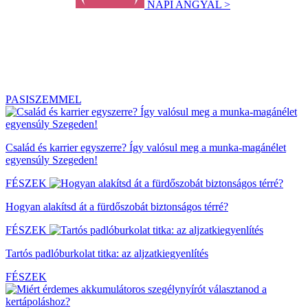
NAPI ANGYAL >
PASISZEMMEL
Család és karrier egyszerre? Így valósul meg a munka-magánélet
egyensúly Szegeden!
FÉSZEK
Hogyan alakítsd át a fürdőszobát biztonságos térré?
FÉSZEK
Tartós padlóburkolat titka: az aljzatkiegyenlítés
FÉSZEK