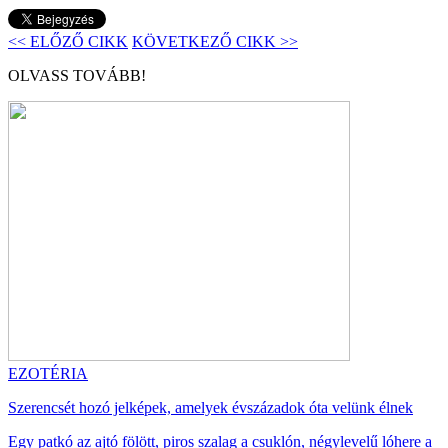
<< ELŐZŐ CIKK
KÖVETKEZŐ CIKK >>
OLVASS TOVÁBB!
EZOTÉRIA
Szerencsét hozó jelképek, amelyek évszázadok óta velünk élnek
Egy patkó az ajtó fölött, piros szalag a csuklón, négylevelű lóhere a