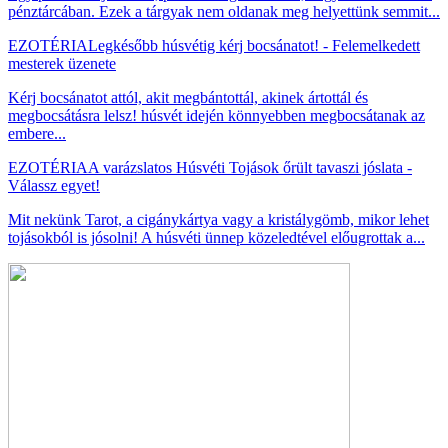
pénztárcában. Ezek a tárgyak nem oldanak meg helyettünk semmit...
EZOTÉRIA
Legkésőbb húsvétig kérj bocsánatot! - Felemelkedett
mesterek üzenete
Kérj bocsánatot attól, akit megbántottál, akinek ártottál és
megbocsátásra lelsz! húsvét idején könnyebben megbocsátanak az
embere...
EZOTÉRIA
A varázslatos Húsvéti Tojások őrült tavaszi jóslata -
Válassz egyet!
Mit nekünk Tarot, a cigánykártya vagy a kristálygömb, mikor lehet
tojásokból is jósolni! A húsvéti ünnep közeledtével előugrottak a...