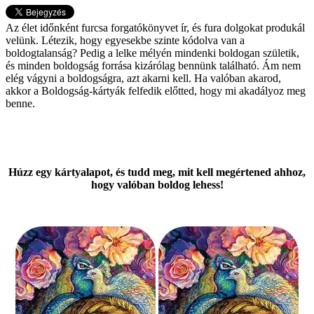
Az élet időnként furcsa forgatókönyvet ír, és fura dolgokat produkál
velünk. Létezik, hogy egyesekbe szinte kódolva van a
boldogtalanság? Pedig a lelke mélyén mindenki boldogan születik,
és minden boldogság forrása kizárólag bennünk található. Ám nem
elég vágyni a boldogságra, azt akarni kell. Ha valóban akarod,
akkor a Boldogság-kártyák felfedik előtted, hogy mi akadályoz meg
benne.
Húzz egy kártyalapot, és tudd meg, mit kell megértened ahhoz,
hogy valóban boldog lehess!