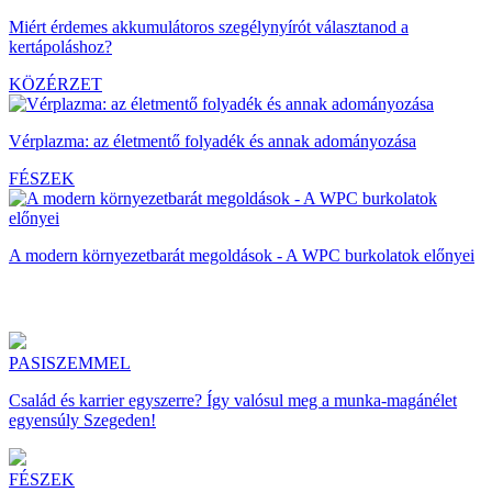
Miért érdemes akkumulátoros szegélynyírót választanod a
kertápoláshoz?
KÖZÉRZET
Vérplazma: az életmentő folyadék és annak adományozása
FÉSZEK
A modern környezetbarát megoldások - A WPC burkolatok előnyei
PASISZEMMEL
Család és karrier egyszerre? Így valósul meg a munka-magánélet
egyensúly Szegeden!
FÉSZEK