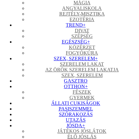
MÁGIA
ANGYALISKOLA
REJTÉLY-MISZTIKA
EZOTÉRIA
TREND
+
DIVAT
SZÉPSÉG
EGÉSZSÉG
+
KÖZÉRZET
FOGYÓKÚRA
SZEX, SZERELEM
+
SZERELEM LAKAT
AZ ÖRÖK SZERELEM LAKATJA
SZEX, SZERELEM
GASZTRO
OTTHON
+
FÉSZEK
GYERMEK
ÁLLATI CUKISÁGOK
PASISZEMMEL
SZÓRAKOZÁS
UTAZÁS
JÓSDA
+
JÁTÉKOS JÓSLÁTOK
ÉLŐ JÓSLÁS