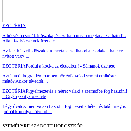
EZOTÉRIA
A húsvét a csodák időszaka, és ezt hamarosan megtapasztalhatod! -
Atlantisz bölcseinek üzenete
Az idei húsvéti időszakban megtapasztalhatod a csodákat, ha elég
nyitott vagy!...
EZOTÉRIA
Fordul a kocka az életedben! - Sámánok üzenete
Azt hitted, hogy idén már nem történik veled semmi említésre
méltó? Akkor tévedtél!...
EZOTÉRIA
Figyelmeztetés a hétre: valaki a szemedbe fog hazudni!
– Cigánykártya üzenete
Légy óvatos, mert valaki hazudni fog neked a héten és talán meg is
próbál komolyan átverni....
SZEMÉLYRE SZABOTT HOROSZKÓP