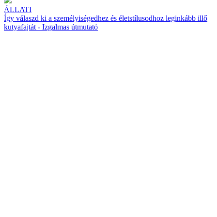
ÁLLATI
Így válaszd ki a személyiségedhez és életstílusodhoz leginkább illő
kutyafajtát - Izgalmas útmutató