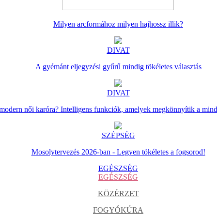
Milyen arcformához milyen hajhossz illik?
DIVAT
A gyémánt eljegyzési gyűrű mindig tökéletes választás
DIVAT
 modern női karóra? Intelligens funkciók, amelyek megkönnyítik a min
SZÉPSÉG
Mosolytervezés 2026-ban - Legyen tökéletes a fogsorod!
EGÉSZSÉG
EGÉSZSÉG
KÖZÉRZET
FOGYÓKÚRA