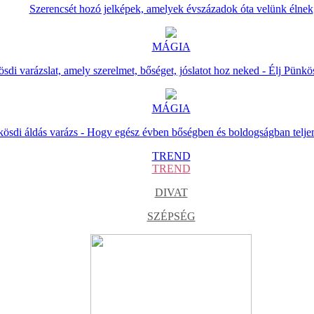
Szerencsét hozó jelképek, amelyek évszázadok óta velünk élnek
MÁGIA
sdi varázslat, amely szerelmet, bőséget, jóslatot hoz neked - Élj Pünkö
MÁGIA
ösdi áldás varázs - Hogy egész évben bőségben és boldogságban telje
TREND
TREND
DIVAT
SZÉPSÉG