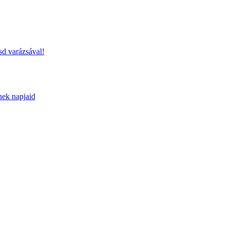
sd varázsával!
nek napjaid