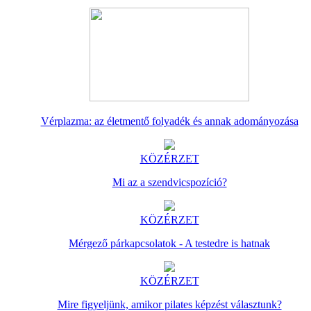
Vérplazma: az életmentő folyadék és annak adományozása
KÖZÉRZET
Mi az a szendvicspozíció?
KÖZÉRZET
Mérgező párkapcsolatok - A testedre is hatnak
KÖZÉRZET
Mire figyeljünk, amikor pilates képzést választunk?