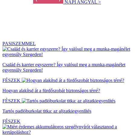
NAPI ANGYAL >
PASISZEMMEL
Család és karrier egyszerre? Így valósul meg a munka-magánélet
egyensúly Szegeden!
FÉSZEK
Hogyan alakítsd át a fürdőszobát biztonságos térré?
FÉSZEK
Tartós padlóburkolat titka: az aljzatkiegyenlítés
FÉSZEK