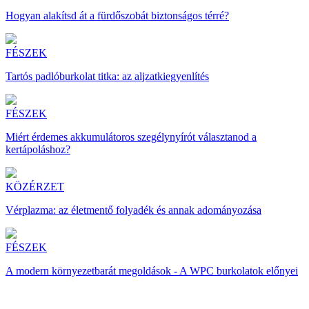
Hogyan alakítsd át a fürdőszobát biztonságos térré?
FÉSZEK
Tartós padlóburkolat titka: az aljzatkiegyenlítés
FÉSZEK
Miért érdemes akkumulátoros szegélynyírót választanod a
kertápoláshoz?
KÖZÉRZET
Vérplazma: az életmentő folyadék és annak adományozása
FÉSZEK
A modern környezetbarát megoldások - A WPC burkolatok előnyei