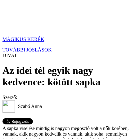
MÁGIKUS KERÉK
TOVÁBBI JÓSLÁSOK
DIVAT
Az idei tél egyik nagy
kedvence: kötött sapka
Szerző:
Szabó Anna
A sapka viselése mindig is nagyon megoszló volt a nők körében,
vannak, akik nagyon kedvelik és vannak, akik soha, semmilyen