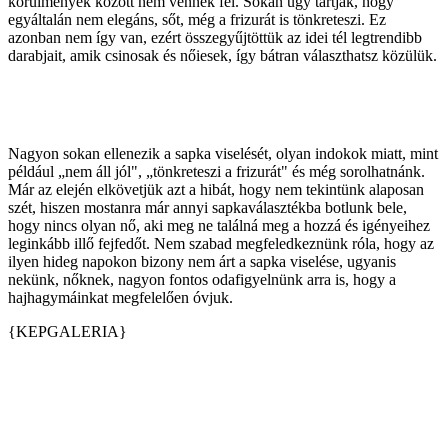
körülmények között nem vennék fel. Sokan úgy tartják, hogy
egyáltalán nem elegáns, sőt, még a frizurát is tönkreteszi. Ez
azonban nem így van, ezért összegyűjtöttük az idei tél legtrendibb
darabjait, amik csinosak és nőiesek, így bátran választhatsz közülük.
Nagyon sokan ellenezik a sapka viselését, olyan indokok miatt, mint
például „nem áll jól", „tönkreteszi a frizurát" és még sorolhatnánk.
Már az elején elkövetjük azt a hibát, hogy nem tekintünk alaposan
szét, hiszen mostanra már annyi sapkaválasztékba botlunk bele,
hogy nincs olyan nő, aki meg ne találná meg a hozzá és igényeihez
leginkább illő fejfedőt. Nem szabad megfeledkeznünk róla, hogy az
ilyen hideg napokon bizony nem árt a sapka viselése, ugyanis
nekünk, nőknek, nagyon fontos odafigyelnünk arra is, hogy a
hajhagymáinkat megfelelően óvjuk.
{KEPGALERIA}