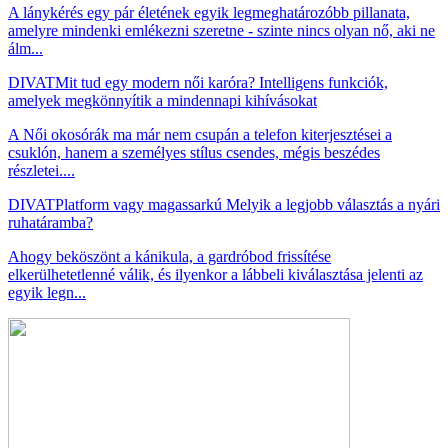
A lánykérés egy pár életének egyik legmeghatározóbb pillanata,
amelyre mindenki emlékezni szeretne - szinte nincs olyan nő, aki ne
álm...
DIVAT
Mit tud egy modern női karóra? Intelligens funkciók,
amelyek megkönnyítik a mindennapi kihívásokat
A Női okosórák ma már nem csupán a telefon kiterjesztései a
csuklón, hanem a személyes stílus csendes, mégis beszédes
részletei....
DIVAT
Platform vagy magassarkú Melyik a legjobb választás a nyári
ruhatáramba?
Ahogy beköszönt a kánikula, a gardróbod frissítése
elkerülhetetlenné válik, és ilyenkor a lábbeli kiválasztása jelenti az
egyik legn...