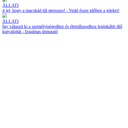
ÁLLATI
4 jel, hogy a macskád túl stresszes! - Vedd észre időben a jeleket!
ÁLLATI
Így válaszd ki a személyiségedhez és életstílusodhoz leginkább illő
kutyafajtát - Izgalmas útmutató