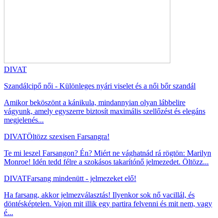
DIVAT
Szandálcipő női - Különleges nyári viselet és a női bőr szandál
Amikor beköszönt a kánikula, mindannyian olyan lábbelire
vágyunk, amely egyszerre biztosít maximális szellőzést és elegáns
megjelenés...
DIVAT
Öltözz szexisen Farsangra!
Te mi leszel Farsangon? Én? Miért ne vághatnád rá rögtön: Marilyn
Monroe! Idén tedd félre a szokásos takarítónő jelmezedet. Öltözz...
DIVAT
Farsang mindenütt - jelmezeket elő!
Ha farsang, akkor jelmezválasztás! Ilyenkor sok nő vacillál, és
döntésképtelen. Vajon mit illik egy partira felvenni és mit nem, vagy
é...