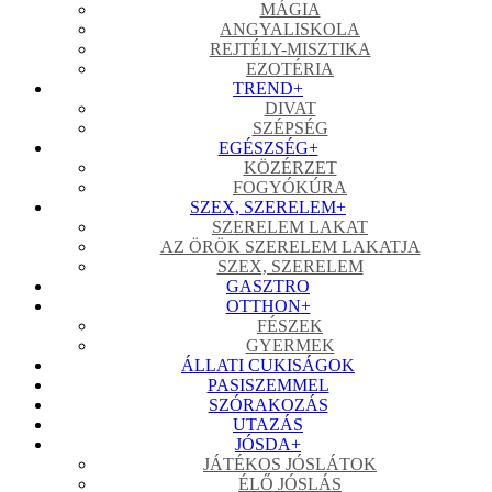
MÁGIA
ANGYALISKOLA
REJTÉLY-MISZTIKA
EZOTÉRIA
TREND
+
DIVAT
SZÉPSÉG
EGÉSZSÉG
+
KÖZÉRZET
FOGYÓKÚRA
SZEX, SZERELEM
+
SZERELEM LAKAT
AZ ÖRÖK SZERELEM LAKATJA
SZEX, SZERELEM
GASZTRO
OTTHON
+
FÉSZEK
GYERMEK
ÁLLATI CUKISÁGOK
PASISZEMMEL
SZÓRAKOZÁS
UTAZÁS
JÓSDA
+
JÁTÉKOS JÓSLÁTOK
ÉLŐ JÓSLÁS