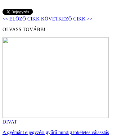
<< ELŐZŐ CIKK
KÖVETKEZŐ CIKK >>
OLVASS TOVÁBB!
DIVAT
A gyémánt eljegyzési gyűrű mindig tökéletes választás