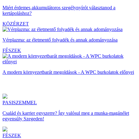
Miért érdemes akkumulátoros szegélynyírót választanod a
kertápoláshoz?
KÖZÉRZET
Vérplazma: az életmentő folyadék és annak adományozása
FÉSZEK
A modern környezetbarát megoldások - A WPC burkolatok előnyei
PASISZEMMEL
Család és karrier egyszerre? Így valósul meg a munka-magánélet
egyensúly Szegeden!
FÉSZEK